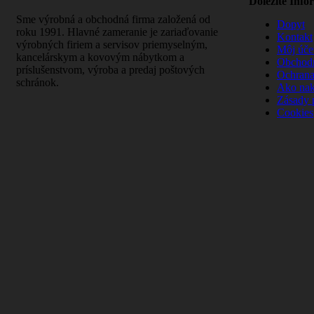
Dôležité Info
Sme výrobná a obchodná firma založená od
Dopyt
roku 1991. Hlavné zameranie je zariaďovanie
Kontakt
výrobných firiem a servisov priemyselným,
Môj úče
kancelárskym a kovovým nábytkom a
Obchod
príslušenstvom, výroba a predaj poštových
Ochrana
schránok.
Ako na
Zásady 
Cookies