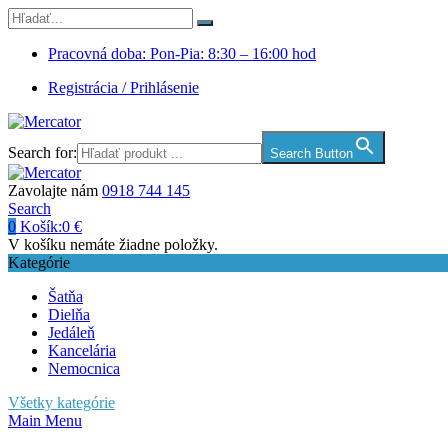
Pracovná doba: Pon-Pia: 8:30 – 16:00 hod
Registrácia / Prihlásenie
Search for:
Search Button
Zavolajte nám
0918 744 145
Search
0
Košík:
0
€
V košíku nemáte žiadne položky.
Kategórie
Šatňa
Dielňa
Jedáleň
Kancelária
Nemocnica
Všetky kategórie
Main Menu