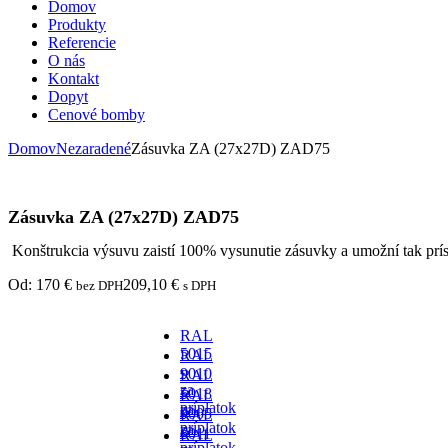
Domov
Produkty
Referencie
O nás
Kontakt
Dopyt
Cenové bomby
Domov
Nezaradené
Zásuvka ZA (27x27D) ZAD75
Zásuvka ZA (27x27D) ZAD75
Konštrukcia výsuvu zaistí 100% vysunutie zásuvky a umožní tak prís
Od:
170
€
209,10
€
bez DPH
s DPH
RAL
5015
RAL
-
9010
RAL
za
-
5018
RAL
príplatok
za
-
9005
RAL
príplatok
za
-
6011
RAL
príplatok