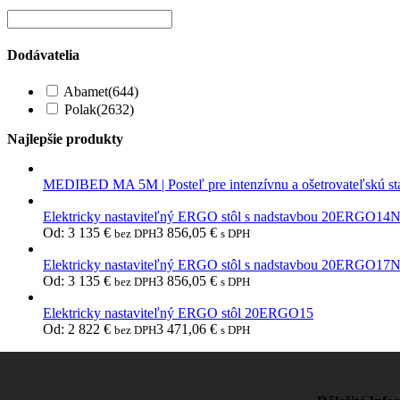
Dodávatelia
Abamet
(644)
Polak
(2632)
Najlepšie produkty
MEDIBED MA 5M | Posteľ pre intenzívnu a ošetrovateľskú st
Elektricky nastaviteľný ERGO stôl s nadstavbou 20ERGO14
Od:
3 135
€
3 856,05
€
bez DPH
s DPH
Elektricky nastaviteľný ERGO stôl s nadstavbou 20ERGO17
Od:
3 135
€
3 856,05
€
bez DPH
s DPH
Elektricky nastaviteľný ERGO stôl 20ERGO15
Od:
2 822
€
3 471,06
€
bez DPH
s DPH