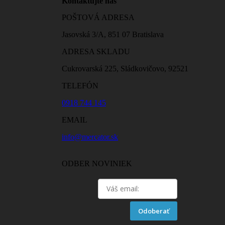
Kontaktujte nás
POŠTOVÁ ADRESA
Jasovská 3/A, 851 07 Bratislava
ADRESA SKLADU
Cukrovarská 225, Sládkovičovo, 92521
TELEFÓN
0918 744 145
EMAIL
info@mercator.sk
ODBER NOVINIEK
Odoberať