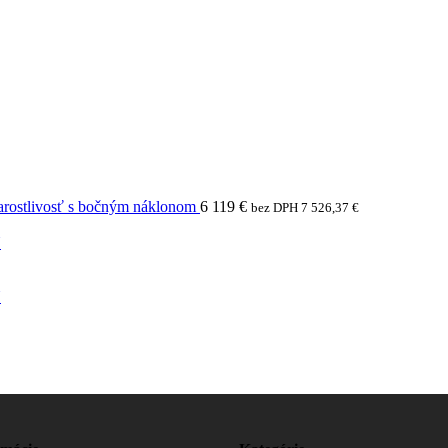
arostlivosť s bočným náklonom
6 119
€
bez DPH
7 526,37
€
N
N