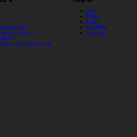
rmácie
Kategórie
Šatňa
Dielňa
t
Jedáleň
né podmienky
Kancelária
 osobných údajov
Nemocnica
kupovať
používania súborov cookie