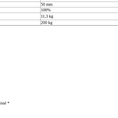
50 mm
100%
11,3 kg
200 kg
čené
*