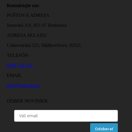
Kontaktujte nás
POŠTOVÁ ADRESA
Jasovská 3/A, 851 07 Bratislava
ADRESA SKLADU
Cukrovarská 225, Sládkovičovo, 92521
TELEFÓN
0918 744 145
EMAIL
info@mercator.sk
ODBER NOVINIEK
Odoberať