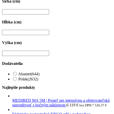
Šírka (cm)
Hĺbka (cm)
Výška (cm)
Dodávatelia
Abamet
(644)
Polak
(2632)
Najlepšie produkty
MEDIBED MA 5M | Posteľ pre intenzívnu a ošetrovateľskú
starostlivosť s bočným náklonom
6 119
€
bez DPH
7 526,37
€