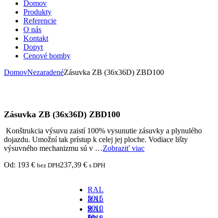
Domov
Produkty
Referencie
O nás
Kontakt
Dopyt
Cenové bomby
Domov
Nezaradené
Zásuvka ZB (36x36D) ZBD100
Zásuvka ZB (36x36D) ZBD100
Konštrukcia výsuvu zaistí 100% vysunutie zásuvky a plynulého
dojazdu. Umožní tak prístup k celej jej ploche. Vodiace lišty
výsuvného mechanizmu sú v …
Zobraziť viac
Od:
193
€
237,39
€
bez DPH
s DPH
RAL
5015
RAL
-
9010
RAL
za
-
5018