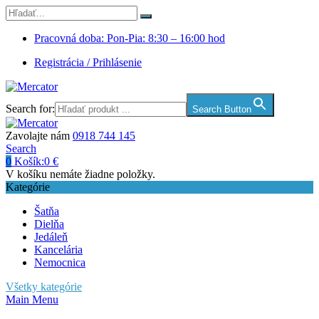
Pracovná doba: Pon-Pia: 8:30 – 16:00 hod
Registrácia / Prihlásenie
Search for:
Search Button
Zavolajte nám
0918 744 145
Search
0
Košík:
0
€
V košíku nemáte žiadne položky.
Kategórie
Šatňa
Dielňa
Jedáleň
Kancelária
Nemocnica
Všetky kategórie
Main Menu