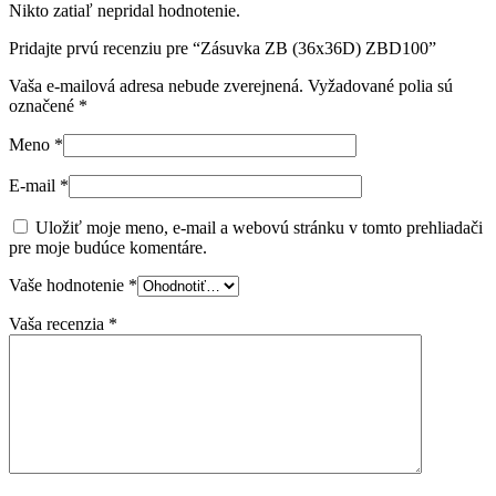
Nikto zatiaľ nepridal hodnotenie.
Pridajte prvú recenziu pre “Zásuvka ZB (36x36D) ZBD100”
Vaša e-mailová adresa nebude zverejnená.
Vyžadované polia sú
označené
*
Meno
*
E-mail
*
Uložiť moje meno, e-mail a webovú stránku v tomto prehliadači
pre moje budúce komentáre.
Vaše hodnotenie
*
Vaša recenzia
*