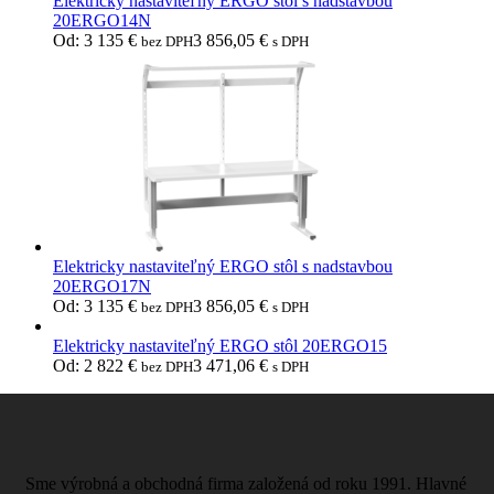
Elektricky nastaviteľný ERGO stôl s nadstavbou
20ERGO14N
Od:
3 135
€
3 856,05
€
bez DPH
s DPH
Elektricky nastaviteľný ERGO stôl s nadstavbou
20ERGO17N
Od:
3 135
€
3 856,05
€
bez DPH
s DPH
Elektricky nastaviteľný ERGO stôl 20ERGO15
Od:
2 822
€
3 471,06
€
bez DPH
s DPH
Sme výrobná a obchodná firma založená od roku 1991. Hlavné