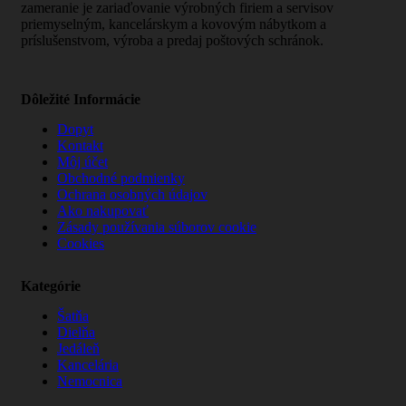
zameranie je zariaďovanie výrobných firiem a servisov
priemyselným, kancelárskym a kovovým nábytkom a
príslušenstvom, výroba a predaj poštových schránok.
Dôležité Informácie
Dopyt
Kontakt
Môj účet
Obchodné podmienky
Ochrana osobných údajov
Ako nakupovať
Zásady používania súborov cookie
Cookies
Kategórie
Šatňa
Dielňa
Jedáleň
Kancelária
Nemocnica