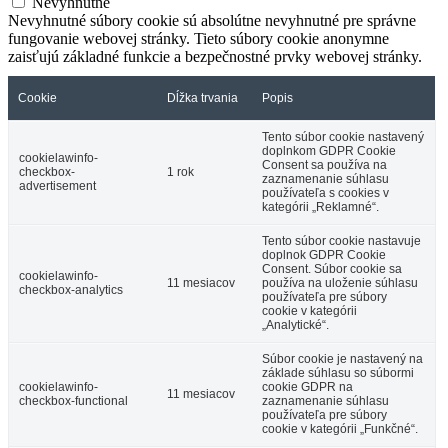
Nevyhnutné
Nevyhnutné súbory cookie sú absolútne nevyhnutné pre správne
fungovanie webovej stránky. Tieto súbory cookie anonymne
zaisťujú základné funkcie a bezpečnostné prvky webovej stránky.
Cookie
Dĺžka trvania
Popis
Tento súbor cookie nastavený
doplnkom GDPR Cookie
cookielawinfo-
Consent sa používa na
checkbox-
1 rok
zaznamenanie súhlasu
advertisement
používateľa s cookies v
kategórii „Reklamné“.
Tento súbor cookie nastavuje
doplnok GDPR Cookie
Consent. Súbor cookie sa
cookielawinfo-
11 mesiacov
používa na uloženie súhlasu
checkbox-analytics
používateľa pre súbory
cookie v kategórii
„Analytické“.
Súbor cookie je nastavený na
základe súhlasu so súbormi
cookielawinfo-
cookie GDPR na
11 mesiacov
checkbox-functional
zaznamenanie súhlasu
používateľa pre súbory
cookie v kategórii „Funkčné“.