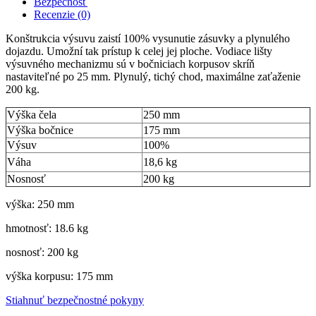
Bezpečnosť
Recenzie (0)
Konštrukcia výsuvu zaistí 100% vysunutie zásuvky a plynulého
dojazdu. Umožní tak prístup k celej jej ploche. Vodiace lišty
výsuvného mechanizmu sú v bočniciach korpusov skríň
nastaviteľné po 25 mm. Plynulý, tichý chod, maximálne zaťaženie
200 kg.
Výška čela
250 mm
Výška bočnice
175 mm
Výsuv
100%
Váha
18,6 kg
Nosnosť
200 kg
výška: 250 mm
hmotnosť: 18.6 kg
nosnosť: 200 kg
výška korpusu: 175 mm
Stiahnuť bezpečnostné pokyny