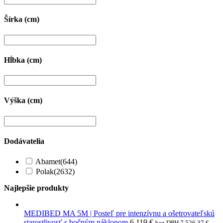
Šírka (cm)
Hĺbka (cm)
Výška (cm)
Dodávatelia
Abamet
(644)
Polak
(2632)
Najlepšie produkty
MEDIBED MA 5M | Posteľ pre intenzívnu a ošetrovateľskú
starostlivosť s bočným náklonom
6 119
€
bez DPH
7 526,37
€