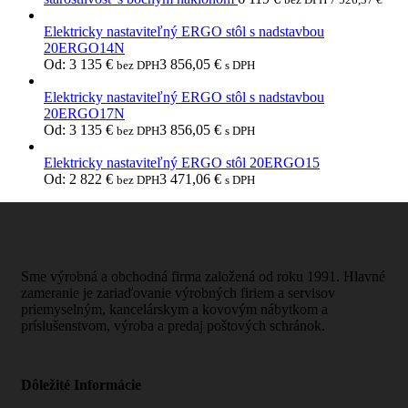
Elektricky nastaviteľný ERGO stôl s nadstavbou
20ERGO14N
Od:
3 135
€
3 856,05
€
bez DPH
s DPH
Elektricky nastaviteľný ERGO stôl s nadstavbou
20ERGO17N
Od:
3 135
€
3 856,05
€
bez DPH
s DPH
Elektricky nastaviteľný ERGO stôl 20ERGO15
Od:
2 822
€
3 471,06
€
bez DPH
s DPH
Sme výrobná a obchodná firma založená od roku 1991. Hlavné
zameranie je zariaďovanie výrobných firiem a servisov
priemyselným, kancelárskym a kovovým nábytkom a
príslušenstvom, výroba a predaj poštových schránok.
Dôležité Informácie