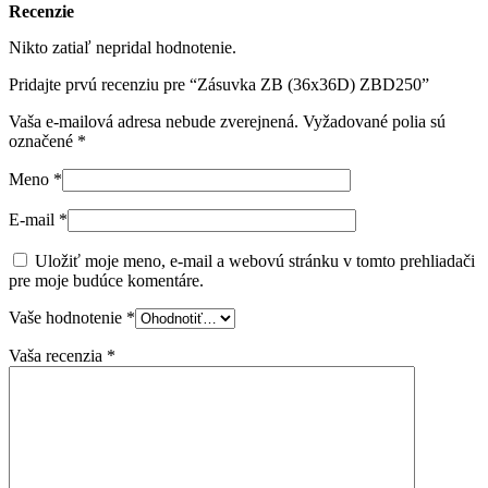
Recenzie
Nikto zatiaľ nepridal hodnotenie.
Pridajte prvú recenziu pre “Zásuvka ZB (36x36D) ZBD250”
Vaša e-mailová adresa nebude zverejnená.
Vyžadované polia sú
označené
*
Meno
*
E-mail
*
Uložiť moje meno, e-mail a webovú stránku v tomto prehliadači
pre moje budúce komentáre.
Vaše hodnotenie
*
Vaša recenzia
*