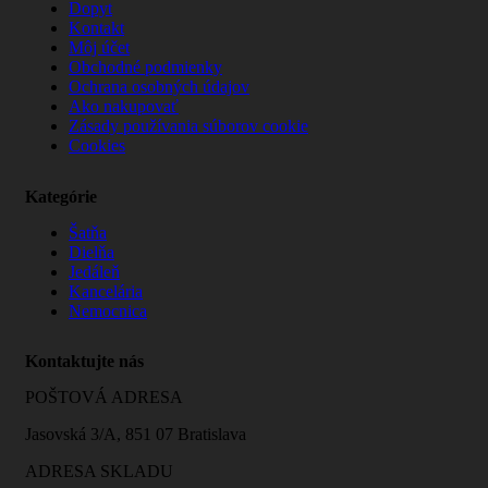
Dopyt
Kontakt
Môj účet
Obchodné podmienky
Ochrana osobných údajov
Ako nakupovať
Zásady používania súborov cookie
Cookies
Kategórie
Šatňa
Dielňa
Jedáleň
Kancelária
Nemocnica
Kontaktujte nás
POŠTOVÁ ADRESA
Jasovská 3/A, 851 07 Bratislava
ADRESA SKLADU