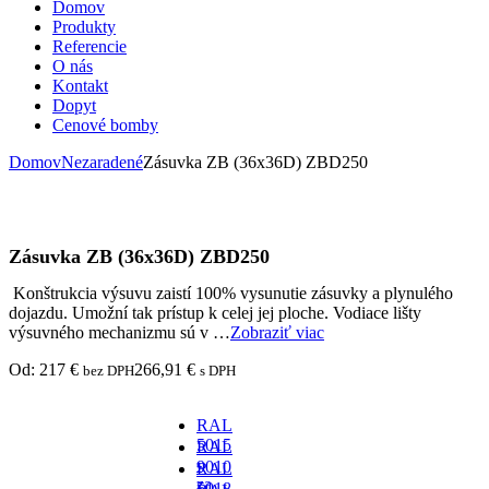
Domov
Produkty
Referencie
O nás
Kontakt
Dopyt
Cenové bomby
Domov
Nezaradené
Zásuvka ZB (36x36D) ZBD250
Zásuvka ZB (36x36D) ZBD250
Konštrukcia výsuvu zaistí 100% vysunutie zásuvky a plynulého
dojazdu. Umožní tak prístup k celej jej ploche. Vodiace lišty
výsuvného mechanizmu sú v …
Zobraziť viac
Od:
217
€
266,91
€
bez DPH
s DPH
RAL
5015
RAL
-
9010
RAL
za
-
5018