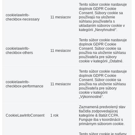
Tento súbor cookie nastavuje
doplnok GDPR Cookie
Consent. Súbory cookie sa
cookielawinfo-
11 mesiacov
používajú na uloženie
checkbox-necessary
súhlasu používateľa s
ukladaním súborov cookie v
kategórii „Nevyhnutné“.
Tento súbor cookie nastavuje
doplnok GDPR Cookie
cookielawinfo-
Consent. Súbor cookie sa
11 mesiacov
checkbox-others
používa na uloženie súhlasu
používateľa pre súbory
cookie v kategórii „Ostatné.
Tento súbor cookie nastavuje
doplnok GDPR Cookie
Consent. Súbor cookie sa
cookielawinfo-
11 mesiacov
používa na uloženie súhlasu
checkbox-performance
používateľa pre súbory
cookie v kategórii
„Výkonnostné“.
Zaznamená predvolený stav
tlačidla zodpovedajúcej
CookieLawInfoConsent
1 rok
kategórie & štatút CCPA.
Funguje iba v koordinácii s
primárnym súborom cookie.
Tento súbor cookie je natívny