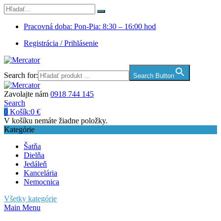
Pracovná doba: Pon-Pia: 8:30 – 16:00 hod
Registrácia / Prihlásenie
Search for:
Search Button
Zavolajte nám
0918 744 145
Search
0
Košík:
0
€
V košíku nemáte žiadne položky.
Kategórie
Šatňa
Dielňa
Jedáleň
Kancelária
Nemocnica
Všetky kategórie
Main Menu