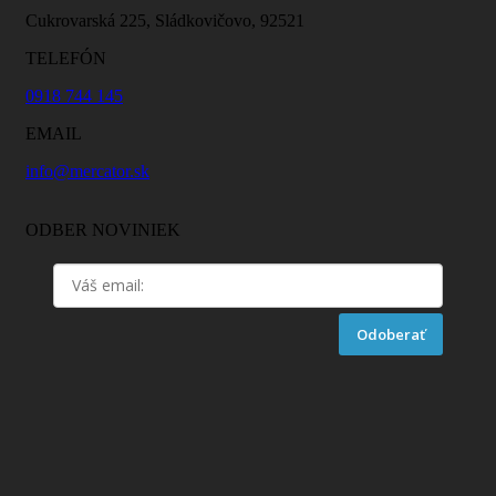
Cukrovarská 225, Sládkovičovo, 92521
TELEFÓN
0918 744 145
EMAIL
info@mercator.sk
ODBER NOVINIEK
Odoberať