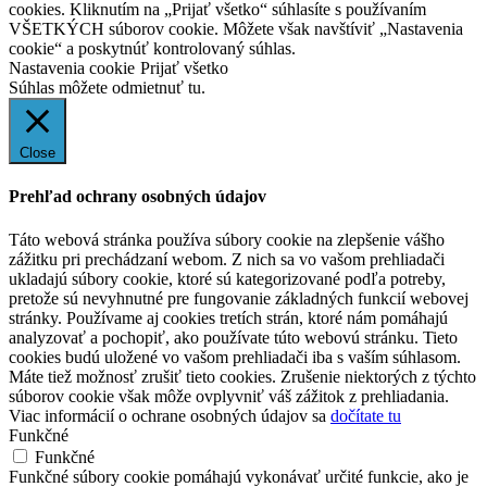
cookies. Kliknutím na „Prijať všetko“ súhlasíte s používaním
VŠETKÝCH súborov cookie. Môžete však navštíviť „Nastavenia
cookie“ a poskytnúť kontrolovaný súhlas.
Nastavenia cookie
Prijať všetko
Súhlas môžete odmietnuť
tu.
Close
Prehľad ochrany osobných údajov
Táto webová stránka používa súbory cookie na zlepšenie vášho
zážitku pri prechádzaní webom. Z nich sa vo vašom prehliadači
ukladajú súbory cookie, ktoré sú kategorizované podľa potreby,
pretože sú nevyhnutné pre fungovanie základných funkcií webovej
stránky. Používame aj cookies tretích strán, ktoré nám pomáhajú
analyzovať a pochopiť, ako používate túto webovú stránku. Tieto
cookies budú uložené vo vašom prehliadači iba s vaším súhlasom.
Máte tiež možnosť zrušiť tieto cookies. Zrušenie niektorých z týchto
súborov cookie však môže ovplyvniť váš zážitok z prehliadania.
Viac informácií o ochrane osobných údajov sa
dočítate tu
Funkčné
Funkčné
Funkčné súbory cookie pomáhajú vykonávať určité funkcie, ako je