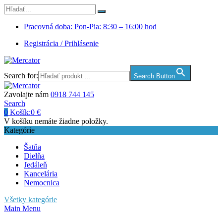
Pracovná doba: Pon-Pia: 8:30 – 16:00 hod
Registrácia / Prihlásenie
Search for:
Search Button
Zavolajte nám
0918 744 145
Search
0
Košík:
0
€
V košíku nemáte žiadne položky.
Kategórie
Šatňa
Dielňa
Jedáleň
Kancelária
Nemocnica
Všetky kategórie
Main Menu