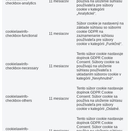
11 mesiacov
používa na uloženie súhlasu
checkbox-analytics
používateľa pre súbory
cookie v kategórii
„Analytické“.
Súbor cookie je nastavený na
základe súhlasu so súbormi
cookielawinfo-
cookie GDPR na
11 mesiacov
checkbox-functional
zaznamenanie súhlasu
používateľa pre súbory
cookie v kategórii „Funkčné“.
Tento súbor cookie nastavuje
doplnok GDPR Cookie
Consent. Súbory cookie sa
cookielawinfo-
11 mesiacov
používajú na uloženie
checkbox-necessary
súhlasu používateľa s
ukladaním súborov cookie v
kategórii „Nevyhnutné“.
Tento súbor cookie nastavuje
doplnok GDPR Cookie
cookielawinfo-
Consent. Súbor cookie sa
11 mesiacov
checkbox-others
používa na uloženie súhlasu
používateľa pre súbory
cookie v kategórii „Ostatné.
Tento súbor cookie nastavuje
doplnok GDPR Cookie
Consent. Súbor cookie sa
cookielawinfo-
11 mesiacov
používa na uloženie súhlasu