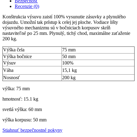
Bezpečnosť
Recenzie (0)
Konštrukcia výsuvu zaistí 100% vysunutie zásuvky a plynulého
dojazdu. Umožní tak prístup k celej jej ploche. Vodiace lišty
výsuvného mechanizmu sú v bočniciach korpusov skríň
nastaviteľné po 25 mm. Plynulý, tichý chod, maximálne zaťaženie
200 kg.
Výška čela
75 mm
Výška bočnice
50 mm
Výsuv
100%
Váha
15,1 kg
Nosnosť
200 kg
výška: 75 mm
hmotnosť: 15.1 kg
svetlá výška: 60 mm
výška korpusu: 50 mm
Stiahnuť bezpečnostné pokyny