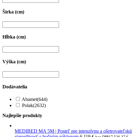
Šírka (cm)
Hĺbka (cm)
Výška (cm)
Dodávatelia
Abamet
(644)
Polak
(2632)
Najlepšie produkty
MEDIBED MA 5M | Posteľ pre intenzívnu a ošetrovateľskú
starostlivosť s bočným náklonom
6 119
€
bez DPH
7 526,37
€