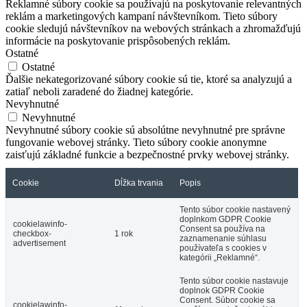
Reklamné súbory cookie sa používajú na poskytovanie relevantných
reklám a marketingových kampaní návštevníkom. Tieto súbory
cookie sledujú návštevníkov na webových stránkach a zhromažďujú
informácie na poskytovanie prispôsobených reklám.
Ostatné
Ostatné
Ďalšie nekategorizované súbory cookie sú tie, ktoré sa analyzujú a
zatiaľ neboli zaradené do žiadnej kategórie.
Nevyhnutné
Nevyhnutné
Nevyhnutné súbory cookie sú absolútne nevyhnutné pre správne
fungovanie webovej stránky. Tieto súbory cookie anonymne
zaisťujú základné funkcie a bezpečnostné prvky webovej stránky.
Cookie
Dĺžka trvania
Popis
Tento súbor cookie nastavený
doplnkom GDPR Cookie
cookielawinfo-
Consent sa používa na
checkbox-
1 rok
zaznamenanie súhlasu
advertisement
používateľa s cookies v
kategórii „Reklamné“.
Tento súbor cookie nastavuje
doplnok GDPR Cookie
Consent. Súbor cookie sa
cookielawinfo-