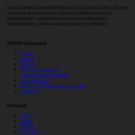
Sme výrobná a obchodná firma založená od roku 1991. Hlavné
zameranie je zariaďovanie výrobných firiem a servisov
priemyselným, kancelárskym a kovovým nábytkom a
príslušenstvom, výroba a predaj poštových schránok.
Dôležité Informácie
Dopyt
Kontakt
Môj účet
Obchodné podmienky
Ochrana osobných údajov
Ako nakupovať
Zásady používania súborov cookie
Cookies
Kategórie
Šatňa
Dielňa
Jedáleň
Kancelária