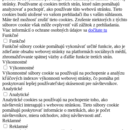
stránky. Používame aj cookies tretích strán, ktoré nám pomáhajú
analyzovať a pochopiť, ako používate túto webovú stránku. Tieto
cookies budú uložené vo vašom prehliadači iba s vaším súhlasom.
Máte tiež možnosť zrušiť tieto cookies. Zrušenie niektorých z týchto
súborov cookie však môže ovplyvniť váš zážitok z prehliadania.
Viac informácií o ochrane osobných údajov sa
dočítate tu
Funkčné
Funkčné
Funkčné súbory cookie pomáhajú vykonávať určité funkcie, ako je
zdieľanie obsahu webovej stránky na platformách sociálnych médií,
zhromažďovanie spätnej väzby a ďalšie funkcie tretích strán.
Výkonnostné
Výkonnostné
Výkonnostné súbory cookie sa používajú na pochopenie a analýzu
kľúčových indexov výkonnosti webovej stránky, čo pomáha pri
poskytovaní lepšej používateľskej skúsenosti pre návštevníkov.
Analytické
Analytické
Analytické cookies sa používajú na pochopenie toho, ako
návštevníci interagujú s webovou stránkou. Tieto súbory cookie
pomáhajú poskytovať informácie o metrikách, ako je počet
návštevníkov, miera odchodov, zdroj návštevnosti atď.
Reklamné
Reklamné