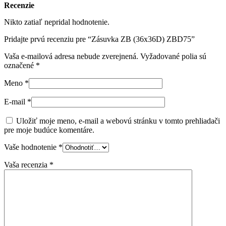
Recenzie
Nikto zatiaľ nepridal hodnotenie.
Pridajte prvú recenziu pre “Zásuvka ZB (36x36D) ZBD75”
Vaša e-mailová adresa nebude zverejnená.
Vyžadované polia sú
označené
*
Meno
*
E-mail
*
Uložiť moje meno, e-mail a webovú stránku v tomto prehliadači
pre moje budúce komentáre.
Vaše hodnotenie
*
Vaša recenzia
*