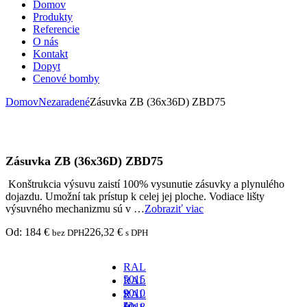
Domov
Produkty
Referencie
O nás
Kontakt
Dopyt
Cenové bomby
Domov
Nezaradené
Zásuvka ZB (36x36D) ZBD75
Zásuvka ZB (36x36D) ZBD75
Konštrukcia výsuvu zaistí 100% vysunutie zásuvky a plynulého
dojazdu. Umožní tak prístup k celej jej ploche. Vodiace lišty
výsuvného mechanizmu sú v …
Zobraziť viac
Od:
184
€
226,32
€
bez DPH
s DPH
RAL
5015
RAL
-
9010
RAL
za
-
5018