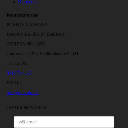
Nemocnica
Kontaktujte nás
POŠTOVÁ ADRESA
Jasovská 3/A, 851 07 Bratislava
ADRESA SKLADU
Cukrovarská 225, Sládkovičovo, 92521
TELEFÓN
0918 744 145
EMAIL
info@mercator.sk
ODBER NOVINIEK