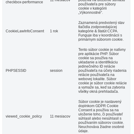
checkbox-performance
používateľa pre súbory
cookie v kategórii
„Výkonnostné“.
Zaznamená predvolený stav
tlačidla zodpovedajúcej
CookieLawInfoConsent
1 rok
kategórie & štatút CCPA.
Funguje iba v koordinácii s
primárnym súborom cookie.
Tento súbor cookie je natívny
pre aplikácie PHP. Súbor
cookie sa používa na
ukladanie a identifikáciu
jedinečného ID relácie
PHPSESSID
session
používateľa na účely riadenia
relácie používateľa na
webovej lokalite. Súbor
cookie je súbor cookie relácie
a vymaže sa, keď sa zatvoria
všetky okná prehliadača.
Súbor cookie je nastavený
doplnkom GDPR Cookie
Consent a používa sa na
uloženie toho, či používateľ
viewed_cookie_policy
11 mesiacov
súhlasil alebo nesúhlasil s
používaním súborov cookie.
Neuchováva žiadne osobné
údaje.