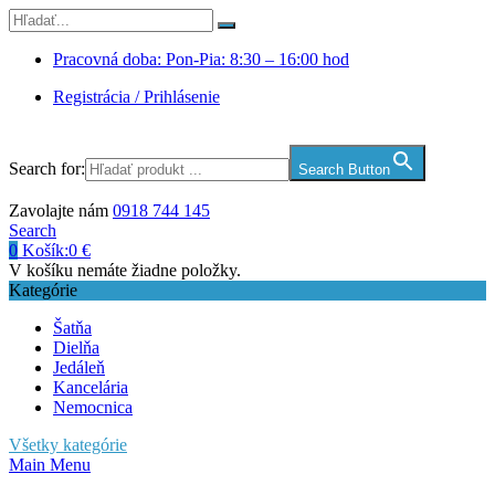
Pracovná doba: Pon-Pia: 8:30 – 16:00 hod
Registrácia / Prihlásenie
Search for:
Search Button
Zavolajte nám
0918 744 145
Search
0
Košík:
0
€
V košíku nemáte žiadne položky.
Kategórie
Šatňa
Dielňa
Jedáleň
Kancelária
Nemocnica
Všetky kategórie
Main Menu