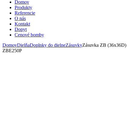
Domov
Produkty
Referencie
O nás
Kontakt
Dopyt
Cenové bomby
Domov
Dielňa
Doplnky do dielne
Zásuvky
Zásuvka ZB (36x36D)
ZBE250P