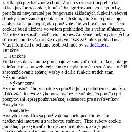
zážitku pri prechádzaní webom. Z nich sa vo vašom prehliadači
ukladajú súbory cookie, ktoré sú kategorizované podľa potreby,
pretože sú nevyhnutné pre fungovanie základných funkcií webovej
stránky. Používame aj cookies tretích strán, ktoré nám pomáhajú
analyzovať a pochopiť, ako používate túto webovú stránku. Tieto
cookies budú uložené vo vašom prehliadači iba s vaším súhlasom.
Máte tiež možnosť zrušiť tieto cookies. Zrušenie niektorých z týchto
súborov cookie však môže ovplyvniť váš zážitok z prehliadania.
Viac informácií o ochrane osobných údajov sa
dočítate tu
Funkčné
Funkčné
Funkčné súbory cookie pomáhajú vykonávať určité funkcie, ako je
zdieľanie obsahu webovej stránky na platformách sociálnych médií,
zhromažďovanie spätnej väzby a ďalšie funkcie tretích strán.
Výkonnostné
Výkonnostné
Výkonnostné súbory cookie sa používajú na pochopenie a analýzu
kľúčových indexov výkonnosti webovej stránky, čo pomáha pri
poskytovaní lepšej používateľskej skúsenosti pre návštevníkov.
Analytické
Analytické
Analytické cookies sa používajú na pochopenie toho, ako
návštevníci interagujú s webovou stránkou. Tieto súbory cookie
pomáhajú poskytovať informácie o metrikách, ako je počet
návštevníkov, miera odchodov, zdroj návštevnosti atď.