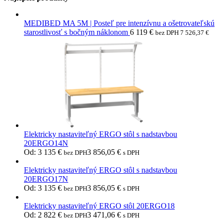
MEDIBED MA 5M | Posteľ pre intenzívnu a ošetrovateľskú
starostlivosť s bočným náklonom
6 119
€
bez DPH
7 526,37
€
Elektricky nastaviteľný ERGO stôl s nadstavbou
20ERGO14N
Od:
3 135
€
3 856,05
€
bez DPH
s DPH
Elektricky nastaviteľný ERGO stôl s nadstavbou
20ERGO17N
Od:
3 135
€
3 856,05
€
bez DPH
s DPH
Elektricky nastaviteľný ERGO stôl 20ERGO18
Od:
2 822
€
3 471,06
€
bez DPH
s DPH