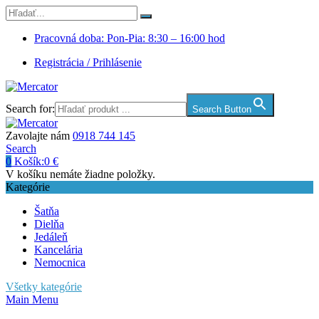
Pracovná doba: Pon-Pia: 8:30 – 16:00 hod
Registrácia / Prihlásenie
Search for:
Search Button
Zavolajte nám
0918 744 145
Search
0
Košík:
0
€
V košíku nemáte žiadne položky.
Kategórie
Šatňa
Dielňa
Jedáleň
Kancelária
Nemocnica
Všetky kategórie
Main Menu