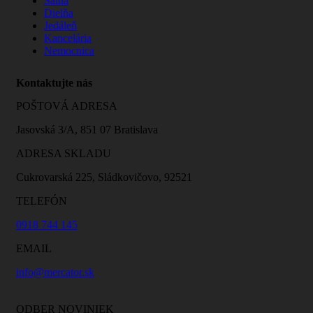
Šatňa
Dielňa
Jedáleň
Kancelária
Nemocnica
Kontaktujte nás
POŠTOVÁ ADRESA
Jasovská 3/A, 851 07 Bratislava
ADRESA SKLADU
Cukrovarská 225, Sládkovičovo, 92521
TELEFÓN
0918 744 145
EMAIL
info@mercator.sk
ODBER NOVINIEK