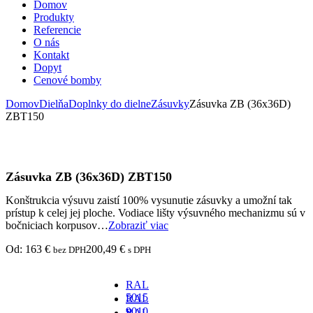
Domov
Produkty
Referencie
O nás
Kontakt
Dopyt
Cenové bomby
Domov
Dielňa
Doplnky do dielne
Zásuvky
Zásuvka ZB (36x36D)
ZBT150
Zásuvka ZB (36x36D) ZBT150
Konštrukcia výsuvu zaistí 100% vysunutie zásuvky a umožní tak
prístup k celej jej ploche. Vodiace lišty výsuvného mechanizmu sú v
bočniciach korpusov…
Zobraziť viac
Od:
163
€
200,49
€
bez DPH
s DPH
RAL
5015
RAL
-
9010
RAL