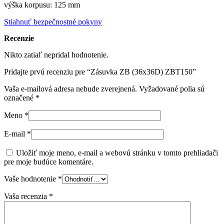
výška korpusu: 125 mm
Stiahnuť bezpečnostné pokyny
Recenzie
Nikto zatiaľ nepridal hodnotenie.
Pridajte prvú recenziu pre “Zásuvka ZB (36x36D) ZBT150”
Vaša e-mailová adresa nebude zverejnená.
Vyžadované polia sú
označené
*
Meno
*
E-mail
*
Uložiť moje meno, e-mail a webovú stránku v tomto prehliadači
pre moje budúce komentáre.
Vaše hodnotenie
*
Vaša recenzia
*