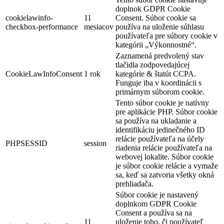
doplnok GDPR Cookie
cookielawinfo-
11
Consent. Súbor cookie sa
checkbox-performance
mesiacov
používa na uloženie súhlasu
používateľa pre súbory cookie v
kategórii „Výkonnostné“.
Zaznamená predvolený stav
tlačidla zodpovedajúcej
CookieLawInfoConsent
1 rok
kategórie & štatút CCPA.
Funguje iba v koordinácii s
primárnym súborom cookie.
Tento súbor cookie je natívny
pre aplikácie PHP. Súbor cookie
sa používa na ukladanie a
identifikáciu jedinečného ID
relácie používateľa na účely
PHPSESSID
session
riadenia relácie používateľa na
webovej lokalite. Súbor cookie
je súbor cookie relácie a vymaže
sa, keď sa zatvoria všetky okná
prehliadača.
Súbor cookie je nastavený
doplnkom GDPR Cookie
Consent a používa sa na
11
uloženie toho, či používateľ