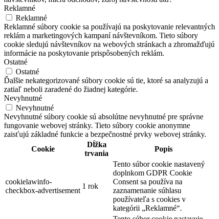
Reklamné
Reklamné
Reklamné súbory cookie sa používajú na poskytovanie relevantných
reklám a marketingových kampaní návštevníkom. Tieto súbory
cookie sledujú návštevníkov na webových stránkach a zhromažďujú
informácie na poskytovanie prispôsobených reklám.
Ostatné
Ostatné
Ďalšie nekategorizované súbory cookie sú tie, ktoré sa analyzujú a
zatiaľ neboli zaradené do žiadnej kategórie.
Nevyhnutné
Nevyhnutné
Nevyhnutné súbory cookie sú absolútne nevyhnutné pre správne
fungovanie webovej stránky. Tieto súbory cookie anonymne
zaisťujú základné funkcie a bezpečnostné prvky webovej stránky.
Dĺžka
Cookie
Popis
trvania
Tento súbor cookie nastavený
doplnkom GDPR Cookie
cookielawinfo-
Consent sa používa na
1 rok
checkbox-advertisement
zaznamenanie súhlasu
používateľa s cookies v
kategórii „Reklamné“.
Tento súbor cookie nastavuje