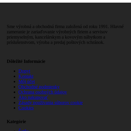
Sme výrobná a obchodná firma založená od roku 1991. Hlavné
zameranie je zariaďovanie výrobných firiem a servisov
priemyselným, kancelárskym a kovovým nábytkom a
príslušenstvom, výroba a predaj poštových schránok.
Dôležité Informácie
Dopyt
Kontakt
Môj účet
Obchodné podmienky
Ochrana osobných údajov
Ako nakupovať
Zásady používania súborov cookie
Cookies
Kategórie