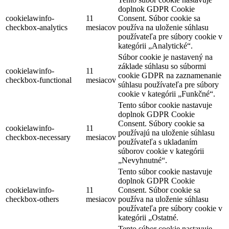
doplnok GDPR Cookie
cookielawinfo-
11
Consent. Súbor cookie sa
checkbox-analytics
mesiacov
používa na uloženie súhlasu
používateľa pre súbory cookie v
kategórii „Analytické“.
Súbor cookie je nastavený na
základe súhlasu so súbormi
cookielawinfo-
11
cookie GDPR na zaznamenanie
checkbox-functional
mesiacov
súhlasu používateľa pre súbory
cookie v kategórii „Funkčné“.
Tento súbor cookie nastavuje
doplnok GDPR Cookie
Consent. Súbory cookie sa
cookielawinfo-
11
používajú na uloženie súhlasu
checkbox-necessary
mesiacov
používateľa s ukladaním
súborov cookie v kategórii
„Nevyhnutné“.
Tento súbor cookie nastavuje
doplnok GDPR Cookie
cookielawinfo-
11
Consent. Súbor cookie sa
checkbox-others
mesiacov
používa na uloženie súhlasu
používateľa pre súbory cookie v
kategórii „Ostatné.
Tento súbor cookie nastavuje