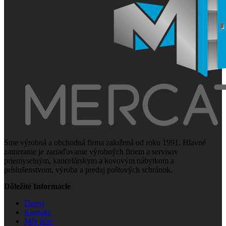
Sme výrobná a obchodná firma založená od roku 1991. Hlavné
zameranie je zariaďovanie výrobných firiem a servisov
priemyselným, kancelárskym a kovovým nábytkom a
príslušenstvom, výroba a predaj poštových schránok.
Dôležité Informácie
Dopyt
Kontakt
Môj účet