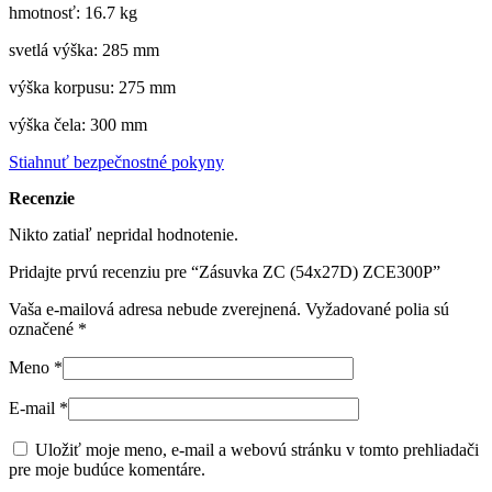
hmotnosť: 16.7 kg
svetlá výška: 285 mm
výška korpusu: 275 mm
výška čela: 300 mm
Stiahnuť bezpečnostné pokyny
Recenzie
Nikto zatiaľ nepridal hodnotenie.
Pridajte prvú recenziu pre “Zásuvka ZC (54x27D) ZCE300P”
Vaša e-mailová adresa nebude zverejnená.
Vyžadované polia sú
označené
*
Meno
*
E-mail
*
Uložiť moje meno, e-mail a webovú stránku v tomto prehliadači
pre moje budúce komentáre.