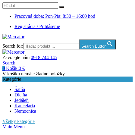
Pracovná doba: Pon-Pia: 8:30 – 16:00 hod
Registrácia / Prihlásenie
Search for:
Search Button
Zavolajte nám
0918 744 145
Search
0
Košík:
0
€
V košíku nemáte žiadne položky.
Kategórie
Šatňa
Dielňa
Jedáleň
Kancelária
Nemocnica
Všetky kategórie
Main Menu