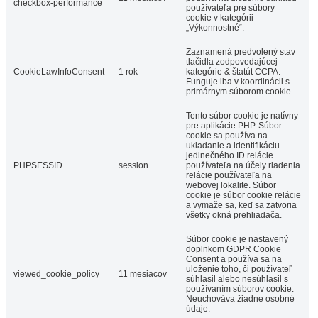
checkbox-performance
používateľa pre súbory
cookie v kategórii
„Výkonnostné“.
Zaznamená predvolený stav
tlačidla zodpovedajúcej
CookieLawInfoConsent
1 rok
kategórie & štatút CCPA.
Funguje iba v koordinácii s
primárnym súborom cookie.
Tento súbor cookie je natívny
pre aplikácie PHP. Súbor
cookie sa používa na
ukladanie a identifikáciu
jedinečného ID relácie
PHPSESSID
session
používateľa na účely riadenia
relácie používateľa na
webovej lokalite. Súbor
cookie je súbor cookie relácie
a vymaže sa, keď sa zatvoria
všetky okná prehliadača.
Súbor cookie je nastavený
doplnkom GDPR Cookie
Consent a používa sa na
uloženie toho, či používateľ
viewed_cookie_policy
11 mesiacov
súhlasil alebo nesúhlasil s
používaním súborov cookie.
Neuchováva žiadne osobné
údaje.