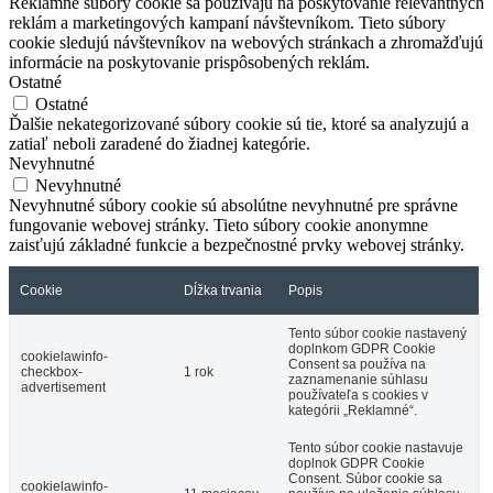
Reklamné súbory cookie sa používajú na poskytovanie relevantných
reklám a marketingových kampaní návštevníkom. Tieto súbory
cookie sledujú návštevníkov na webových stránkach a zhromažďujú
informácie na poskytovanie prispôsobených reklám.
Ostatné
Ostatné
Ďalšie nekategorizované súbory cookie sú tie, ktoré sa analyzujú a
zatiaľ neboli zaradené do žiadnej kategórie.
Nevyhnutné
Nevyhnutné
Nevyhnutné súbory cookie sú absolútne nevyhnutné pre správne
fungovanie webovej stránky. Tieto súbory cookie anonymne
zaisťujú základné funkcie a bezpečnostné prvky webovej stránky.
Cookie
Dĺžka trvania
Popis
Tento súbor cookie nastavený
doplnkom GDPR Cookie
cookielawinfo-
Consent sa používa na
checkbox-
1 rok
zaznamenanie súhlasu
advertisement
používateľa s cookies v
kategórii „Reklamné“.
Tento súbor cookie nastavuje
doplnok GDPR Cookie
Consent. Súbor cookie sa
cookielawinfo-