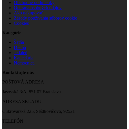
Obchodné podmienky
Ochrana osobných údajov
Ako nakupovať
Zásady používania súborov cookie
Cookies
Kategórie
Šatňa
Dielňa
Jedáleň
Kancelária
Nemocnica
Kontaktujte nás
POŠTOVÁ ADRESA
Jasovská 3/A, 851 07 Bratislava
ADRESA SKLADU
Cukrovarská 225, Sládkovičovo, 92521
TELEFÓN