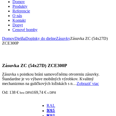
Domov
Produkty
Referencie
O nás
Kontakt
Dopyt
Cenové bomby
Domov
Dielňa
Doplnky do dielne
Zásuvky
Zásuvka ZC (54x27D)
ZCE300P
Zásuvka ZC (54x27D) ZCE300P
Zásuvka s poistkou bráni samovoľnému otvoreniu zásuvky.
Štandardne je vo výbave mobilných výrobkov. Kvalitný
mechanizmus na guličkových ložiskách s n…
Zobraziť viac
Od:
138
€
169,74
€
bez DPH
s DPH
RAL
5015
RAL
-
9010
RAL