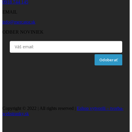
0918 744 145
EMAIL
info@mercator.sk
ODBER NOVINIEK
Odoberať
Copyright © 2022 | All rights reserved |
Eshop vytvorili – tvorba-
webstranky.sk