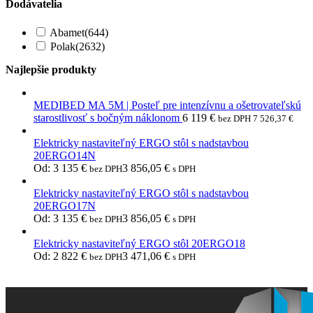
Dodávatelia
Abamet
(644)
Polak
(2632)
Najlepšie produkty
MEDIBED MA 5M | Posteľ pre intenzívnu a ošetrovateľskú
starostlivosť s bočným náklonom
6 119
€
bez DPH
7 526,37
€
Elektricky nastaviteľný ERGO stôl s nadstavbou
20ERGO14N
Od:
3 135
€
3 856,05
€
bez DPH
s DPH
Elektricky nastaviteľný ERGO stôl s nadstavbou
20ERGO17N
Od:
3 135
€
3 856,05
€
bez DPH
s DPH
Elektricky nastaviteľný ERGO stôl 20ERGO18
Od:
2 822
€
3 471,06
€
bez DPH
s DPH