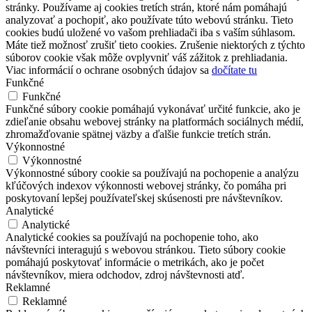
stránky. Používame aj cookies tretích strán, ktoré nám pomáhajú
analyzovať a pochopiť, ako používate túto webovú stránku. Tieto
cookies budú uložené vo vašom prehliadači iba s vaším súhlasom.
Máte tiež možnosť zrušiť tieto cookies. Zrušenie niektorých z týchto
súborov cookie však môže ovplyvniť váš zážitok z prehliadania.
Viac informácií o ochrane osobných údajov sa
dočítate tu
Funkčné
Funkčné
Funkčné súbory cookie pomáhajú vykonávať určité funkcie, ako je
zdieľanie obsahu webovej stránky na platformách sociálnych médií,
zhromažďovanie spätnej väzby a ďalšie funkcie tretích strán.
Výkonnostné
Výkonnostné
Výkonnostné súbory cookie sa používajú na pochopenie a analýzu
kľúčových indexov výkonnosti webovej stránky, čo pomáha pri
poskytovaní lepšej používateľskej skúsenosti pre návštevníkov.
Analytické
Analytické
Analytické cookies sa používajú na pochopenie toho, ako
návštevníci interagujú s webovou stránkou. Tieto súbory cookie
pomáhajú poskytovať informácie o metrikách, ako je počet
návštevníkov, miera odchodov, zdroj návštevnosti atď.
Reklamné
Reklamné