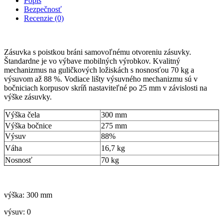
Popis
Bezpečnosť
Recenzie (0)
Zásuvka s poistkou bráni samovoľnému otvoreniu zásuvky.
Štandardne je vo výbave mobilných výrobkov. Kvalitný
mechanizmus na guličkových ložiskách s nosnosťou 70 kg a
výsuvom až 88 %. Vodiace lišty výsuvného mechanizmu sú v
bočniciach korpusov skríň nastaviteľné po 25 mm v závislosti na
výške zásuvky.
Výška čela
300 mm
Výška bočnice
275 mm
Výsuv
88%
Váha
16,7 kg
Nosnosť
70 kg
výška: 300 mm
výsuv: 0