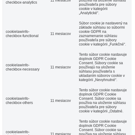
11 mesiacov
používa na uloženie súhlasu
checkbox-analytics
používateľa pre súbory
cookie v kategórii
„Analytické“.
Súbor cookie je nastavený na
základe súhlasu so súbormi
cookielawinfo-
cookie GDPR na
11 mesiacov
checkbox-functional
zaznamenanie súhlasu
používateľa pre súbory
cookie v kategórii „Funkčné“.
Tento súbor cookie nastavuje
doplnok GDPR Cookie
Consent. Súbory cookie sa
cookielawinfo-
11 mesiacov
používajú na uloženie
checkbox-necessary
súhlasu používateľa s
ukladaním súborov cookie v
kategórii „Nevyhnutné“.
Tento súbor cookie nastavuje
doplnok GDPR Cookie
cookielawinfo-
Consent. Súbor cookie sa
11 mesiacov
checkbox-others
používa na uloženie súhlasu
používateľa pre súbory
cookie v kategórii „Ostatné.
Tento súbor cookie nastavuje
doplnok GDPR Cookie
Consent. Súbor cookie sa
cookielawinfo-
11 mesiacov
používa na uloženie súhlasu