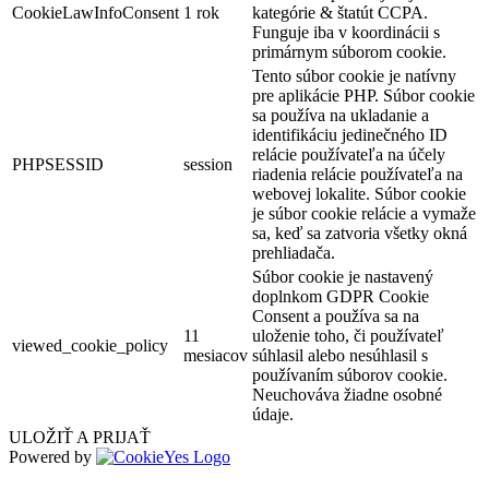
CookieLawInfoConsent
1 rok
kategórie & štatút CCPA.
Funguje iba v koordinácii s
primárnym súborom cookie.
Tento súbor cookie je natívny
pre aplikácie PHP. Súbor cookie
sa používa na ukladanie a
identifikáciu jedinečného ID
relácie používateľa na účely
PHPSESSID
session
riadenia relácie používateľa na
webovej lokalite. Súbor cookie
je súbor cookie relácie a vymaže
sa, keď sa zatvoria všetky okná
prehliadača.
Súbor cookie je nastavený
doplnkom GDPR Cookie
Consent a používa sa na
11
uloženie toho, či používateľ
viewed_cookie_policy
mesiacov
súhlasil alebo nesúhlasil s
používaním súborov cookie.
Neuchováva žiadne osobné
údaje.
ULOŽIŤ A PRIJAŤ
Powered by