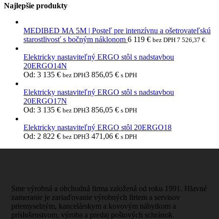
Najlepšie produkty
MEDIBED MA 5M | Posteľ pre intenzívnu a ošetrovateľskú
starostlivosť s bočným náklonom
6 119
€
bez DPH
7 526,37
€
Elektricky nastaviteľný ERGO stôl s nadstavbou
20ERGO14N
Od:
3 135
€
3 856,05
€
bez DPH
s DPH
Elektricky nastaviteľný ERGO stôl s nadstavbou
20ERGO17N
Od:
3 135
€
3 856,05
€
bez DPH
s DPH
Elektricky nastaviteľný ERGO stôl 20ERGO18
Od:
2 822
€
3 471,06
€
bez DPH
s DPH
Sme výrobná a obchodná firma založená od roku 1991. Hlavné
zameranie je zariaďovanie výrobných firiem a servisov
priemyselným, kancelárskym a kovovým nábytkom a
príslušenstvom, výroba a predaj poštových schránok.