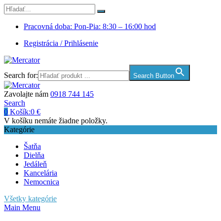
Pracovná doba: Pon-Pia: 8:30 – 16:00 hod
Registrácia / Prihlásenie
Search for:
Search Button
Zavolajte nám
0918 744 145
Search
0
Košík:
0
€
V košíku nemáte žiadne položky.
Kategórie
Šatňa
Dielňa
Jedáleň
Kancelária
Nemocnica
Všetky kategórie
Main Menu