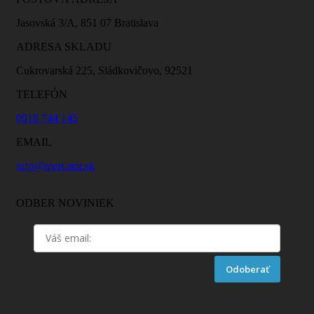
Jasovská 3/A, 851 07 Bratislava
ADRESA SKLADU
Cukrovarská 225, Sládkovičovo, 92521
TELEFÓN
0918 744 145
EMAIL
info@mercator.sk
ODBER NOVINIEK
Odoberať