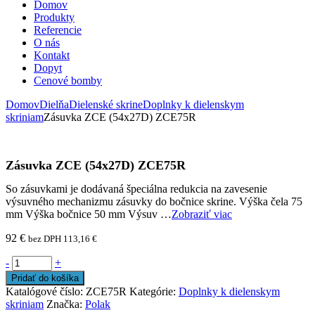
Domov
Produkty
Referencie
O nás
Kontakt
Dopyt
Cenové bomby
Domov
Dielňa
Dielenské skrine
Doplnky k dielenskym
skriniam
Zásuvka ZCE (54x27D) ZCE75R
Zásuvka ZCE (54x27D) ZCE75R
So zásuvkami je dodávaná špeciálna redukcia na zavesenie
výsuvného mechanizmu zásuvky do bočnice skrine. Výška čela 75
mm Výška bočnice 50 mm Výsuv …
Zobraziť viac
92
€
bez DPH
113,16
€
-
+
Pridať do košíka
Katalógové číslo:
ZCE75R
Kategórie:
Doplnky k dielenskym
skriniam
Značka:
Polak