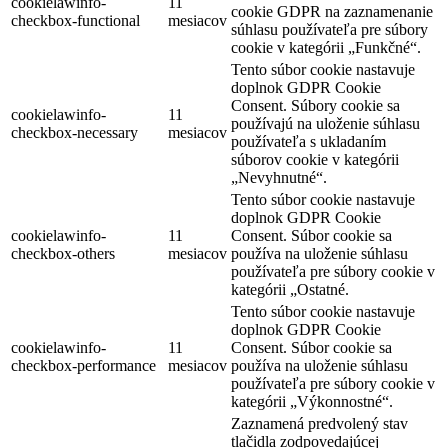
cookielawinfo-
11
cookie GDPR na zaznamenanie
checkbox-functional
mesiacov
súhlasu používateľa pre súbory
cookie v kategórii „Funkčné“.
Tento súbor cookie nastavuje
doplnok GDPR Cookie
Consent. Súbory cookie sa
cookielawinfo-
11
používajú na uloženie súhlasu
checkbox-necessary
mesiacov
používateľa s ukladaním
súborov cookie v kategórii
„Nevyhnutné“.
Tento súbor cookie nastavuje
doplnok GDPR Cookie
cookielawinfo-
11
Consent. Súbor cookie sa
checkbox-others
mesiacov
používa na uloženie súhlasu
používateľa pre súbory cookie v
kategórii „Ostatné.
Tento súbor cookie nastavuje
doplnok GDPR Cookie
cookielawinfo-
11
Consent. Súbor cookie sa
checkbox-performance
mesiacov
používa na uloženie súhlasu
používateľa pre súbory cookie v
kategórii „Výkonnostné“.
Zaznamená predvolený stav
tlačidla zodpovedajúcej