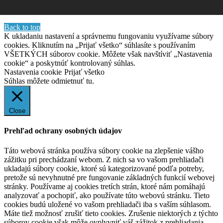
Back to top
K ukladaniu nastavení a správnemu fungovaniu využívame súbory
cookies. Kliknutím na „Prijať všetko“ súhlasíte s používaním
VŠETKÝCH súborov cookie. Môžete však navštíviť „Nastavenia
cookie“ a poskytnúť kontrolovaný súhlas.
Nastavenia cookie
Prijať všetko
Súhlas môžete odmietnuť
tu.
Close
Prehľad ochrany osobných údajov
Táto webová stránka používa súbory cookie na zlepšenie vášho
zážitku pri prechádzaní webom. Z nich sa vo vašom prehliadači
ukladajú súbory cookie, ktoré sú kategorizované podľa potreby,
pretože sú nevyhnutné pre fungovanie základných funkcií webovej
stránky. Používame aj cookies tretích strán, ktoré nám pomáhajú
analyzovať a pochopiť, ako používate túto webovú stránku. Tieto
cookies budú uložené vo vašom prehliadači iba s vaším súhlasom.
Máte tiež možnosť zrušiť tieto cookies. Zrušenie niektorých z týchto
súborov cookie však môže ovplyvniť váš zážitok z prehliadania.