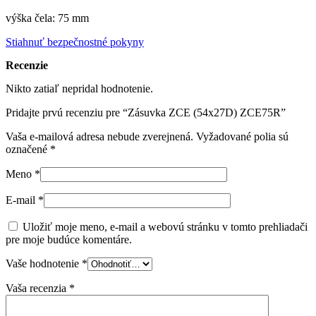
výška čela: 75 mm
Stiahnuť bezpečnostné pokyny
Recenzie
Nikto zatiaľ nepridal hodnotenie.
Pridajte prvú recenziu pre “Zásuvka ZCE (54x27D) ZCE75R”
Vaša e-mailová adresa nebude zverejnená.
Vyžadované polia sú
označené
*
Meno
*
E-mail
*
Uložiť moje meno, e-mail a webovú stránku v tomto prehliadači
pre moje budúce komentáre.
Vaše hodnotenie
*
Vaša recenzia
*