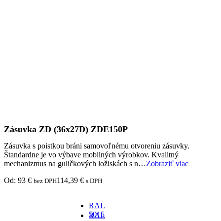
Zásuvka ZD (36x27D) ZDE150P
Zásuvka s poistkou bráni samovoľnému otvoreniu zásuvky.
Štandardne je vo výbave mobilných výrobkov. Kvalitný
mechanizmus na guličkových ložiskách s n…
Zobraziť viac
Od:
93
€
114,39
€
bez DPH
s DPH
RAL
5015
RAL