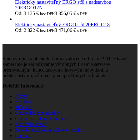
Elektricky nastaviteľný ERGO stôl s nadstavbou
20ERGO17N
Od:
3 135
€
3 856,05
€
bez DPH
s DPH
Elektricky nastaviteľný ERGO stôl 20ERGO18
Od:
2 822
€
3 471,06
€
bez DPH
s DPH
Sme výrobná a obchodná firma založená od roku 1991. Hlavné
zameranie je zariaďovanie výrobných firiem a servisov
priemyselným, kancelárskym a kovovým nábytkom a
príslušenstvom, výroba a predaj poštových schránok.
Dôležité Informácie
Dopyt
Kontakt
Môj účet
Obchodné podmienky
Ochrana osobných údajov
Ako nakupovať
Zásady používania súborov cookie
Cookies