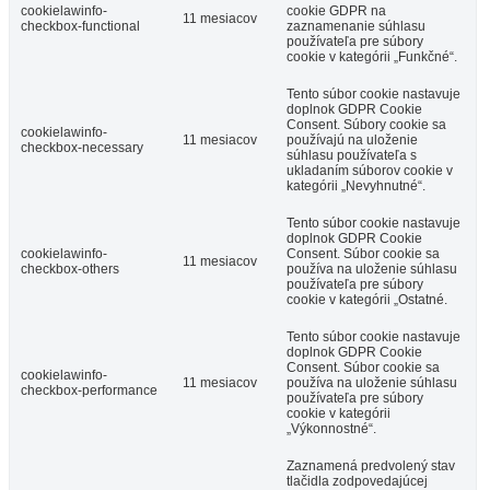
cookielawinfo-
cookie GDPR na
11 mesiacov
checkbox-functional
zaznamenanie súhlasu
používateľa pre súbory
cookie v kategórii „Funkčné“.
Tento súbor cookie nastavuje
doplnok GDPR Cookie
Consent. Súbory cookie sa
cookielawinfo-
11 mesiacov
používajú na uloženie
checkbox-necessary
súhlasu používateľa s
ukladaním súborov cookie v
kategórii „Nevyhnutné“.
Tento súbor cookie nastavuje
doplnok GDPR Cookie
cookielawinfo-
Consent. Súbor cookie sa
11 mesiacov
checkbox-others
používa na uloženie súhlasu
používateľa pre súbory
cookie v kategórii „Ostatné.
Tento súbor cookie nastavuje
doplnok GDPR Cookie
Consent. Súbor cookie sa
cookielawinfo-
11 mesiacov
používa na uloženie súhlasu
checkbox-performance
používateľa pre súbory
cookie v kategórii
„Výkonnostné“.
Zaznamená predvolený stav
tlačidla zodpovedajúcej