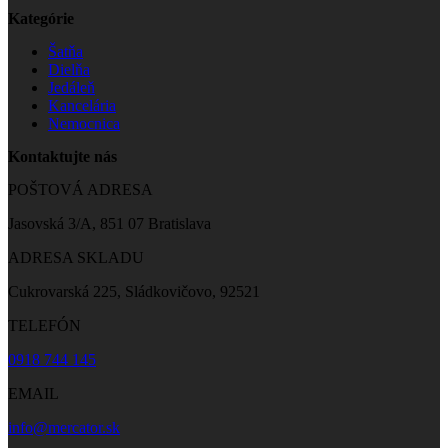
Kategórie
Šatňa
Dielňa
Jedáleň
Kancelária
Nemocnica
Kontaktujte nás
POŠTOVÁ ADRESA
Jasovská 3/A, 851 07 Bratislava
ADRESA SKLADU
Cukrovarská 225, Sládkovičovo, 92521
TELEFÓN
0918 744 145
EMAIL
info@mercator.sk