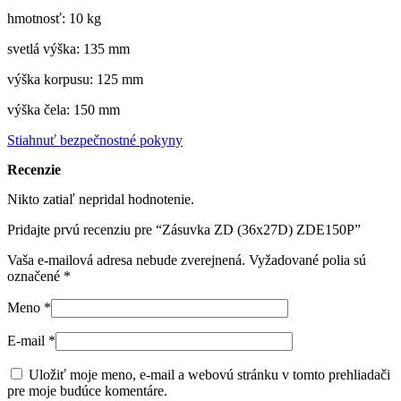
hmotnosť: 10 kg
svetlá výška: 135 mm
výška korpusu: 125 mm
výška čela: 150 mm
Stiahnuť bezpečnostné pokyny
Recenzie
Nikto zatiaľ nepridal hodnotenie.
Pridajte prvú recenziu pre “Zásuvka ZD (36x27D) ZDE150P”
Vaša e-mailová adresa nebude zverejnená.
Vyžadované polia sú
označené
*
Meno
*
E-mail
*
Uložiť moje meno, e-mail a webovú stránku v tomto prehliadači
pre moje budúce komentáre.