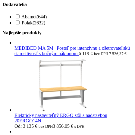
Dodávatelia
Abamet
(644)
Polak
(2632)
Najlepšie produkty
MEDIBED MA 5M | Posteľ pre intenzívnu a ošetrovateľskú
starostlivosť s bočným náklonom
6 119
€
bez DPH
7 526,37
€
Elektricky nastaviteľný ERGO stôl s nadstavbou
20ERGO14N
Od:
3 135
€
3 856,05
€
bez DPH
s DPH