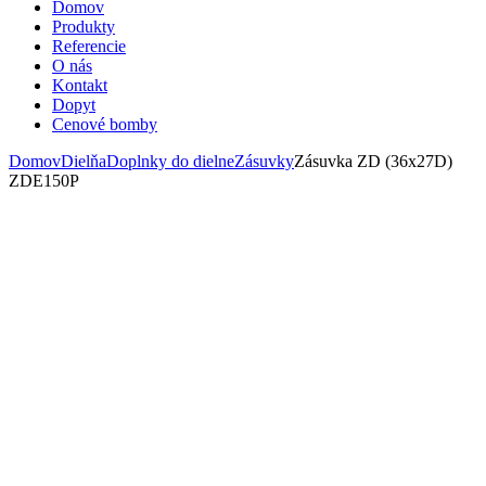
Domov
Produkty
Referencie
O nás
Kontakt
Dopyt
Cenové bomby
Domov
Dielňa
Doplnky do dielne
Zásuvky
Zásuvka ZD (36x27D)
ZDE150P