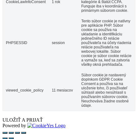
CookieLawInfoConsent
1 rok
kategórie & štatút CCPA.
Funguje iba v koordinácii s
primárnym súborom cookie.
Tento súbor cookie je natívny
pre aplikácie PHP. Súbor
cookie sa používa na
ukladanie a identifikáciu
jedinečného ID relácie
PHPSESSID
session
používateľa na účely riadenia
relácie používateľa na
webovej lokalite. Súbor
cookie je súbor cookie relácie
a vymaže sa, keď sa zatvoria
všetky okná prehliadača.
Súbor cookie je nastavený
doplnkom GDPR Cookie
Consent a používa sa na
uloženie toho, či používateľ
viewed_cookie_policy
11 mesiacov
súhlasil alebo nesúhlasil s
používaním súborov cookie.
Neuchováva žiadne osobné
údaje.
ULOŽIŤ A PRIJAŤ
Powered by