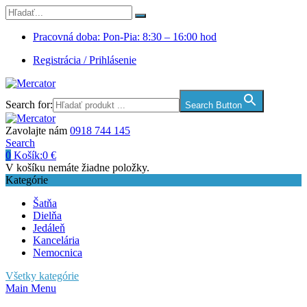
Pracovná doba: Pon-Pia: 8:30 – 16:00 hod
Registrácia / Prihlásenie
Search for:
Search Button
Zavolajte nám
0918 744 145
Search
0
Košík:
0
€
V košíku nemáte žiadne položky.
Kategórie
Šatňa
Dielňa
Jedáleň
Kancelária
Nemocnica
Všetky kategórie
Main Menu