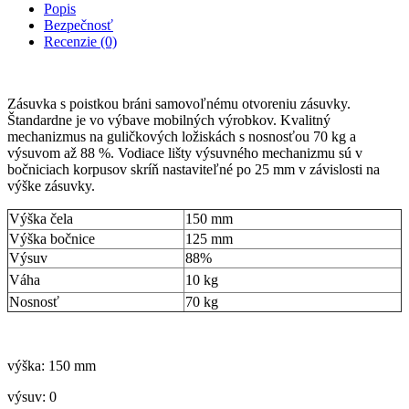
Popis
Bezpečnosť
Recenzie (0)
Zásuvka s poistkou bráni samovoľnému otvoreniu zásuvky.
Štandardne je vo výbave mobilných výrobkov. Kvalitný
mechanizmus na guličkových ložiskách s nosnosťou 70 kg a
výsuvom až 88 %. Vodiace lišty výsuvného mechanizmu sú v
bočniciach korpusov skríň nastaviteľné po 25 mm v závislosti na
výške zásuvky.
Výška čela
150 mm
Výška bočnice
125 mm
Výsuv
88%
Váha
10 kg
Nosnosť
70 kg
výška: 150 mm
výsuv: 0