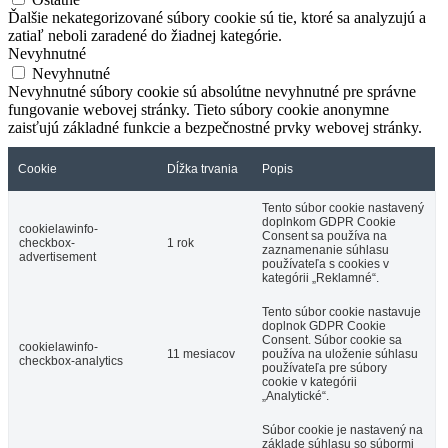
Ďalšie nekategorizované súbory cookie sú tie, ktoré sa analyzujú a
zatiaľ neboli zaradené do žiadnej kategórie.
Nevyhnutné
Nevyhnutné
Nevyhnutné súbory cookie sú absolútne nevyhnutné pre správne
fungovanie webovej stránky. Tieto súbory cookie anonymne
zaisťujú základné funkcie a bezpečnostné prvky webovej stránky.
Cookie
Dĺžka trvania
Popis
Tento súbor cookie nastavený
doplnkom GDPR Cookie
cookielawinfo-
Consent sa používa na
checkbox-
1 rok
zaznamenanie súhlasu
advertisement
používateľa s cookies v
kategórii „Reklamné“.
Tento súbor cookie nastavuje
doplnok GDPR Cookie
Consent. Súbor cookie sa
cookielawinfo-
11 mesiacov
používa na uloženie súhlasu
checkbox-analytics
používateľa pre súbory
cookie v kategórii
„Analytické“.
Súbor cookie je nastavený na
základe súhlasu so súbormi