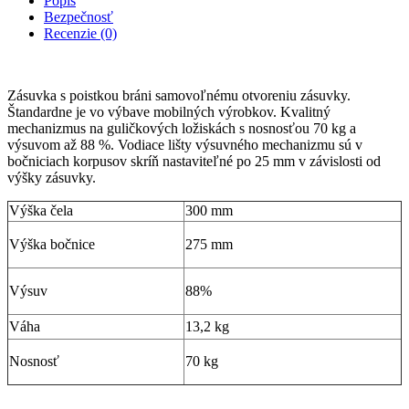
Popis
Bezpečnosť
Recenzie (0)
Zásuvka s poistkou bráni samovoľnému otvoreniu zásuvky.
Štandardne je vo výbave mobilných výrobkov. Kvalitný
mechanizmus na guličkových ložiskách s nosnosťou 70 kg a
výsuvom až 88 %. Vodiace lišty výsuvného mechanizmu sú v
bočniciach korpusov skríň nastaviteľné po 25 mm v závislosti od
výšky zásuvky.
Výška čela
300 mm
Výška bočnice
275 mm
Výsuv
88%
Váha
13,2 kg
Nosnosť
70 kg