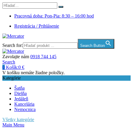
Pracovná doba: Pon-Pia: 8:30 – 16:00 hod
Registrácia / Prihlásenie
Search for:
Search Button
Zavolajte nám
0918 744 145
Search
0
Košík:
0
€
V košíku nemáte žiadne položky.
Kategórie
Šatňa
Dielňa
Jedáleň
Kancelária
Nemocnica
Všetky kategórie
Main Menu