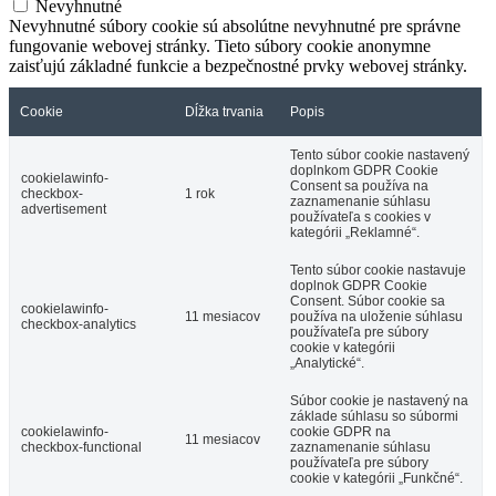
Nevyhnutné
Nevyhnutné súbory cookie sú absolútne nevyhnutné pre správne
fungovanie webovej stránky. Tieto súbory cookie anonymne
zaisťujú základné funkcie a bezpečnostné prvky webovej stránky.
Cookie
Dĺžka trvania
Popis
Tento súbor cookie nastavený
doplnkom GDPR Cookie
cookielawinfo-
Consent sa používa na
checkbox-
1 rok
zaznamenanie súhlasu
advertisement
používateľa s cookies v
kategórii „Reklamné“.
Tento súbor cookie nastavuje
doplnok GDPR Cookie
Consent. Súbor cookie sa
cookielawinfo-
11 mesiacov
používa na uloženie súhlasu
checkbox-analytics
používateľa pre súbory
cookie v kategórii
„Analytické“.
Súbor cookie je nastavený na
základe súhlasu so súbormi
cookielawinfo-
cookie GDPR na
11 mesiacov
checkbox-functional
zaznamenanie súhlasu
používateľa pre súbory
cookie v kategórii „Funkčné“.