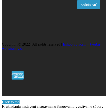
Odoberať
Copyright © 2022 | All rights reserved |
Eshop vytvorili – tvorba-
webstranky.sk
Back to top
K ukladaniu nastavení a správnemu fungovaniu využívame súbory