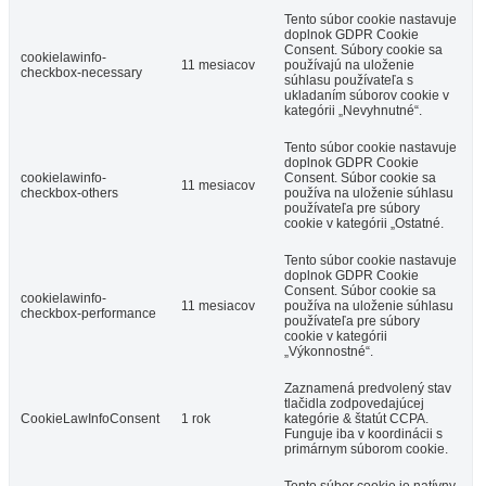
Tento súbor cookie nastavuje
doplnok GDPR Cookie
Consent. Súbory cookie sa
cookielawinfo-
11 mesiacov
používajú na uloženie
checkbox-necessary
súhlasu používateľa s
ukladaním súborov cookie v
kategórii „Nevyhnutné“.
Tento súbor cookie nastavuje
doplnok GDPR Cookie
cookielawinfo-
Consent. Súbor cookie sa
11 mesiacov
checkbox-others
používa na uloženie súhlasu
používateľa pre súbory
cookie v kategórii „Ostatné.
Tento súbor cookie nastavuje
doplnok GDPR Cookie
Consent. Súbor cookie sa
cookielawinfo-
11 mesiacov
používa na uloženie súhlasu
checkbox-performance
používateľa pre súbory
cookie v kategórii
„Výkonnostné“.
Zaznamená predvolený stav
tlačidla zodpovedajúcej
CookieLawInfoConsent
1 rok
kategórie & štatút CCPA.
Funguje iba v koordinácii s
primárnym súborom cookie.
Tento súbor cookie je natívny