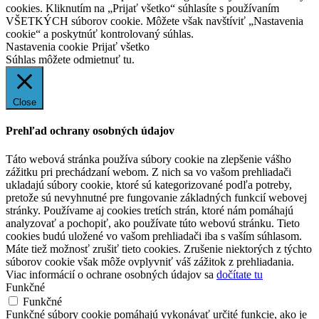
cookies. Kliknutím na „Prijať všetko“ súhlasíte s používaním
VŠETKÝCH súborov cookie. Môžete však navštíviť „Nastavenia
cookie“ a poskytnúť kontrolovaný súhlas.
Nastavenia cookie
Prijať všetko
Súhlas môžete odmietnuť
tu.
Close
Prehľad ochrany osobných údajov
Táto webová stránka používa súbory cookie na zlepšenie vášho
zážitku pri prechádzaní webom. Z nich sa vo vašom prehliadači
ukladajú súbory cookie, ktoré sú kategorizované podľa potreby,
pretože sú nevyhnutné pre fungovanie základných funkcií webovej
stránky. Používame aj cookies tretích strán, ktoré nám pomáhajú
analyzovať a pochopiť, ako používate túto webovú stránku. Tieto
cookies budú uložené vo vašom prehliadači iba s vaším súhlasom.
Máte tiež možnosť zrušiť tieto cookies. Zrušenie niektorých z týchto
súborov cookie však môže ovplyvniť váš zážitok z prehliadania.
Viac informácií o ochrane osobných údajov sa
dočítate tu
Funkčné
Funkčné
Funkčné súbory cookie pomáhajú vykonávať určité funkcie, ako je