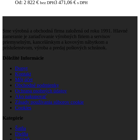
Od:
2 822
€
3 471,06
€
bez DPH
s DPH
Sme výrobná a obchodná firma založená od roku 1991. Hlavné
zameranie je zariaďovanie výrobných firiem a servisov
priemyselným, kancelárskym a kovovým nábytkom a
príslušenstvom, výroba a predaj poštových schránok.
Dôležité Informácie
Dopyt
Kontakt
Môj účet
Obchodné podmienky
Ochrana osobných údajov
Ako nakupovať
Zásady používania súborov cookie
Cookies
Kategórie
Šatňa
Dielňa
Jedáleň