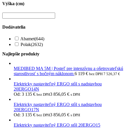
Výška (cm)
Dodávatelia
Abamet
(644)
Polak
(2632)
Najlepšie produkty
MEDIBED MA 5M | Posteľ pre intenzívnu a ošetrovateľskú
starostlivosť s bočným náklonom
6 119
€
bez DPH
7 526,37
€
Elektricky nastaviteľný ERGO stôl s nadstavbou
20ERGO14N
Od:
3 135
€
3 856,05
€
bez DPH
s DPH
Elektricky nastaviteľný ERGO stôl s nadstavbou
20ERGO17N
Od:
3 135
€
3 856,05
€
bez DPH
s DPH
Elektricky nastaviteľný ERGO stôl 20ERGO15