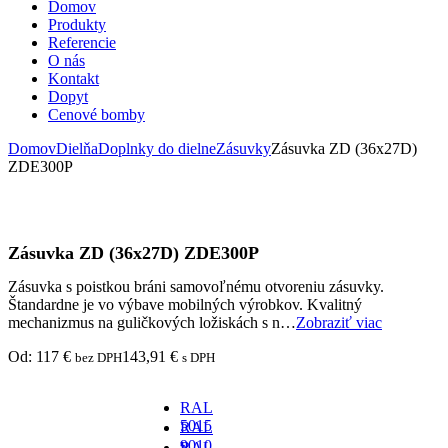
Domov
Produkty
Referencie
O nás
Kontakt
Dopyt
Cenové bomby
Domov
Dielňa
Doplnky do dielne
Zásuvky
Zásuvka ZD (36x27D)
ZDE300P
Zásuvka ZD (36x27D) ZDE300P
Zásuvka s poistkou bráni samovoľnému otvoreniu zásuvky.
Štandardne je vo výbave mobilných výrobkov. Kvalitný
mechanizmus na guličkových ložiskách s n…
Zobraziť viac
Od:
117
€
143,91
€
bez DPH
s DPH
RAL
5015
RAL
-
9010
RAL