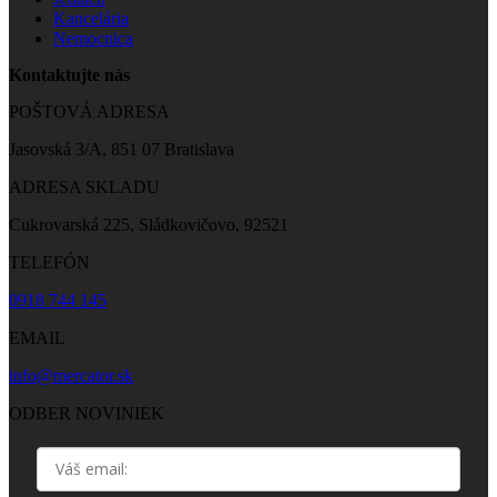
Kancelária
Nemocnica
Kontaktujte nás
POŠTOVÁ ADRESA
Jasovská 3/A, 851 07 Bratislava
ADRESA SKLADU
Cukrovarská 225, Sládkovičovo, 92521
TELEFÓN
0918 744 145
EMAIL
info@mercator.sk
ODBER NOVINIEK