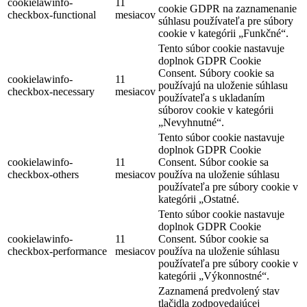
cookielawinfo-
11
cookie GDPR na zaznamenanie
checkbox-functional
mesiacov
súhlasu používateľa pre súbory
cookie v kategórii „Funkčné“.
Tento súbor cookie nastavuje
doplnok GDPR Cookie
Consent. Súbory cookie sa
cookielawinfo-
11
používajú na uloženie súhlasu
checkbox-necessary
mesiacov
používateľa s ukladaním
súborov cookie v kategórii
„Nevyhnutné“.
Tento súbor cookie nastavuje
doplnok GDPR Cookie
cookielawinfo-
11
Consent. Súbor cookie sa
checkbox-others
mesiacov
používa na uloženie súhlasu
používateľa pre súbory cookie v
kategórii „Ostatné.
Tento súbor cookie nastavuje
doplnok GDPR Cookie
cookielawinfo-
11
Consent. Súbor cookie sa
checkbox-performance
mesiacov
používa na uloženie súhlasu
používateľa pre súbory cookie v
kategórii „Výkonnostné“.
Zaznamená predvolený stav
tlačidla zodpovedajúcej