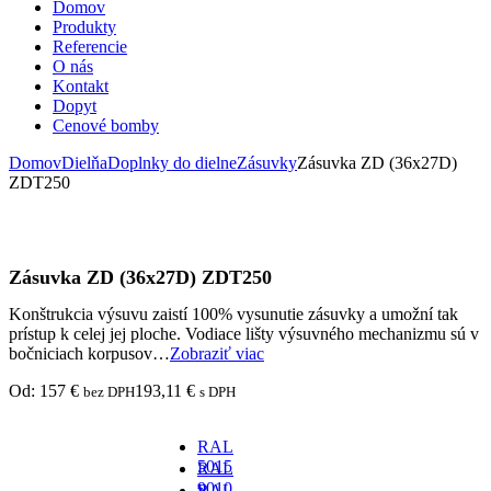
Domov
Produkty
Referencie
O nás
Kontakt
Dopyt
Cenové bomby
Domov
Dielňa
Doplnky do dielne
Zásuvky
Zásuvka ZD (36x27D)
ZDT250
Zásuvka ZD (36x27D) ZDT250
Konštrukcia výsuvu zaistí 100% vysunutie zásuvky a umožní tak
prístup k celej jej ploche. Vodiace lišty výsuvného mechanizmu sú v
bočniciach korpusov…
Zobraziť viac
Od:
157
€
193,11
€
bez DPH
s DPH
RAL
5015
RAL
-
9010
RAL