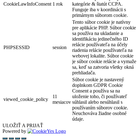
CookieLawInfoConsent
1 rok
kategórie & štatút CCPA.
Funguje iba v koordinácii s
primárnym súborom cookie.
Tento súbor cookie je natívny
pre aplikácie PHP. Súbor cookie
sa používa na ukladanie a
identifikáciu jedinečného ID
relácie používateľa na účely
PHPSESSID
session
riadenia relácie používateľa na
webovej lokalite. Súbor cookie
je súbor cookie relácie a vymaže
sa, keď sa zatvoria všetky okná
prehliadača.
Súbor cookie je nastavený
doplnkom GDPR Cookie
Consent a používa sa na
11
uloženie toho, či používateľ
viewed_cookie_policy
mesiacov
súhlasil alebo nesúhlasil s
používaním súborov cookie.
Neuchováva žiadne osobné
údaje.
ULOŽIŤ A PRIJAŤ
Powered by