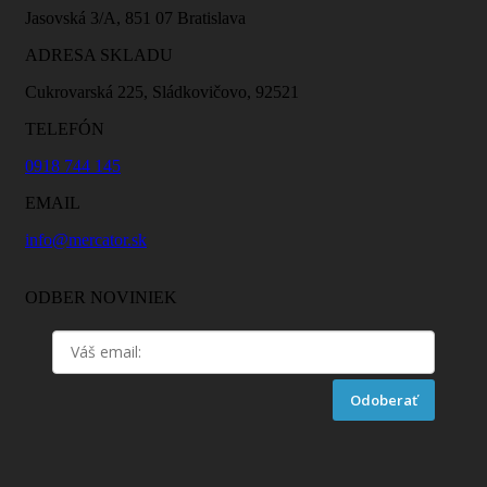
Jasovská 3/A, 851 07 Bratislava
ADRESA SKLADU
Cukrovarská 225, Sládkovičovo, 92521
TELEFÓN
0918 744 145
EMAIL
info@mercator.sk
ODBER NOVINIEK
Odoberať