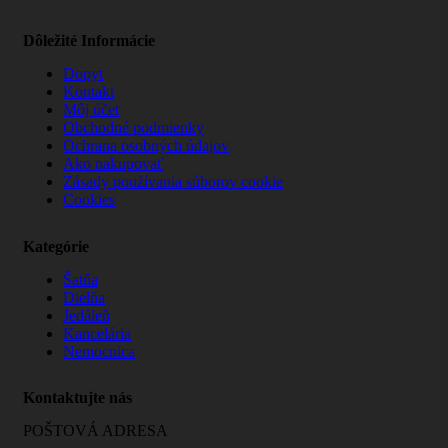
Dôležité Informácie
Dopyt
Kontakt
Môj účet
Obchodné podmienky
Ochrana osobných údajov
Ako nakupovať
Zásady používania súborov cookie
Cookies
Kategórie
Šatňa
Dielňa
Jedáleň
Kancelária
Nemocnica
Kontaktujte nás
POŠTOVÁ ADRESA