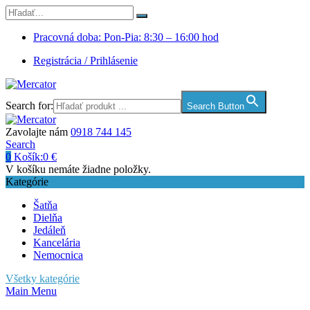
Pracovná doba: Pon-Pia: 8:30 – 16:00 hod
Registrácia / Prihlásenie
Search for:
Search Button
Zavolajte nám
0918 744 145
Search
0
Košík:
0
€
V košíku nemáte žiadne položky.
Kategórie
Šatňa
Dielňa
Jedáleň
Kancelária
Nemocnica
Všetky kategórie
Main Menu