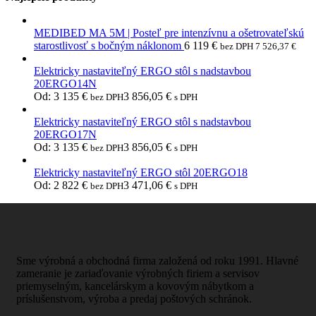
MEDIBED MA 5M | Posteľ pre intenzívnu a ošetrovateľskú
starostlivosť s bočným náklonom
6 119
€
bez DPH
7 526,37
€
Elektricky nastaviteľný ERGO stôl s nadstavbou
20ERGO14N
Od:
3 135
€
3 856,05
€
bez DPH
s DPH
Elektricky nastaviteľný ERGO stôl s nadstavbou
20ERGO17N
Od:
3 135
€
3 856,05
€
bez DPH
s DPH
Elektricky nastaviteľný ERGO stôl 20ERGO18
Od:
2 822
€
3 471,06
€
bez DPH
s DPH
Sme výrobná a obchodná firma založená od roku 1991. Hlavné
zameranie je zariaďovanie výrobných firiem a servisov
priemyselným, kancelárskym a kovovým nábytkom a
príslušenstvom, výroba a predaj poštových schránok.