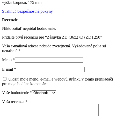
výška korpusu: 175 mm
Stiahnuť bezpečnostné pokyny
Recenzie
Nikto zatiaľ nepridal hodnotenie.
Pridajte prvú recenziu pre “Zásuvka ZD (36x27D) ZDT250”
Vaša e-mailová adresa nebude zverejnená.
Vyžadované polia sú
označené
*
Meno
*
E-mail
*
Uložiť moje meno, e-mail a webovú stránku v tomto prehliadači
pre moje budúce komentáre.
Vaše hodnotenie
*
Vaša recenzia
*