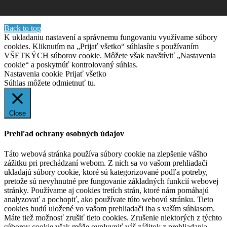
Back to top
K ukladaniu nastavení a správnemu fungovaniu využívame súbory
cookies. Kliknutím na „Prijať všetko“ súhlasíte s používaním
VŠETKÝCH súborov cookie. Môžete však navštíviť „Nastavenia
cookie“ a poskytnúť kontrolovaný súhlas.
Nastavenia cookie
Prijať všetko
Súhlas môžete odmietnuť
tu.
Close
Prehľad ochrany osobných údajov
Táto webová stránka používa súbory cookie na zlepšenie vášho
zážitku pri prechádzaní webom. Z nich sa vo vašom prehliadači
ukladajú súbory cookie, ktoré sú kategorizované podľa potreby,
pretože sú nevyhnutné pre fungovanie základných funkcií webovej
stránky. Používame aj cookies tretích strán, ktoré nám pomáhajú
analyzovať a pochopiť, ako používate túto webovú stránku. Tieto
cookies budú uložené vo vašom prehliadači iba s vaším súhlasom.
Máte tiež možnosť zrušiť tieto cookies. Zrušenie niektorých z týchto
súborov cookie však môže ovplyvniť váš zážitok z prehliadania.