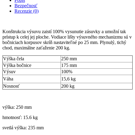
Popis
Bezpečnosť
Recenzie (0)
Konštrukcia výsuvu zaistí 100% vysunutie zásuvky a umožní tak
prístup k celej jej ploche. Vodiace lišty výsuvného mechanizmu sú v
bočniciach korpusov skríň nastaviteľné po 25 mm. Plynulý, tichý
chod, maximálne zaťaženie 200 kg.
Výška čela
250 mm
Výška bočnice
175 mm
Výsuv
100%
Váha
15,6 kg
Nosnosť
200 kg
výška: 250 mm
hmotnosť: 15.6 kg
svetlá výška: 235 mm