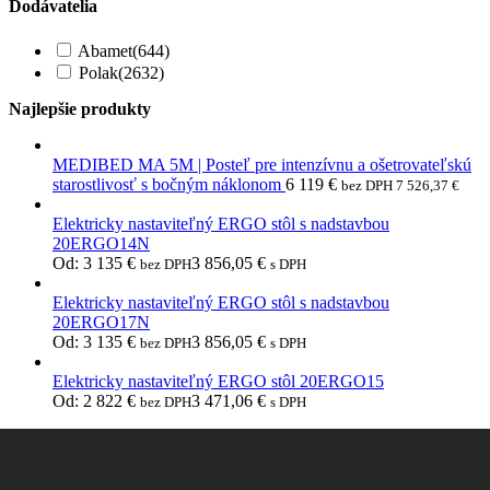
Dodávatelia
Abamet
(644)
Polak
(2632)
Najlepšie produkty
MEDIBED MA 5M | Posteľ pre intenzívnu a ošetrovateľskú
starostlivosť s bočným náklonom
6 119
€
bez DPH
7 526,37
€
Elektricky nastaviteľný ERGO stôl s nadstavbou
20ERGO14N
Od:
3 135
€
3 856,05
€
bez DPH
s DPH
Elektricky nastaviteľný ERGO stôl s nadstavbou
20ERGO17N
Od:
3 135
€
3 856,05
€
bez DPH
s DPH
Elektricky nastaviteľný ERGO stôl 20ERGO15
Od:
2 822
€
3 471,06
€
bez DPH
s DPH