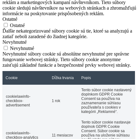
reklám a marketingových kampaní návštevníkom. Tieto súbory
cookie sledujú návštevníkov na webových stránkach a zhromažďujú
informácie na poskytovanie prispôsobených reklám.
Ostatné
Ostatné
Ďalšie nekategorizované súbory cookie sú tie, ktoré sa analyzujú a
zatiaľ neboli zaradené do žiadnej kategórie.
Nevyhnutné
Nevyhnutné
Nevyhnutné súbory cookie sú absolútne nevyhnutné pre správne
fungovanie webovej stránky. Tieto súbory cookie anonymne
zaisťujú základné funkcie a bezpečnostné prvky webovej stránky.
Cookie
Dĺžka trvania
Popis
Tento súbor cookie nastavený
doplnkom GDPR Cookie
cookielawinfo-
Consent sa používa na
checkbox-
1 rok
zaznamenanie súhlasu
advertisement
používateľa s cookies v
kategórii „Reklamné“.
Tento súbor cookie nastavuje
doplnok GDPR Cookie
Consent. Súbor cookie sa
cookielawinfo-
11 mesiacov
používa na uloženie súhlasu
checkbox-analytics