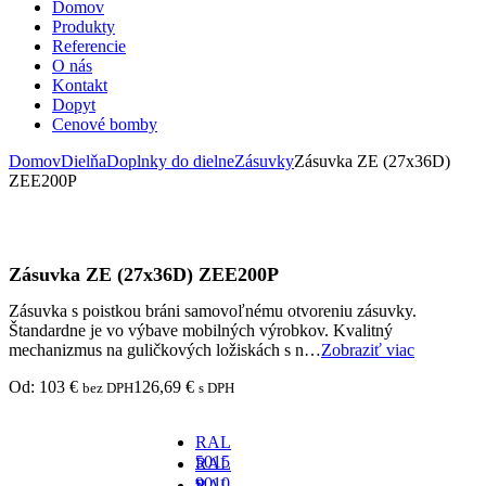
Domov
Produkty
Referencie
O nás
Kontakt
Dopyt
Cenové bomby
Domov
Dielňa
Doplnky do dielne
Zásuvky
Zásuvka ZE (27x36D)
ZEE200P
Zásuvka ZE (27x36D) ZEE200P
Zásuvka s poistkou bráni samovoľnému otvoreniu zásuvky.
Štandardne je vo výbave mobilných výrobkov. Kvalitný
mechanizmus na guličkových ložiskách s n…
Zobraziť viac
Od:
103
€
126,69
€
bez DPH
s DPH
RAL
5015
RAL
-
9010
RAL