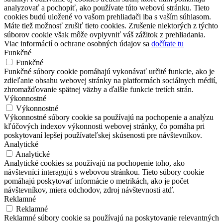
analyzovať a pochopiť, ako používate túto webovú stránku. Tieto
cookies budú uložené vo vašom prehliadači iba s vaším súhlasom.
Máte tiež možnosť zrušiť tieto cookies. Zrušenie niektorých z týchto
súborov cookie však môže ovplyvniť váš zážitok z prehliadania.
Viac informácií o ochrane osobných údajov sa
dočítate tu
Funkčné
Funkčné
Funkčné súbory cookie pomáhajú vykonávať určité funkcie, ako je
zdieľanie obsahu webovej stránky na platformách sociálnych médií,
zhromažďovanie spätnej väzby a ďalšie funkcie tretích strán.
Výkonnostné
Výkonnostné
Výkonnostné súbory cookie sa používajú na pochopenie a analýzu
kľúčových indexov výkonnosti webovej stránky, čo pomáha pri
poskytovaní lepšej používateľskej skúsenosti pre návštevníkov.
Analytické
Analytické
Analytické cookies sa používajú na pochopenie toho, ako
návštevníci interagujú s webovou stránkou. Tieto súbory cookie
pomáhajú poskytovať informácie o metrikách, ako je počet
návštevníkov, miera odchodov, zdroj návštevnosti atď.
Reklamné
Reklamné
Reklamné súbory cookie sa používajú na poskytovanie relevantných