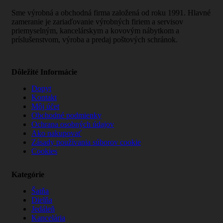
Sme výrobná a obchodná firma založená od roku 1991. Hlavné
zameranie je zariaďovanie výrobných firiem a servisov
priemyselným, kancelárskym a kovovým nábytkom a
príslušenstvom, výroba a predaj poštových schránok.
Dôležité Informácie
Dopyt
Kontakt
Môj účet
Obchodné podmienky
Ochrana osobných údajov
Ako nakupovať
Zásady používania súborov cookie
Cookies
Kategórie
Šatňa
Dielňa
Jedáleň
Kancelária