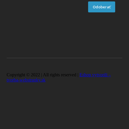
Odoberať
Copyright © 2022 | All rights reserved |
Eshop vytvorili –
tvorba-webstranky.sk