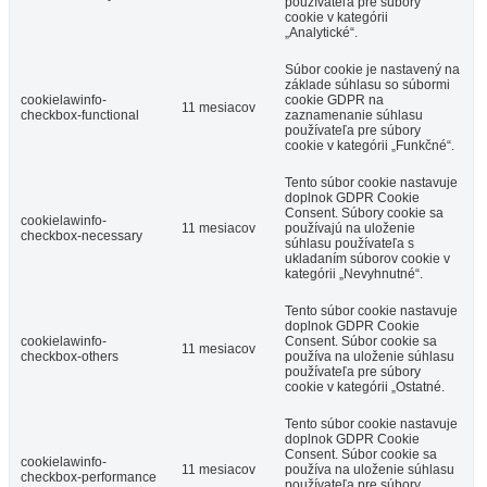
používateľa pre súbory
cookie v kategórii
„Analytické“.
Súbor cookie je nastavený na
základe súhlasu so súbormi
cookielawinfo-
cookie GDPR na
11 mesiacov
checkbox-functional
zaznamenanie súhlasu
používateľa pre súbory
cookie v kategórii „Funkčné“.
Tento súbor cookie nastavuje
doplnok GDPR Cookie
Consent. Súbory cookie sa
cookielawinfo-
11 mesiacov
používajú na uloženie
checkbox-necessary
súhlasu používateľa s
ukladaním súborov cookie v
kategórii „Nevyhnutné“.
Tento súbor cookie nastavuje
doplnok GDPR Cookie
cookielawinfo-
Consent. Súbor cookie sa
11 mesiacov
checkbox-others
používa na uloženie súhlasu
používateľa pre súbory
cookie v kategórii „Ostatné.
Tento súbor cookie nastavuje
doplnok GDPR Cookie
Consent. Súbor cookie sa
cookielawinfo-
11 mesiacov
používa na uloženie súhlasu
checkbox-performance
používateľa pre súbory