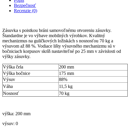
Popis
Bezpečnosť
Recenzie (0)
Zásuvka s poistkou bráni samovoľnému otvoreniu zásuvky.
Štandardne je vo výbave mobilných výrobkov. Kvalitný
mechanizmus na guličkových ložiskách s nosnosťou 70 kg a
výsuvom až 88 %. Vodiace lišty výsuvného mechanizmu sú v
bočniciach korpusov skríň nastaviteľné po 25 mm v závislosti od
výšky zásuvky.
Výška čela
200 mm
Výška bočnice
175 mm
Výsuv
88%
Váha
11,5 kg
Nosnosť
70 kg
výška: 200 mm
výsuv: 0