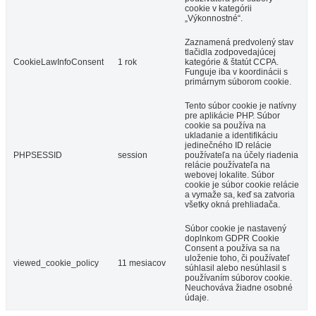
cookie v kategórii
„Výkonnostné“.
Zaznamená predvolený stav
tlačidla zodpovedajúcej
CookieLawInfoConsent
1 rok
kategórie & štatút CCPA.
Funguje iba v koordinácii s
primárnym súborom cookie.
Tento súbor cookie je natívny
pre aplikácie PHP. Súbor
cookie sa používa na
ukladanie a identifikáciu
jedinečného ID relácie
PHPSESSID
session
používateľa na účely riadenia
relácie používateľa na
webovej lokalite. Súbor
cookie je súbor cookie relácie
a vymaže sa, keď sa zatvoria
všetky okná prehliadača.
Súbor cookie je nastavený
doplnkom GDPR Cookie
Consent a používa sa na
uloženie toho, či používateľ
viewed_cookie_policy
11 mesiacov
súhlasil alebo nesúhlasil s
používaním súborov cookie.
Neuchováva žiadne osobné
údaje.