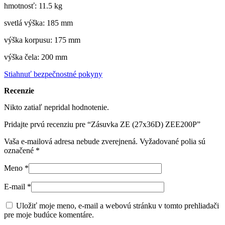
hmotnosť: 11.5 kg
svetlá výška: 185 mm
výška korpusu: 175 mm
výška čela: 200 mm
Stiahnuť bezpečnostné pokyny
Recenzie
Nikto zatiaľ nepridal hodnotenie.
Pridajte prvú recenziu pre “Zásuvka ZE (27x36D) ZEE200P”
Vaša e-mailová adresa nebude zverejnená.
Vyžadované polia sú
označené
*
Meno
*
E-mail
*
Uložiť moje meno, e-mail a webovú stránku v tomto prehliadači
pre moje budúce komentáre.