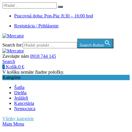
Pracovná doba: Pon-Pia: 8:30 – 16:00 hod
Registrácia / Prihlásenie
Search for:
Search Button
Zavolajte nám
0918 744 145
Search
0
Košík:
0
€
V košíku nemáte žiadne položky.
Kategórie
Šatňa
Dielňa
Jedáleň
Kancelária
Nemocnica
Všetky kategórie
Main Menu