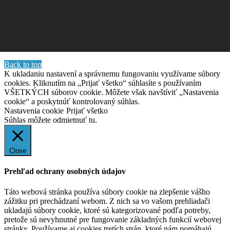
Back to top
K ukladaniu nastavení a správnemu fungovaniu využívame súbory
cookies. Kliknutím na „Prijať všetko“ súhlasíte s používaním
VŠETKÝCH súborov cookie. Môžete však navštíviť „Nastavenia
cookie“ a poskytnúť kontrolovaný súhlas.
Nastavenia cookie
Prijať všetko
Súhlas môžete odmietnuť
tu.
Close
Prehľad ochrany osobných údajov
Táto webová stránka používa súbory cookie na zlepšenie vášho
zážitku pri prechádzaní webom. Z nich sa vo vašom prehliadači
ukladajú súbory cookie, ktoré sú kategorizované podľa potreby,
pretože sú nevyhnutné pre fungovanie základných funkcií webovej
stránky. Používame aj cookies tretích strán, ktoré nám pomáhajú