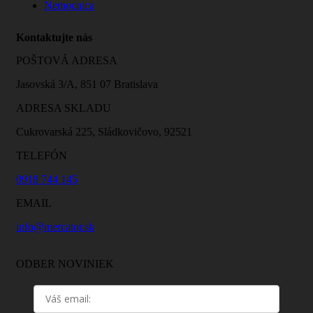
Nemocnica
Kontaktujte nás
POŠTOVÁ ADRESA
Jasovská 3/A, 851 07 Bratislava
ADRESA SKLADU
Cukrovarská 225, Sládkovičovo, 92521
TELEFÓN
0918 744 145
EMAIL
info@mercator.sk
ODBER NOVINIEK