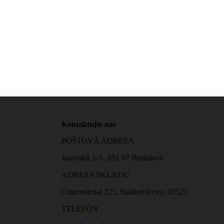
Kontaktujte nás
POŠTOVÁ ADRESA
Jasovská 3/A, 851 07 Bratislava
ADRESA SKLADU
Cukrovarská 225, Sládkovičovo, 92521
TELEFÓN