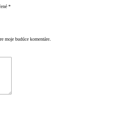
čené
*
pre moje budúce komentáre.