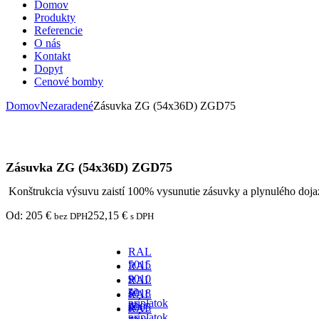
Domov
Produkty
Referencie
O nás
Kontakt
Dopyt
Cenové bomby
Domov
Nezaradené
Zásuvka ZG (54x36D) ZGD75
Zásuvka ZG (54x36D) ZGD75
Konštrukcia výsuvu zaistí 100% vysunutie zásuvky a plynulého dojaz
Od:
205
€
252,15
€
bez DPH
s DPH
RAL
5015
RAL
-
9010
RAL
za
-
5018
RAL
príplatok
za
-
9005
RAL
príplatok
za