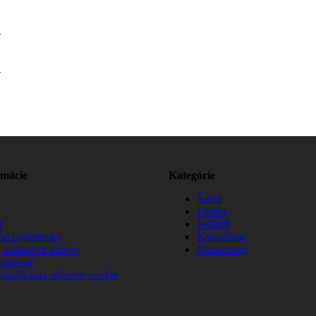
N
N
rmácie
Kategórie
Šatňa
Dielňa
t
Jedáleň
né podmienky
Kancelária
 osobných údajov
Nemocnica
kupovať
používania súborov cookie