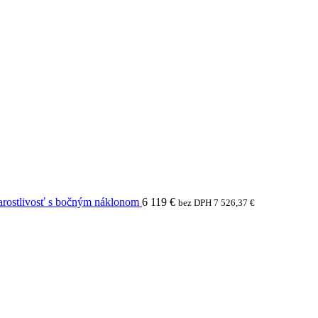
arostlivosť s bočným náklonom
6 119
€
bez DPH
7 526,37
€