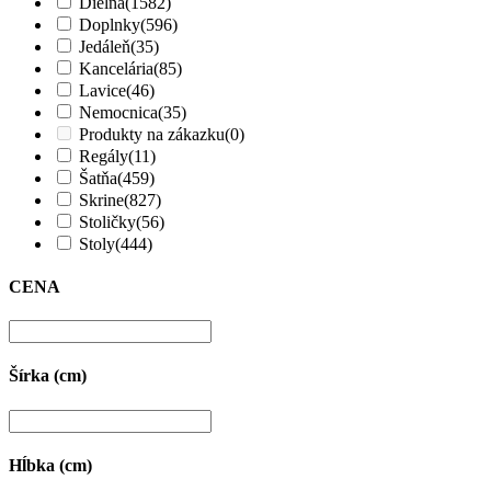
Dielňa
(1582)
Doplnky
(596)
Jedáleň
(35)
Kancelária
(85)
Lavice
(46)
Nemocnica
(35)
Produkty na zákazku
(0)
Regály
(11)
Šatňa
(459)
Skrine
(827)
Stoličky
(56)
Stoly
(444)
CENA
Šírka (cm)
Hĺbka (cm)