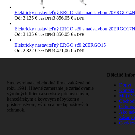
Elektricky nastaviteľný ERGO stôl s nadstavbou 20ERGO14
Od:
3 135
€
3 856,05
€
bez DPH
s DPH
Elektricky nastaviteľný ERGO stôl s nadstavbou 20ERGO17
Od:
3 135
€
3 856,05
€
bez DPH
s DPH
Elektricky nastaviteľný ERGO stôl 20ERGO15
Od:
2 822
€
3 471,06
€
bez DPH
s DPH
Dôležité Info
Sme výrobná a obchodná firma založená od
Dopyt
roku 1991. Hlavné zameranie je zariaďovanie
Kontakt
výrobných firiem a servisov priemyselným,
Môj úče
kancelárskym a kovovým nábytkom a
Obchod
príslušenstvom, výroba a predaj poštových
Ochrana
schránok.
Ako na
Zásady 
Cookies