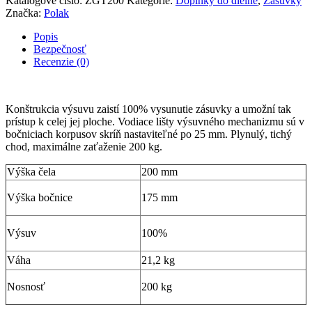
Katalógové číslo:
ZGT200
Kategórie:
Doplnky do dielne
,
Zásuvky
Značka:
Polak
Popis
Bezpečnosť
Recenzie (0)
Konštrukcia výsuvu zaistí 100% vysunutie zásuvky a umožní tak
prístup k celej jej ploche. Vodiace lišty výsuvného mechanizmu sú v
bočniciach korpusov skríň nastaviteľné po 25 mm. Plynulý, tichý
chod, maximálne zaťaženie 200 kg.
Výška čela
200 mm
Výška bočnice
175 mm
Výsuv
100%
Váha
21,2 kg
Nosnosť
200 kg