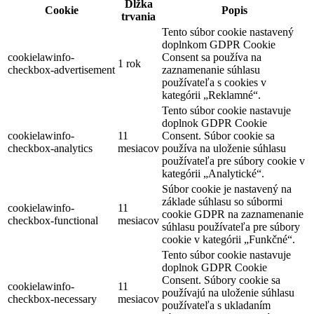
Dĺžka
Cookie
Popis
trvania
Tento súbor cookie nastavený
doplnkom GDPR Cookie
cookielawinfo-
Consent sa používa na
1 rok
checkbox-advertisement
zaznamenanie súhlasu
používateľa s cookies v
kategórii „Reklamné“.
Tento súbor cookie nastavuje
doplnok GDPR Cookie
cookielawinfo-
11
Consent. Súbor cookie sa
checkbox-analytics
mesiacov
používa na uloženie súhlasu
používateľa pre súbory cookie v
kategórii „Analytické“.
Súbor cookie je nastavený na
základe súhlasu so súbormi
cookielawinfo-
11
cookie GDPR na zaznamenanie
checkbox-functional
mesiacov
súhlasu používateľa pre súbory
cookie v kategórii „Funkčné“.
Tento súbor cookie nastavuje
doplnok GDPR Cookie
Consent. Súbory cookie sa
cookielawinfo-
11
používajú na uloženie súhlasu
checkbox-necessary
mesiacov
používateľa s ukladaním