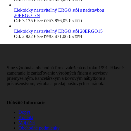
Elektricky nastaviteľný ERGO stôl s nadstavbou
20ERGO17N
Od:
3 135
€
3 856,05
€
bez DPH
s DPH
Elektricky nastaviteľný ERGO stôl 20ERGO15
Od:
2 822
€
3 471,06
€
bez DPH
s DPH
Sme výrobná a obchodná firma založená od roku 1991. Hlavné
zameranie je zariaďovanie výrobných firiem a servisov
priemyselným, kancelárskym a kovovým nábytkom a
príslušenstvom, výroba a predaj poštových schránok.
Dôležité Informácie
Dopyt
Kontakt
Môj účet
Obchodné podmienky