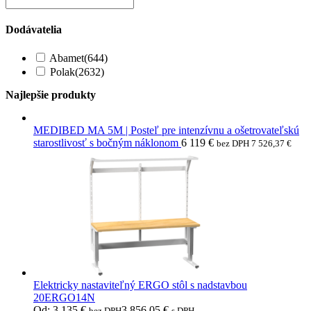
Dodávatelia
Abamet
(644)
Polak
(2632)
Najlepšie produkty
MEDIBED MA 5M | Posteľ pre intenzívnu a ošetrovateľskú
starostlivosť s bočným náklonom
6 119
€
bez DPH
7 526,37
€
Elektricky nastaviteľný ERGO stôl s nadstavbou
20ERGO14N
Od:
3 135
€
3 856,05
€
bez DPH
s DPH