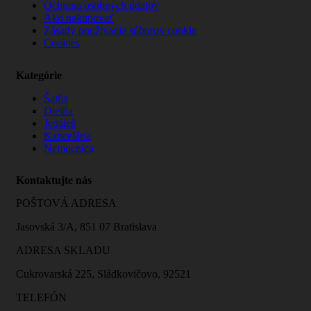
Ochrana osobných údajov
Ako nakupovať
Zásady používania súborov cookie
Cookies
Kategórie
Šatňa
Dielňa
Jedáleň
Kancelária
Nemocnica
Kontaktujte nás
POŠTOVÁ ADRESA
Jasovská 3/A, 851 07 Bratislava
ADRESA SKLADU
Cukrovarská 225, Sládkovičovo, 92521
TELEFÓN