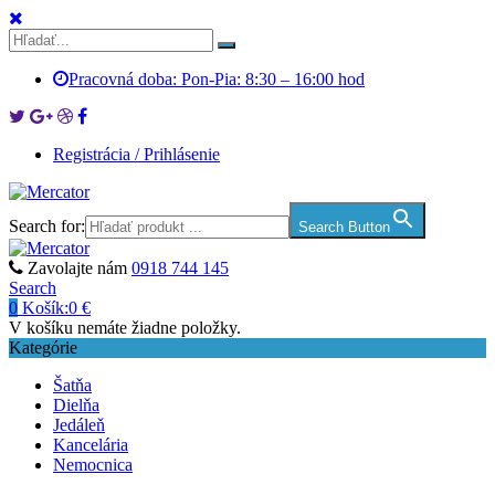
Pracovná doba: Pon-Pia: 8:30 – 16:00 hod
Registrácia / Prihlásenie
Search for:
Search Button
Zavolajte nám
0918 744 145
Search
0
Košík:
0
€
V košíku nemáte žiadne položky.
Kategórie
Šatňa
Dielňa
Jedáleň
Kancelária
Nemocnica