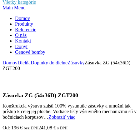
Všetky kategórie
Main Menu
Domov
Produkty
Referencie
O nás
Kontakt
Dopyt
Cenové bomby
Domov
Dielňa
Doplnky do dielne
Zásuvky
Zásuvka ZG (54x36D)
ZGT200
Zásuvka ZG (54x36D) ZGT200
Konštrukcia výsuvu zaistí 100% vysunutie zásuvky a umožní tak
prístup k celej jej ploche. Vodiace lišty výsuvného mechanizmu sú v
bočniciach korpusov…
Zobraziť viac
Od:
196
€
241,08
€
bez DPH
s DPH