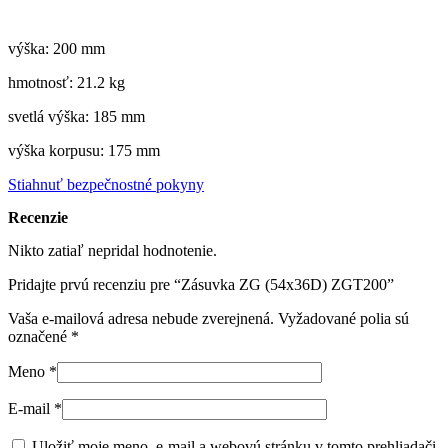
výška: 200 mm
hmotnosť: 21.2 kg
svetlá výška: 185 mm
výška korpusu: 175 mm
Stiahnuť bezpečnostné pokyny
Recenzie
Nikto zatiaľ nepridal hodnotenie.
Pridajte prvú recenziu pre “Zásuvka ZG (54x36D) ZGT200”
Vaša e-mailová adresa nebude zverejnená.
Vyžadované polia sú
označené
*
Meno
*
E-mail
*
Uložiť moje meno, e-mail a webovú stránku v tomto prehliadači