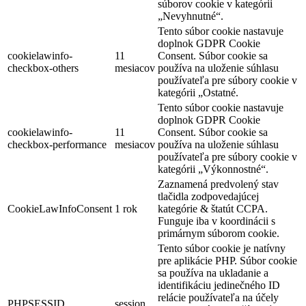
súborov cookie v kategórii
„Nevyhnutné“.
Tento súbor cookie nastavuje
doplnok GDPR Cookie
cookielawinfo-
11
Consent. Súbor cookie sa
checkbox-others
mesiacov
používa na uloženie súhlasu
používateľa pre súbory cookie v
kategórii „Ostatné.
Tento súbor cookie nastavuje
doplnok GDPR Cookie
cookielawinfo-
11
Consent. Súbor cookie sa
checkbox-performance
mesiacov
používa na uloženie súhlasu
používateľa pre súbory cookie v
kategórii „Výkonnostné“.
Zaznamená predvolený stav
tlačidla zodpovedajúcej
CookieLawInfoConsent
1 rok
kategórie & štatút CCPA.
Funguje iba v koordinácii s
primárnym súborom cookie.
Tento súbor cookie je natívny
pre aplikácie PHP. Súbor cookie
sa používa na ukladanie a
identifikáciu jedinečného ID
relácie používateľa na účely
PHPSESSID
session