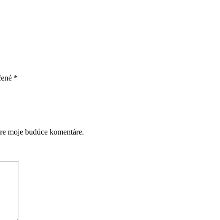
čené
*
pre moje budúce komentáre.