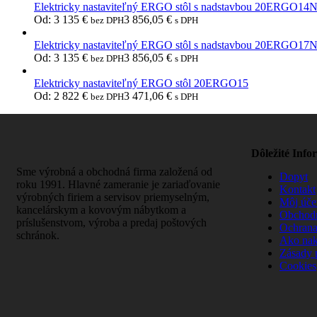
Elektricky nastaviteľný ERGO stôl s nadstavbou 20ERGO14
Od:
3 135
€
3 856,05
€
bez DPH
s DPH
Elektricky nastaviteľný ERGO stôl s nadstavbou 20ERGO17
Od:
3 135
€
3 856,05
€
bez DPH
s DPH
Elektricky nastaviteľný ERGO stôl 20ERGO15
Od:
2 822
€
3 471,06
€
bez DPH
s DPH
Dôležité Info
Sme výrobná a obchodná firma založená od
Dopyt
roku 1991. Hlavné zameranie je zariaďovanie
Kontakt
výrobných firiem a servisov priemyselným,
Môj úče
kancelárskym a kovovým nábytkom a
Obchod
príslušenstvom, výroba a predaj poštových
Ochrana
schránok.
Ako na
Zásady 
Cookies