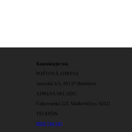
Kontaktujte nás
POŠTOVÁ ADRESA
Jasovská 3/A, 851 07 Bratislava
ADRESA SKLADU
Cukrovarská 225, Sládkovičovo, 92521
TELEFÓN
0918 744 145