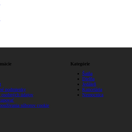
N
N
rmácie
Kategórie
Šatňa
Dielňa
t
Jedáleň
né podmienky
Kancelária
 osobných údajov
Nemocnica
kupovať
používania súborov cookie