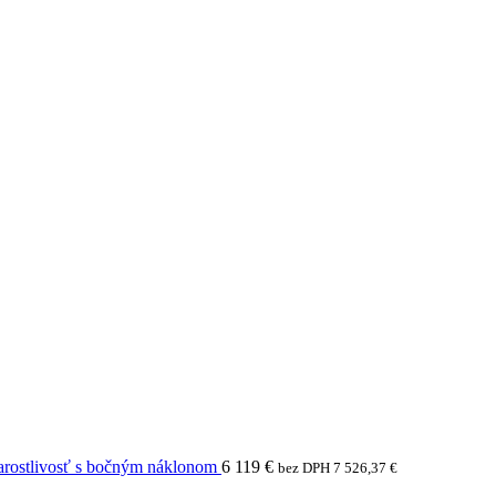
arostlivosť s bočným náklonom
6 119
€
bez DPH
7 526,37
€