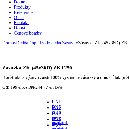
Domov
Produkty
Referencie
O nás
Kontakt
Dopyt
Cenové bomby
Domov
Dielňa
Doplnky do dielne
Zásuvky
Zásuvka ZK (45x36D) ZK
Zásuvka ZK (45x36D) ZKT250
Konštrukcia výsuvu zaistí 100% vysunutie zásuvky a umožní tak prís
Od:
199
€
244,77
€
bez DPH
s DPH
RAL
5015
RAL
-
9010
RAL
za
-
5018
RAL
príplatok
za
-
9005
RAL
príplatok
za