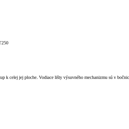
T250
tup k celej jej ploche. Vodiace lišty výsuvného mechanizmu sú v bočn