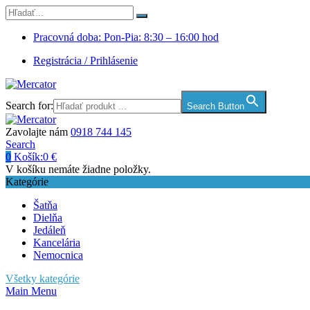
Pracovná doba: Pon-Pia: 8:30 – 16:00 hod
Registrácia / Prihlásenie
Search for:
Search Button
Zavolajte nám
0918 744 145
Search
0
Košík:
0
€
V košíku nemáte žiadne položky.
Kategórie
Šatňa
Dielňa
Jedáleň
Kancelária
Nemocnica
Všetky kategórie
Main Menu