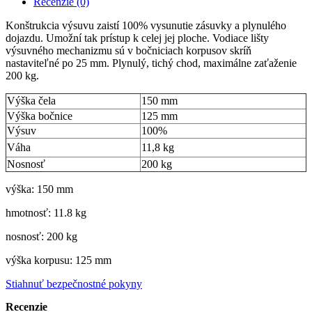
Recenzie (0)
Konštrukcia výsuvu zaistí 100% vysunutie zásuvky a plynulého
dojazdu. Umožní tak prístup k celej jej ploche. Vodiace lišty
výsuvného mechanizmu sú v bočniciach korpusov skríň
nastaviteľné po 25 mm. Plynulý, tichý chod, maximálne zaťaženie
200 kg.
Výška čela
150 mm
Výška bočnice
125 mm
Výsuv
100%
Váha
11,8 kg
Nosnosť
200 kg
výška: 150 mm
hmotnosť: 11.8 kg
nosnosť: 200 kg
výška korpusu: 125 mm
Stiahnuť bezpečnostné pokyny
Recenzie