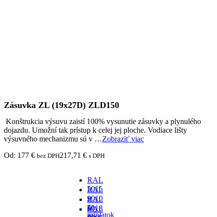
Zásuvka ZL (19x27D) ZLD150
Konštrukcia výsuvu zaistí 100% vysunutie zásuvky a plynulého
dojazdu. Umožní tak prístup k celej jej ploche. Vodiace lišty
výsuvného mechanizmu sú v …
Zobraziť viac
Od:
177
€
217,71
€
bez DPH
s DPH
RAL
5015
RAL
-
9010
RAL
za
-
5018
RAL
príplatok
za
-