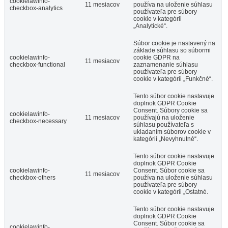
cookielawinfo-
11 mesiacov
používa na uloženie súhlasu
checkbox-analytics
používateľa pre súbory
cookie v kategórii
„Analytické“.
Súbor cookie je nastavený na
základe súhlasu so súbormi
cookielawinfo-
cookie GDPR na
11 mesiacov
checkbox-functional
zaznamenanie súhlasu
používateľa pre súbory
cookie v kategórii „Funkčné“.
Tento súbor cookie nastavuje
doplnok GDPR Cookie
Consent. Súbory cookie sa
cookielawinfo-
11 mesiacov
používajú na uloženie
checkbox-necessary
súhlasu používateľa s
ukladaním súborov cookie v
kategórii „Nevyhnutné“.
Tento súbor cookie nastavuje
doplnok GDPR Cookie
cookielawinfo-
Consent. Súbor cookie sa
11 mesiacov
checkbox-others
používa na uloženie súhlasu
používateľa pre súbory
cookie v kategórii „Ostatné.
Tento súbor cookie nastavuje
doplnok GDPR Cookie
Consent. Súbor cookie sa
cookielawinfo-