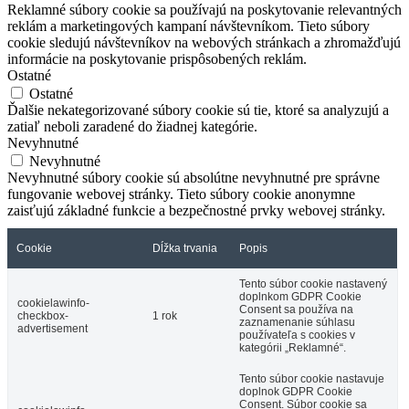
Reklamné súbory cookie sa používajú na poskytovanie relevantných
reklám a marketingových kampaní návštevníkom. Tieto súbory
cookie sledujú návštevníkov na webových stránkach a zhromažďujú
informácie na poskytovanie prispôsobených reklám.
Ostatné
Ostatné
Ďalšie nekategorizované súbory cookie sú tie, ktoré sa analyzujú a
zatiaľ neboli zaradené do žiadnej kategórie.
Nevyhnutné
Nevyhnutné
Nevyhnutné súbory cookie sú absolútne nevyhnutné pre správne
fungovanie webovej stránky. Tieto súbory cookie anonymne
zaisťujú základné funkcie a bezpečnostné prvky webovej stránky.
Cookie
Dĺžka trvania
Popis
Tento súbor cookie nastavený
doplnkom GDPR Cookie
cookielawinfo-
Consent sa používa na
checkbox-
1 rok
zaznamenanie súhlasu
advertisement
používateľa s cookies v
kategórii „Reklamné“.
Tento súbor cookie nastavuje
doplnok GDPR Cookie
Consent. Súbor cookie sa