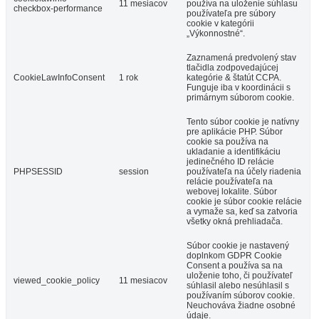
11 mesiacov
používa na uloženie súhlasu
checkbox-performance
používateľa pre súbory
cookie v kategórii
„Výkonnostné“.
Zaznamená predvolený stav
tlačidla zodpovedajúcej
CookieLawInfoConsent
1 rok
kategórie & štatút CCPA.
Funguje iba v koordinácii s
primárnym súborom cookie.
Tento súbor cookie je natívny
pre aplikácie PHP. Súbor
cookie sa používa na
ukladanie a identifikáciu
jedinečného ID relácie
PHPSESSID
session
používateľa na účely riadenia
relácie používateľa na
webovej lokalite. Súbor
cookie je súbor cookie relácie
a vymaže sa, keď sa zatvoria
všetky okná prehliadača.
Súbor cookie je nastavený
doplnkom GDPR Cookie
Consent a používa sa na
uloženie toho, či používateľ
viewed_cookie_policy
11 mesiacov
súhlasil alebo nesúhlasil s
používaním súborov cookie.
Neuchováva žiadne osobné
údaje.