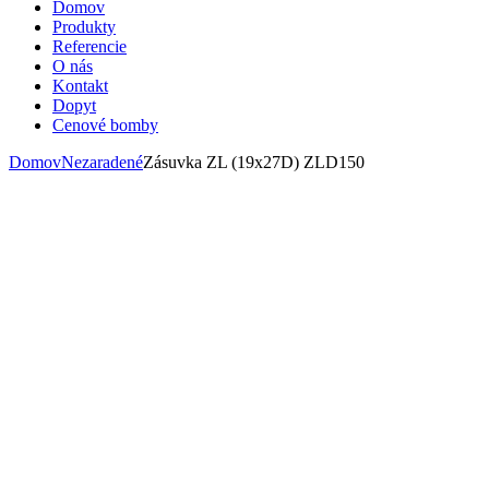
Domov
Produkty
Referencie
O nás
Kontakt
Dopyt
Cenové bomby
Domov
Nezaradené
Zásuvka ZL (19x27D) ZLD150