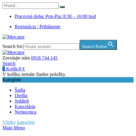
Pracovná doba: Pon-Pia: 8:30 – 16:00 hod
Registrácia / Prihlásenie
Search for:
Search Button
Zavolajte nám
0918 744 145
Search
0
Košík:
0
€
V košíku nemáte žiadne položky.
Kategórie
Šatňa
Dielňa
Jedáleň
Kancelária
Nemocnica
Všetky kategórie
Main Menu