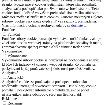
pretože sú nevyhnutné pre fungovanie základných funkcií webovej
stránky. Používame aj cookies tretích strán, ktoré nám pomáhajú
analyzovať a pochopiť, ako používate túto webovú stránku. Tieto
cookies budú uložené vo vašom prehliadači iba s vaším súhlasom.
Máte tiež možnosť zrušiť tieto cookies. Zrušenie niektorých z týchto
súborov cookie však môže ovplyvniť váš zážitok z prehliadania.
Viac informácií o ochrane osobných údajov sa
dočítate tu
Funkčné
Funkčné
Funkčné súbory cookie pomáhajú vykonávať určité funkcie, ako je
zdieľanie obsahu webovej stránky na platformách sociálnych médií,
zhromažďovanie spätnej väzby a ďalšie funkcie tretích strán.
Výkonnostné
Výkonnostné
Výkonnostné súbory cookie sa používajú na pochopenie a analýzu
kľúčových indexov výkonnosti webovej stránky, čo pomáha pri
poskytovaní lepšej používateľskej skúsenosti pre návštevníkov.
Analytické
Analytické
Analytické cookies sa používajú na pochopenie toho, ako
návštevníci interagujú s webovou stránkou. Tieto súbory cookie
pomáhajú poskytovať informácie o metrikách, ako je počet
návštevníkov, miera odchodov, zdroj návštevnosti atď.
Reklamné
Reklamné