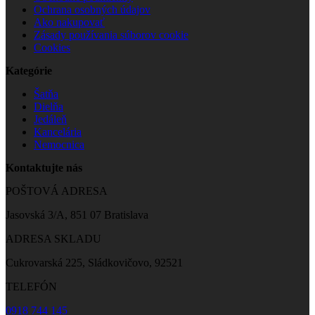
Ochrana osobných údajov
Ako nakupovať
Zásady používania súborov cookie
Cookies
Kategórie
Šatňa
Dielňa
Jedáleň
Kancelária
Nemocnica
Kontaktujte nás
POŠTOVÁ ADRESA
Jasovská 3/A, 851 07 Bratislava
ADRESA SKLADU
Cukrovarská 225, Sládkovičovo, 92521
TELEFÓN
0918 744 145