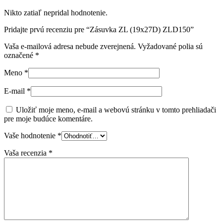
Nikto zatiaľ nepridal hodnotenie.
Pridajte prvú recenziu pre “Zásuvka ZL (19x27D) ZLD150”
Vaša e-mailová adresa nebude zverejnená.
Vyžadované polia sú
označené
*
Meno
*
E-mail
*
Uložiť moje meno, e-mail a webovú stránku v tomto prehliadači
pre moje budúce komentáre.
Vaše hodnotenie
*
Vaša recenzia
*