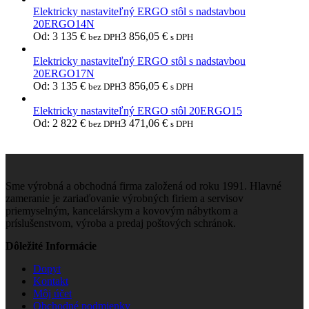
Elektricky nastaviteľný ERGO stôl s nadstavbou
20ERGO14N
Od:
3 135
€
3 856,05
€
bez DPH
s DPH
Elektricky nastaviteľný ERGO stôl s nadstavbou
20ERGO17N
Od:
3 135
€
3 856,05
€
bez DPH
s DPH
Elektricky nastaviteľný ERGO stôl 20ERGO15
Od:
2 822
€
3 471,06
€
bez DPH
s DPH
Sme výrobná a obchodná firma založená od roku 1991. Hlavné
zameranie je zariaďovanie výrobných firiem a servisov
priemyselným, kancelárskym a kovovým nábytkom a
príslušenstvom, výroba a predaj poštových schránok.
Dôležité Informácie
Dopyt
Kontakt
Môj účet
Obchodné podmienky