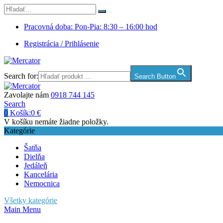
Pracovná doba: Pon-Pia: 8:30 – 16:00 hod
Registrácia / Prihlásenie
Search for:
Search Button
Zavolajte nám
0918 744 145
Search
0
Košík:
0
€
V košíku nemáte žiadne položky.
Kategórie
Šatňa
Dielňa
Jedáleň
Kancelária
Nemocnica
Všetky kategórie
Main Menu