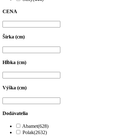
CENA
Šírka (cm)
Hĺbka (cm)
Výška (cm)
Dodávatelia
Abamet
(628)
Polak
(2632)