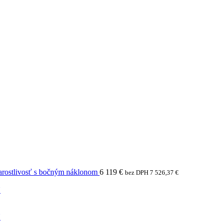
arostlivosť s bočným náklonom
6 119
€
bez DPH
7 526,37
€
N
N