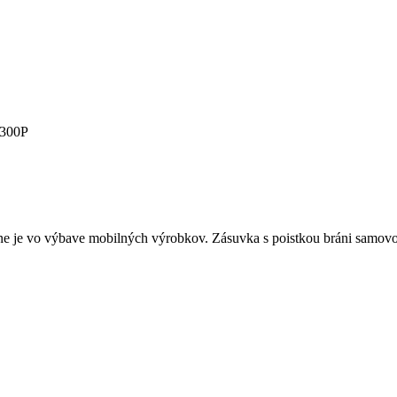
T300P
ne je vo výbave mobilných výrobkov. Zásuvka s poistkou bráni samo