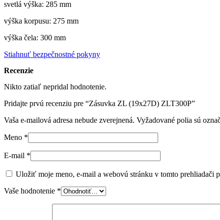
svetlá výška: 285 mm
výška korpusu: 275 mm
výška čela: 300 mm
Stiahnuť bezpečnostné pokyny
Recenzie
Nikto zatiaľ nepridal hodnotenie.
Pridajte prvú recenziu pre “Zásuvka ZL (19x27D) ZLT300P”
Vaša e-mailová adresa nebude zverejnená.
Vyžadované polia sú ozna
Meno
*
E-mail
*
Uložiť moje meno, e-mail a webovú stránku v tomto prehliadači 
Vaše hodnotenie
*