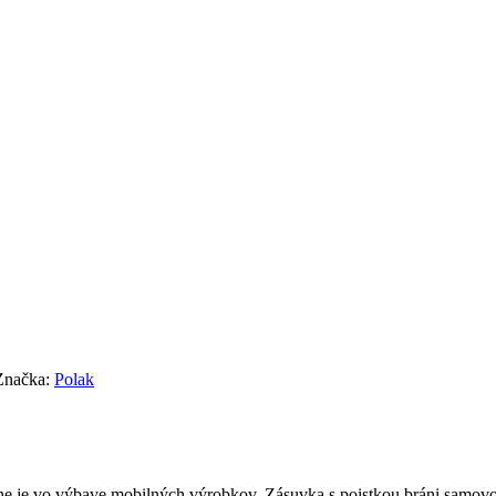
Značka:
Polak
ne je vo výbave mobilných výrobkov. Zásuvka s poistkou bráni samov