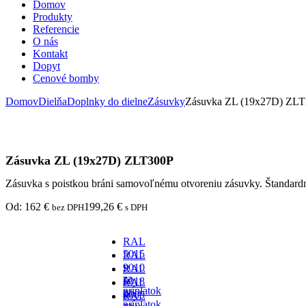
Domov
Produkty
Referencie
O nás
Kontakt
Dopyt
Cenové bomby
Domov
Dielňa
Doplnky do dielne
Zásuvky
Zásuvka ZL (19x27D) ZL
Zásuvka ZL (19x27D) ZLT300P
Zásuvka s poistkou bráni samovoľnému otvoreniu zásuvky. Štandard
Od:
162
€
199,26
€
bez DPH
s DPH
RAL
5015
RAL
-
9010
RAL
za
-
5018
RAL
príplatok
za
-
9005
RAL
príplatok
za