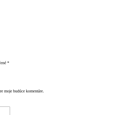
čené
*
pre moje budúce komentáre.