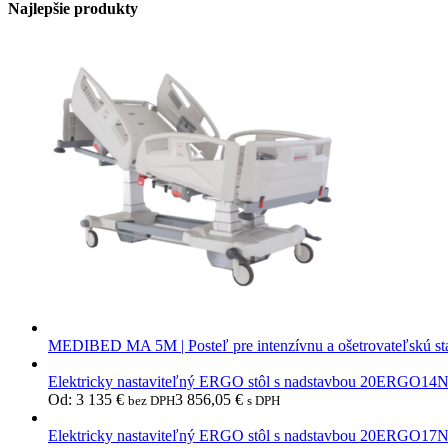
Najlepšie produkty
MEDIBED MA 5M | Posteľ pre intenzívnu a ošetrovateľskú st
Elektricky nastaviteľný ERGO stôl s nadstavbou 20ERGO14
Od:
3 135
€
3 856,05
€
bez DPH
s DPH
Elektricky nastaviteľný ERGO stôl s nadstavbou 20ERGO17