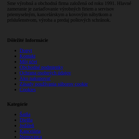
Sme výrobná a obchodná firma založená od roku 1991. Hlavné
zameranie je zariaďovanie výrobných firiem a servisov
priemyselným, kancelárskym a kovovým nábytkom a
príslušenstvom, výroba a predaj poštových schránok.
Dôležité Informácie
Dopyt
Kontakt
Môj účet
Obchodné podmienky
Ochrana osobných údajov
Ako nakupovať
Zásady používania súborov cookie
Cookies
Kategórie
Šatňa
Dielňa
Jedáleň
Kancelária
Nemocnica