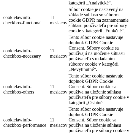
kategórii „Analytické“.
Súbor cookie je nastavený na
základe súhlasu so súbormi
cookielawinfo-
11
cookie GDPR na zaznamenanie
checkbox-functional
mesiacov
súhlasu používateľa pre súbory
cookie v kategórii „Funkčné“.
Tento súbor cookie nastavuje
doplnok GDPR Cookie
Consent. Súbory cookie sa
cookielawinfo-
11
používajú na uloženie súhlasu
checkbox-necessary
mesiacov
používateľa s ukladaním
súborov cookie v kategórii
„Nevyhnutné“.
Tento súbor cookie nastavuje
doplnok GDPR Cookie
cookielawinfo-
11
Consent. Súbor cookie sa
checkbox-others
mesiacov
používa na uloženie súhlasu
používateľa pre súbory cookie v
kategórii „Ostatné.
Tento súbor cookie nastavuje
doplnok GDPR Cookie
cookielawinfo-
11
Consent. Súbor cookie sa
checkbox-performance
mesiacov
používa na uloženie súhlasu
používateľa pre súbory cookie v