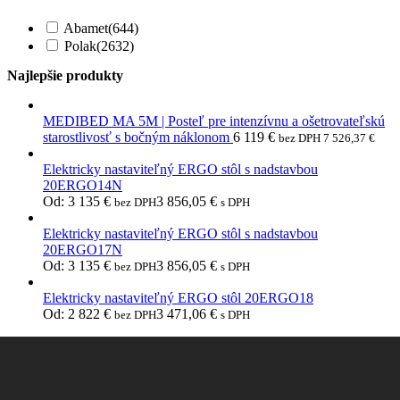
Abamet
(644)
Polak
(2632)
Najlepšie produkty
MEDIBED MA 5M | Posteľ pre intenzívnu a ošetrovateľskú
starostlivosť s bočným náklonom
6 119
€
bez DPH
7 526,37
€
Elektricky nastaviteľný ERGO stôl s nadstavbou
20ERGO14N
Od:
3 135
€
3 856,05
€
bez DPH
s DPH
Elektricky nastaviteľný ERGO stôl s nadstavbou
20ERGO17N
Od:
3 135
€
3 856,05
€
bez DPH
s DPH
Elektricky nastaviteľný ERGO stôl 20ERGO18
Od:
2 822
€
3 471,06
€
bez DPH
s DPH