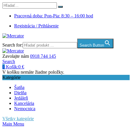
Pracovná doba: Pon-Pia: 8:30 – 16:00 hod
Registrácia / Prihlásenie
Search for:
Search Button
Zavolajte nám
0918 744 145
Search
0
Košík:
0
€
V košíku nemáte žiadne položky.
Kategórie
Šatňa
Dielňa
Jedáleň
Kancelária
Nemocnica
Všetky kategórie
Main Menu