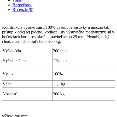
Popis
Bezpečnosť
Recenzie (0)
Konštrukcia výsuvu zaistí 100% vysunutie zásuvky a umožní tak
prístup k celej jej ploche. Vodiace lišty výsuvného mechanizmu sú v
bočniciach korpusov skríň nastaviteľné po 25 mm. Plynulý, tichý
chod, maximálne zaťaženie 200 kg.
Výška čela
200 mm
Výška bočnice
175 mm
Výsuv
100%
Váha
11,1 kg
Nosnosť
200 kg
výška: 200 mm