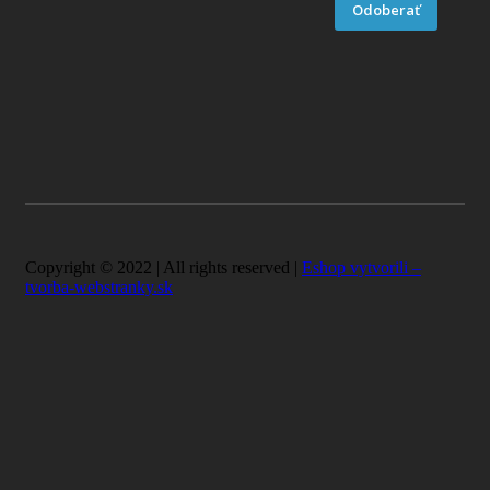
Odoberať
Copyright © 2022 | All rights reserved |
Eshop vytvorili –
tvorba-webstranky.sk