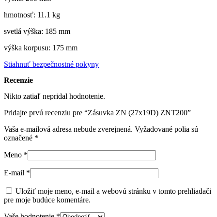
hmotnosť: 11.1 kg
svetlá výška: 185 mm
výška korpusu: 175 mm
Stiahnuť bezpečnostné pokyny
Recenzie
Nikto zatiaľ nepridal hodnotenie.
Pridajte prvú recenziu pre “Zásuvka ZN (27x19D) ZNT200”
Vaša e-mailová adresa nebude zverejnená.
Vyžadované polia sú
označené
*
Meno
*
E-mail
*
Uložiť moje meno, e-mail a webovú stránku v tomto prehliadači
pre moje budúce komentáre.
Vaše hodnotenie
*