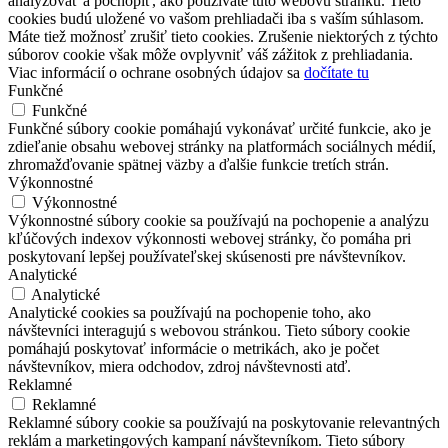
analyzovať a pochopiť, ako používate túto webovú stránku. Tieto
cookies budú uložené vo vašom prehliadači iba s vaším súhlasom.
Máte tiež možnosť zrušiť tieto cookies. Zrušenie niektorých z týchto
súborov cookie však môže ovplyvniť váš zážitok z prehliadania.
Viac informácií o ochrane osobných údajov sa
dočítate tu
Funkčné
Funkčné
Funkčné súbory cookie pomáhajú vykonávať určité funkcie, ako je
zdieľanie obsahu webovej stránky na platformách sociálnych médií,
zhromažďovanie spätnej väzby a ďalšie funkcie tretích strán.
Výkonnostné
Výkonnostné
Výkonnostné súbory cookie sa používajú na pochopenie a analýzu
kľúčových indexov výkonnosti webovej stránky, čo pomáha pri
poskytovaní lepšej používateľskej skúsenosti pre návštevníkov.
Analytické
Analytické
Analytické cookies sa používajú na pochopenie toho, ako
návštevníci interagujú s webovou stránkou. Tieto súbory cookie
pomáhajú poskytovať informácie o metrikách, ako je počet
návštevníkov, miera odchodov, zdroj návštevnosti atď.
Reklamné
Reklamné
Reklamné súbory cookie sa používajú na poskytovanie relevantných
reklám a marketingových kampaní návštevníkom. Tieto súbory