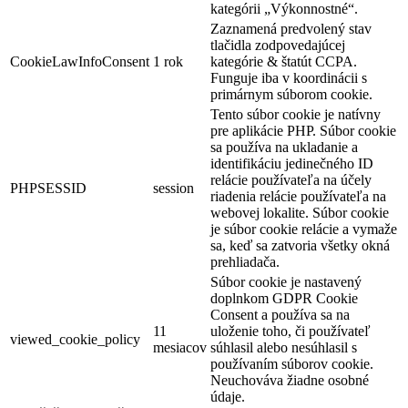
kategórii „Výkonnostné“.
Zaznamená predvolený stav
tlačidla zodpovedajúcej
CookieLawInfoConsent
1 rok
kategórie & štatút CCPA.
Funguje iba v koordinácii s
primárnym súborom cookie.
Tento súbor cookie je natívny
pre aplikácie PHP. Súbor cookie
sa používa na ukladanie a
identifikáciu jedinečného ID
relácie používateľa na účely
PHPSESSID
session
riadenia relácie používateľa na
webovej lokalite. Súbor cookie
je súbor cookie relácie a vymaže
sa, keď sa zatvoria všetky okná
prehliadača.
Súbor cookie je nastavený
doplnkom GDPR Cookie
Consent a používa sa na
11
uloženie toho, či používateľ
viewed_cookie_policy
mesiacov
súhlasil alebo nesúhlasil s
používaním súborov cookie.
Neuchováva žiadne osobné
údaje.