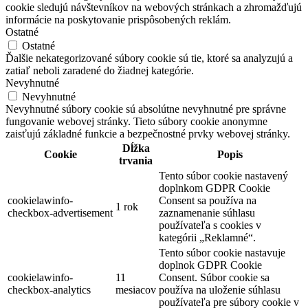
cookie sledujú návštevníkov na webových stránkach a zhromažďujú
informácie na poskytovanie prispôsobených reklám.
Ostatné
Ostatné
Ďalšie nekategorizované súbory cookie sú tie, ktoré sa analyzujú a
zatiaľ neboli zaradené do žiadnej kategórie.
Nevyhnutné
Nevyhnutné
Nevyhnutné súbory cookie sú absolútne nevyhnutné pre správne
fungovanie webovej stránky. Tieto súbory cookie anonymne
zaisťujú základné funkcie a bezpečnostné prvky webovej stránky.
Dĺžka
Cookie
Popis
trvania
Tento súbor cookie nastavený
doplnkom GDPR Cookie
cookielawinfo-
Consent sa používa na
1 rok
checkbox-advertisement
zaznamenanie súhlasu
používateľa s cookies v
kategórii „Reklamné“.
Tento súbor cookie nastavuje
doplnok GDPR Cookie
cookielawinfo-
11
Consent. Súbor cookie sa
checkbox-analytics
mesiacov
používa na uloženie súhlasu
používateľa pre súbory cookie v