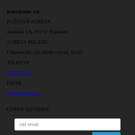
Kontaktujte nás
POŠTOVÁ ADRESA
Jasovská 3/A, 851 07 Bratislava
ADRESA SKLADU
Cukrovarská 225, Sládkovičovo, 92521
TELEFÓN
0918 744 145
EMAIL
info@mercator.sk
ODBER NOVINIEK