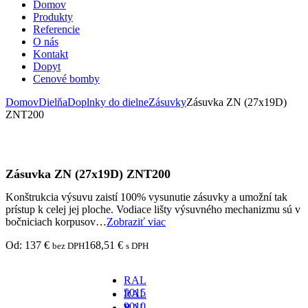
Domov
Produkty
Referencie
O nás
Kontakt
Dopyt
Cenové bomby
Domov
Dielňa
Doplnky do dielne
Zásuvky
Zásuvka ZN (27x19D)
ZNT200
Zásuvka ZN (27x19D) ZNT200
Konštrukcia výsuvu zaistí 100% vysunutie zásuvky a umožní tak
prístup k celej jej ploche. Vodiace lišty výsuvného mechanizmu sú v
bočniciach korpusov…
Zobraziť viac
Od:
137
€
168,51
€
bez DPH
s DPH
RAL
5015
RAL
-
9010
RAL