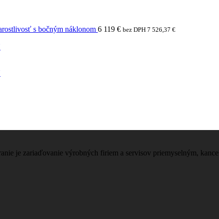
arostlivosť s bočným náklonom
6 119
€
bez DPH
7 526,37
€
N
N
nie je zariaďovanie výrobných firiem a servisov priemyselným, kanc