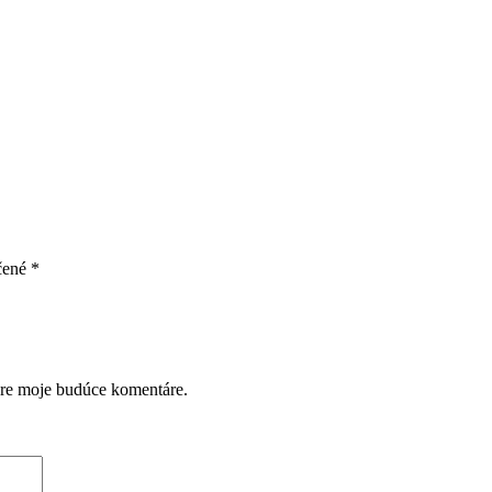
čené
*
pre moje budúce komentáre.