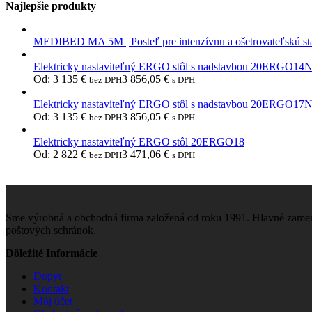
Najlepšie produkty
MEDIBED MA 5M | Posteľ pre intenzívnu a ošetrovateľskú st
Elektricky nastaviteľný ERGO stôl s nadstavbou 20ERGO14
Od:
3 135
€
3 856,05
€
bez DPH
s DPH
Elektricky nastaviteľný ERGO stôl s nadstavbou 20ERGO17
Od:
3 135
€
3 856,05
€
bez DPH
s DPH
Elektricky nastaviteľný ERGO stôl 20ERGO18
Od:
2 822
€
3 471,06
€
bez DPH
s DPH
Sme výrobná a obchodná firma založená od roku 1991. Hlavné zamera
poštových schránok.
Dôležité Informácie
Dopyt
Kontakt
Môj účet