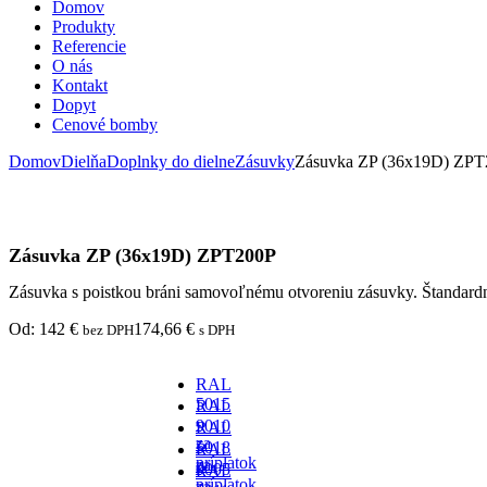
Domov
Produkty
Referencie
O nás
Kontakt
Dopyt
Cenové bomby
Domov
Dielňa
Doplnky do dielne
Zásuvky
Zásuvka ZP (36x19D) ZP
Zásuvka ZP (36x19D) ZPT200P
Zásuvka s poistkou bráni samovoľnému otvoreniu zásuvky. Štandard
Od:
142
€
174,66
€
bez DPH
s DPH
RAL
5015
RAL
-
9010
RAL
za
-
5018
RAL
príplatok
za
-
9005
RAL
príplatok
za