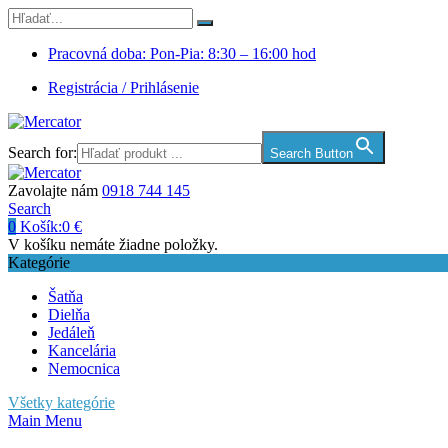
Pracovná doba: Pon-Pia: 8:30 – 16:00 hod
Registrácia / Prihlásenie
Search for:
Search Button
Zavolajte nám
0918 744 145
Search
0
Košík:
0
€
V košíku nemáte žiadne položky.
Kategórie
Šatňa
Dielňa
Jedáleň
Kancelária
Nemocnica
Všetky kategórie
Main Menu