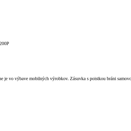
T200P
ne je vo výbave mobilných výrobkov. Zásuvka s poistkou bráni samo