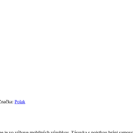
Značka:
Polak
ne je vo výbave mobilných výrobkov. Zásuvka s poistkou bráni samov