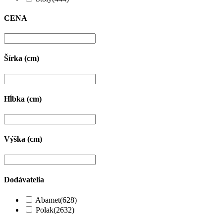
CENA
Šírka (cm)
Hĺbka (cm)
Výška (cm)
Dodávatelia
Abamet
(628)
Polak
(2632)