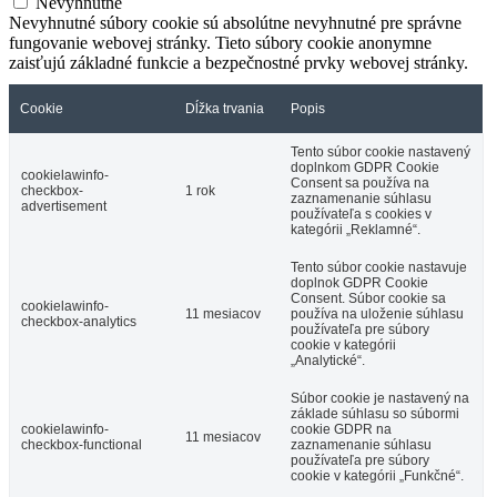
Nevyhnutné
Nevyhnutné súbory cookie sú absolútne nevyhnutné pre správne
fungovanie webovej stránky. Tieto súbory cookie anonymne
zaisťujú základné funkcie a bezpečnostné prvky webovej stránky.
Cookie
Dĺžka trvania
Popis
Tento súbor cookie nastavený
doplnkom GDPR Cookie
cookielawinfo-
Consent sa používa na
checkbox-
1 rok
zaznamenanie súhlasu
advertisement
používateľa s cookies v
kategórii „Reklamné“.
Tento súbor cookie nastavuje
doplnok GDPR Cookie
Consent. Súbor cookie sa
cookielawinfo-
11 mesiacov
používa na uloženie súhlasu
checkbox-analytics
používateľa pre súbory
cookie v kategórii
„Analytické“.
Súbor cookie je nastavený na
základe súhlasu so súbormi
cookielawinfo-
cookie GDPR na
11 mesiacov
checkbox-functional
zaznamenanie súhlasu
používateľa pre súbory
cookie v kategórii „Funkčné“.