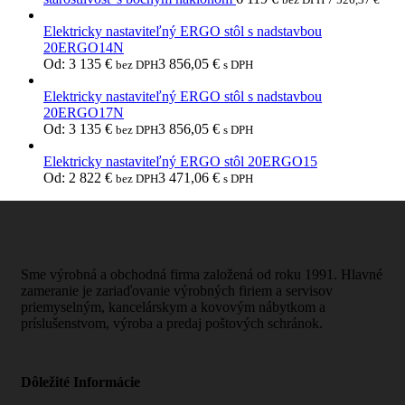
Elektricky nastaviteľný ERGO stôl s nadstavbou
20ERGO14N
Od:
3 135
€
3 856,05
€
bez DPH
s DPH
Elektricky nastaviteľný ERGO stôl s nadstavbou
20ERGO17N
Od:
3 135
€
3 856,05
€
bez DPH
s DPH
Elektricky nastaviteľný ERGO stôl 20ERGO15
Od:
2 822
€
3 471,06
€
bez DPH
s DPH
Sme výrobná a obchodná firma založená od roku 1991. Hlavné
zameranie je zariaďovanie výrobných firiem a servisov
priemyselným, kancelárskym a kovovým nábytkom a
príslušenstvom, výroba a predaj poštových schránok.
Dôležité Informácie