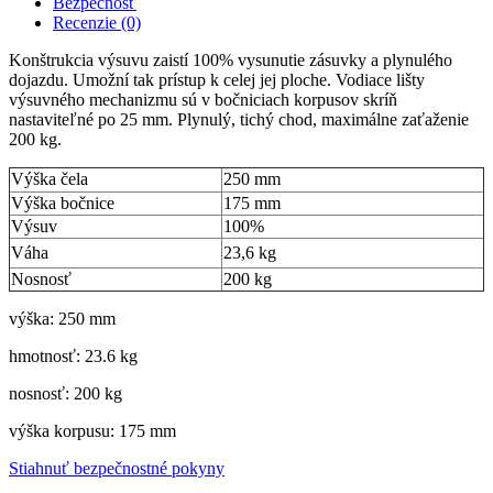
Bezpečnosť
Recenzie (0)
Konštrukcia výsuvu zaistí 100% vysunutie zásuvky a plynulého
dojazdu. Umožní tak prístup k celej jej ploche. Vodiace lišty
výsuvného mechanizmu sú v bočniciach korpusov skríň
nastaviteľné po 25 mm. Plynulý, tichý chod, maximálne zaťaženie
200 kg.
Výška čela
250 mm
Výška bočnice
175 mm
Výsuv
100%
Váha
23,6 kg
Nosnosť
200 kg
výška: 250 mm
hmotnosť: 23.6 kg
nosnosť: 200 kg
výška korpusu: 175 mm
Stiahnuť bezpečnostné pokyny