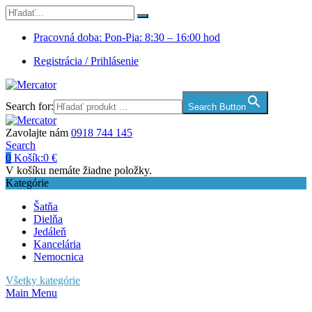
Pracovná doba: Pon-Pia: 8:30 – 16:00 hod
Registrácia / Prihlásenie
Search for:
Search Button
Zavolajte nám
0918 744 145
Search
0
Košík:
0
€
V košíku nemáte žiadne položky.
Kategórie
Šatňa
Dielňa
Jedáleň
Kancelária
Nemocnica
Všetky kategórie
Main Menu