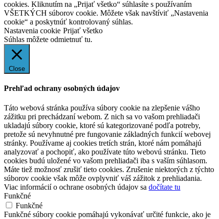
cookies. Kliknutím na „Prijať všetko“ súhlasíte s používaním
VŠETKÝCH súborov cookie. Môžete však navštíviť „Nastavenia
cookie“ a poskytnúť kontrolovaný súhlas.
Nastavenia cookie
Prijať všetko
Súhlas môžete odmietnuť
tu.
Close
Prehľad ochrany osobných údajov
Táto webová stránka používa súbory cookie na zlepšenie vášho
zážitku pri prechádzaní webom. Z nich sa vo vašom prehliadači
ukladajú súbory cookie, ktoré sú kategorizované podľa potreby,
pretože sú nevyhnutné pre fungovanie základných funkcií webovej
stránky. Používame aj cookies tretích strán, ktoré nám pomáhajú
analyzovať a pochopiť, ako používate túto webovú stránku. Tieto
cookies budú uložené vo vašom prehliadači iba s vaším súhlasom.
Máte tiež možnosť zrušiť tieto cookies. Zrušenie niektorých z týchto
súborov cookie však môže ovplyvniť váš zážitok z prehliadania.
Viac informácií o ochrane osobných údajov sa
dočítate tu
Funkčné
Funkčné
Funkčné súbory cookie pomáhajú vykonávať určité funkcie, ako je