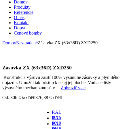
Domov
Produkty
Referencie
O nás
Kontakt
Dopyt
Cenové bomby
Domov
Nezaradené
Zásuvka ZX (63x36D) ZXD250
Zásuvka ZX (63x36D) ZXD250
Konštrukcia výsuvu zaistí 100% vysunutie zásuvky a plynulého
dojazdu. Umožní tak prístup k celej jej ploche. Vodiace lišty
výsuvného mechanizmu sú v …
Zobraziť viac
Od:
306
€
376,38
€
bez DPH
s DPH
RAL
5015
RAL
-
9010
RAL
za
-
5018