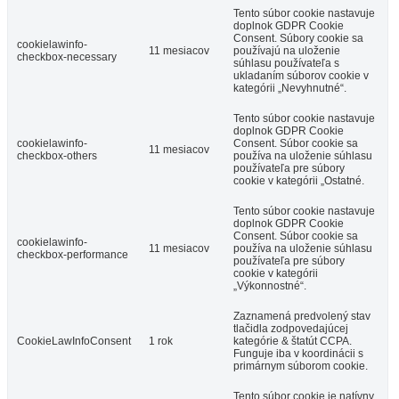
Tento súbor cookie nastavuje
doplnok GDPR Cookie
Consent. Súbory cookie sa
cookielawinfo-
11 mesiacov
používajú na uloženie
checkbox-necessary
súhlasu používateľa s
ukladaním súborov cookie v
kategórii „Nevyhnutné“.
Tento súbor cookie nastavuje
doplnok GDPR Cookie
cookielawinfo-
Consent. Súbor cookie sa
11 mesiacov
checkbox-others
používa na uloženie súhlasu
používateľa pre súbory
cookie v kategórii „Ostatné.
Tento súbor cookie nastavuje
doplnok GDPR Cookie
Consent. Súbor cookie sa
cookielawinfo-
11 mesiacov
používa na uloženie súhlasu
checkbox-performance
používateľa pre súbory
cookie v kategórii
„Výkonnostné“.
Zaznamená predvolený stav
tlačidla zodpovedajúcej
CookieLawInfoConsent
1 rok
kategórie & štatút CCPA.
Funguje iba v koordinácii s
primárnym súborom cookie.
Tento súbor cookie je natívny