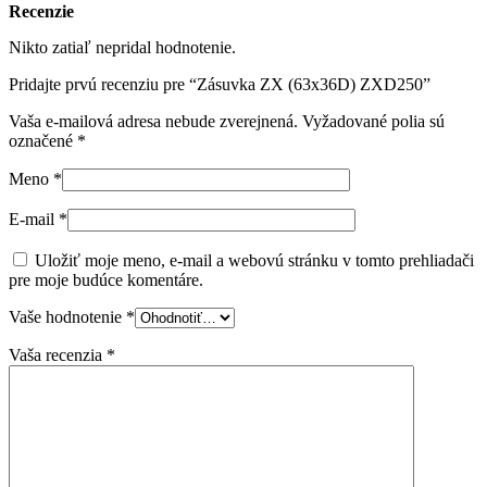
Recenzie
Nikto zatiaľ nepridal hodnotenie.
Pridajte prvú recenziu pre “Zásuvka ZX (63x36D) ZXD250”
Vaša e-mailová adresa nebude zverejnená.
Vyžadované polia sú
označené
*
Meno
*
E-mail
*
Uložiť moje meno, e-mail a webovú stránku v tomto prehliadači
pre moje budúce komentáre.
Vaše hodnotenie
*
Vaša recenzia
*