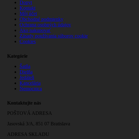
Dopyt
Kontakt
Môj účet
Obchodné podmienky
Ochrana osobných údajov
Ako nakupovať
Zásady používania súborov cookie
Cookies
Kategórie
Šatňa
Dielňa
Jedáleň
Kancelária
Nemocnica
Kontaktujte nás
POŠTOVÁ ADRESA
Jasovská 3/A, 851 07 Bratislava
ADRESA SKLADU