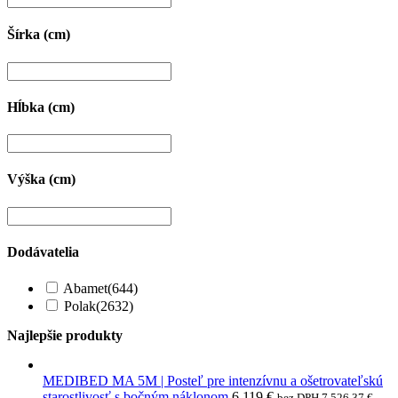
Šírka (cm)
Hĺbka (cm)
Výška (cm)
Dodávatelia
Abamet
(644)
Polak
(2632)
Najlepšie produkty
MEDIBED MA 5M | Posteľ pre intenzívnu a ošetrovateľskú
starostlivosť s bočným náklonom
6 119
€
bez DPH
7 526,37
€