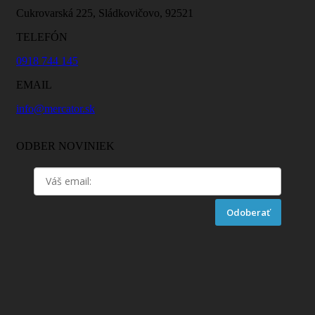
Cukrovarská 225, Sládkovičovo, 92521
TELEFÓN
0918 744 145
EMAIL
info@mercator.sk
ODBER NOVINIEK
Odoberať