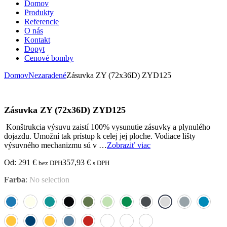
Domov
Produkty
Referencie
O nás
Kontakt
Dopyt
Cenové bomby
Domov
Nezaradené
Zásuvka ZY (72x36D) ZYD125
Zásuvka ZY (72x36D) ZYD125
Konštrukcia výsuvu zaistí 100% vysunutie zásuvky a plynulého
dojazdu. Umožní tak prístup k celej jej ploche. Vodiace lišty
výsuvného mechanizmu sú v …
Zobraziť viac
Od:
291
€
357,93
€
bez DPH
s DPH
Farba
:
No selection