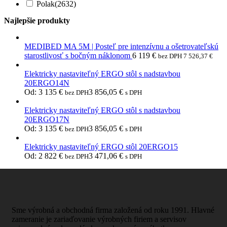
Polak
(2632)
Najlepšie produkty
MEDIBED MA 5M | Posteľ pre intenzívnu a ošetrovateľskú
starostlivosť s bočným náklonom
6 119
€
bez DPH
7 526,37
€
Elektricky nastaviteľný ERGO stôl s nadstavbou
20ERGO14N
Od:
3 135
€
3 856,05
€
bez DPH
s DPH
Elektricky nastaviteľný ERGO stôl s nadstavbou
20ERGO17N
Od:
3 135
€
3 856,05
€
bez DPH
s DPH
Elektricky nastaviteľný ERGO stôl 20ERGO15
Od:
2 822
€
3 471,06
€
bez DPH
s DPH
Sme výrobná a obchodná firma založená od roku 1991. Hlavné
zameranie je zariaďovanie výrobných firiem a servisov