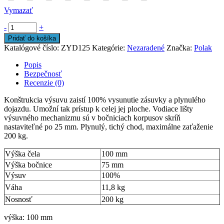
Vymazať
-
+
Pridať do košíka
Katalógové číslo:
ZYD125
Kategórie:
Nezaradené
Značka:
Polak
Popis
Bezpečnosť
Recenzie (0)
Konštrukcia výsuvu zaistí 100% vysunutie zásuvky a plynulého
dojazdu. Umožní tak prístup k celej jej ploche. Vodiace lišty
výsuvného mechanizmu sú v bočniciach korpusov skríň
nastaviteľné po 25 mm. Plynulý, tichý chod, maximálne zaťaženie
200 kg.
Výška čela
100 mm
Výška bočnice
75 mm
Výsuv
100%
Váha
11,8 kg
Nosnosť
200 kg
výška: 100 mm