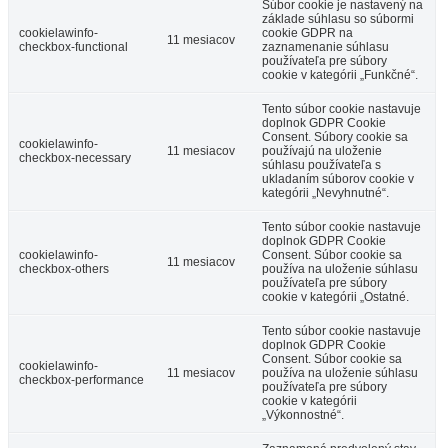
Súbor cookie je nastavený na
základe súhlasu so súbormi
cookielawinfo-
cookie GDPR na
11 mesiacov
checkbox-functional
zaznamenanie súhlasu
používateľa pre súbory
cookie v kategórii „Funkčné“.
Tento súbor cookie nastavuje
doplnok GDPR Cookie
Consent. Súbory cookie sa
cookielawinfo-
11 mesiacov
používajú na uloženie
checkbox-necessary
súhlasu používateľa s
ukladaním súborov cookie v
kategórii „Nevyhnutné“.
Tento súbor cookie nastavuje
doplnok GDPR Cookie
cookielawinfo-
Consent. Súbor cookie sa
11 mesiacov
checkbox-others
používa na uloženie súhlasu
používateľa pre súbory
cookie v kategórii „Ostatné.
Tento súbor cookie nastavuje
doplnok GDPR Cookie
Consent. Súbor cookie sa
cookielawinfo-
11 mesiacov
používa na uloženie súhlasu
checkbox-performance
používateľa pre súbory
cookie v kategórii
„Výkonnostné“.