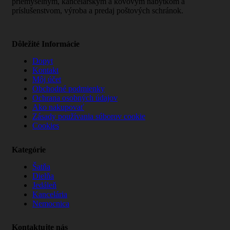
priemyselným, kancelárskym a kovovým nábytkom a
príslušenstvom, výroba a predaj poštových schránok.
Dôležité Informácie
Dopyt
Kontakt
Môj účet
Obchodné podmienky
Ochrana osobných údajov
Ako nakupovať
Zásady používania súborov cookie
Cookies
Kategórie
Šatňa
Dielňa
Jedáleň
Kancelária
Nemocnica
Kontaktujte nás