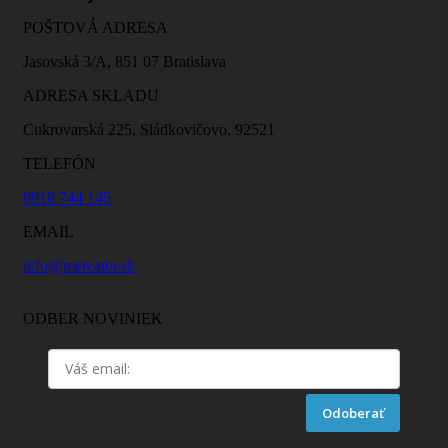
POŠTOVÁ ADRESA
Jasovská 3/A, 851 07 Bratislava
ADRESA SKLADU
Cukrovarská 225, Sládkovičovo, 92521
TELEFÓN
0918 744 145
EMAIL
info@mercator.sk
ODBER NOVINIEK
Odoberať