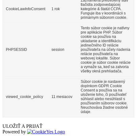
Zaznamená predvolený stav
tlačidla zodpovedajúcej
CookieLawInfoConsent
1 rok
kategórie & štatút CCPA.
Funguje iba v koordinácii s
primárnym súborom cookie.
Tento súbor cookie je natívny
pre aplikácie PHP. Súbor
cookie sa používa na
ukladanie a identifikáciu
jedinečného ID relácie
PHPSESSID
session
používateľa na účely riadenia
relácie používateľa na
webovej lokalite. Súbor
cookie je súbor cookie relácie
a vymaže sa, keď sa zatvoria
všetky okná prehliadača.
Súbor cookie je nastavený
doplnkom GDPR Cookie
Consent a používa sa na
uloženie toho, či používateľ
viewed_cookie_policy
11 mesiacov
súhlasil alebo nesúhlasil s
používaním súborov cookie.
Neuchováva žiadne osobné
údaje.
ULOŽIŤ A PRIJAŤ
Powered by