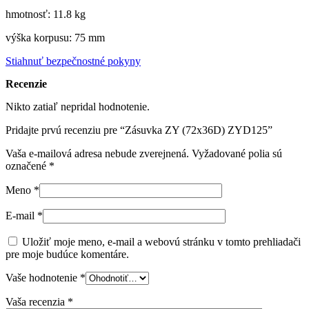
hmotnosť: 11.8 kg
výška korpusu: 75 mm
Stiahnuť bezpečnostné pokyny
Recenzie
Nikto zatiaľ nepridal hodnotenie.
Pridajte prvú recenziu pre “Zásuvka ZY (72x36D) ZYD125”
Vaša e-mailová adresa nebude zverejnená.
Vyžadované polia sú
označené
*
Meno
*
E-mail
*
Uložiť moje meno, e-mail a webovú stránku v tomto prehliadači
pre moje budúce komentáre.
Vaše hodnotenie
*
Vaša recenzia
*