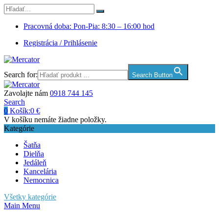
Pracovná doba: Pon-Pia: 8:30 – 16:00 hod
Registrácia / Prihlásenie
Search for:
Search Button
Zavolajte nám
0918 744 145
Search
0
Košík:
0
€
V košíku nemáte žiadne položky.
Kategórie
Šatňa
Dielňa
Jedáleň
Kancelária
Nemocnica
Všetky kategórie
Main Menu