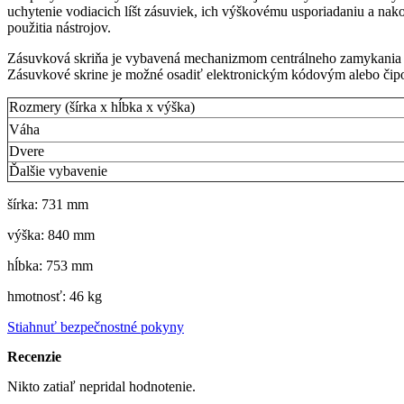
uchytenie vodiacich líšt zásuviek, ich výškovému usporiadaniu a nak
použitia nástrojov.
Zásuvková skriňa je vybavená mechanizmom centrálneho zamykania a
Zásuvkové skrine je možné osadiť elektronickým kódovým alebo čip
Rozmery (šírka x hĺbka x výška)
Váha
Dvere
Ďalšie vybavenie
šírka: 731 mm
výška: 840 mm
hĺbka: 753 mm
hmotnosť: 46 kg
Stiahnuť bezpečnostné pokyny
Recenzie
Nikto zatiaľ nepridal hodnotenie.