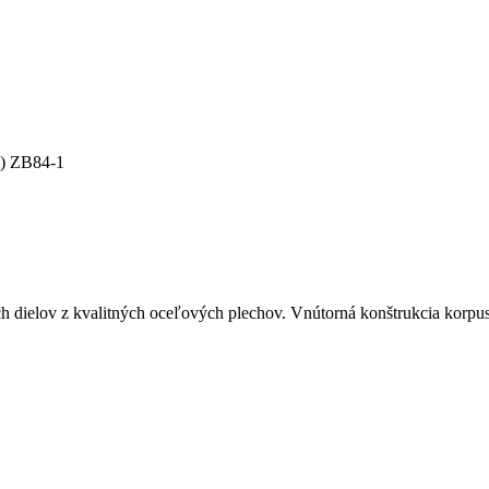
m) ZB84-1
ch dielov z kvalitných oceľových plechov. Vnútorná konštrukcia korp