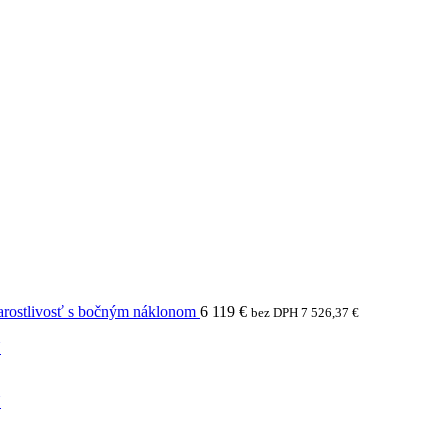
arostlivosť s bočným náklonom
6 119
€
bez DPH
7 526,37
€
N
N