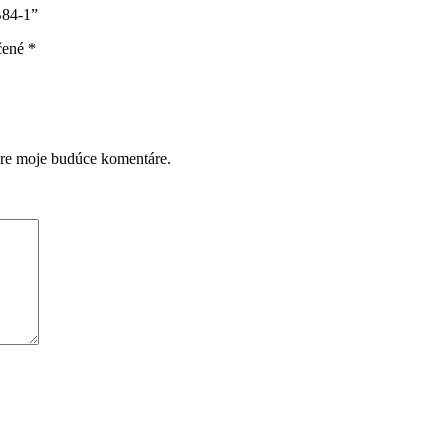
B84-1”
čené
*
pre moje budúce komentáre.