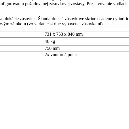
onfigurovaniu požadovanej zásuvkovej zostavy. Prestavovanie vodiacich
 blokácie zásuviek. Štandardne sú zásuvkové skrine osadené cylind
ovým zámkom (vo variante skrine vybavenej zásuvkami).
731 x 753 x 840 mm
46 kg
750 mm
2x vnútorná polica