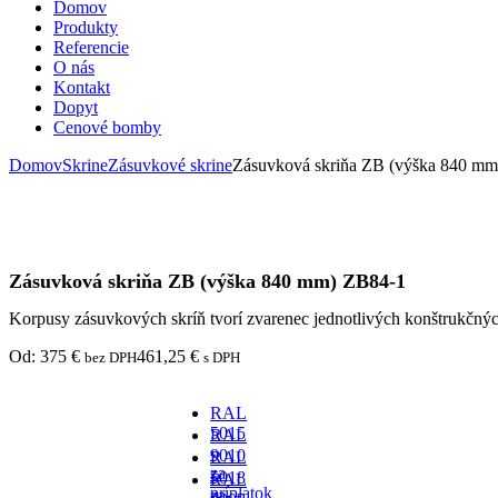
Domov
Produkty
Referencie
O nás
Kontakt
Dopyt
Cenové bomby
Domov
Skrine
Zásuvkové skrine
Zásuvková skriňa ZB (výška 840 m
Zásuvková skriňa ZB (výška 840 mm) ZB84-1
Korpusy zásuvkových skríň tvorí zvarenec jednotlivých konštrukčný
Od:
375
€
461,25
€
bez DPH
s DPH
RAL
5015
RAL
-
9010
RAL
za
-
5018
RAL
príplatok
za
-