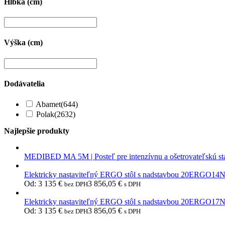
Hĺbka (cm)
Výška (cm)
Dodávatelia
Abamet
(644)
Polak
(2632)
Najlepšie produkty
MEDIBED MA 5M | Posteľ pre intenzívnu a ošetrovateľskú st
Elektricky nastaviteľný ERGO stôl s nadstavbou 20ERGO14
Od:
3 135
€
3 856,05
€
bez DPH
s DPH
Elektricky nastaviteľný ERGO stôl s nadstavbou 20ERGO17
Od:
3 135
€
3 856,05
€
bez DPH
s DPH