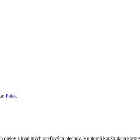
ka:
Polak
ch dielov z kvalitných oceľových plechov. Vnútorná konštrukcia korpu