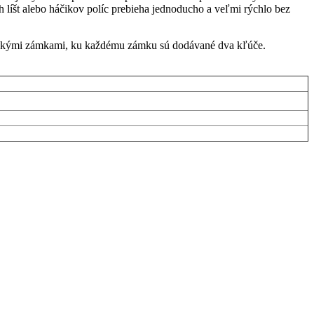
 líšt alebo háčikov políc prebieha jednoducho a veľmi rýchlo bez
rickými zámkami, ku každému zámku sú dodávané dva kľúče.