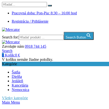
Pracovná doba: Pon-Pia: 8:30 – 16:00 hod
Registrácia / Prihlásenie
Search for:
Search Button
Zavolajte nám
0918 744 145
Search
0
Košík:
0
€
V košíku nemáte žiadne položky.
Kategórie
Šatňa
Dielňa
Jedáleň
Kancelária
Nemocnica
Všetky kategórie
Main Menu