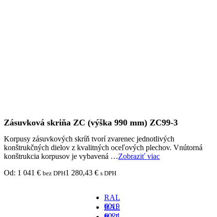
Zásuvková skriňa ZC (výška 990 mm) ZC99-3
Korpusy zásuvkových skríň tvorí zvarenec jednotlivých
konštrukčných dielov z kvalitných oceľových plechov. Vnútorná
konštrukcia korpusov je vybavená …
Zobraziť viac
Od:
1 041
€
1 280,43
€
bez DPH
s DPH
RAL
6019
RAL
-
6024
RAL