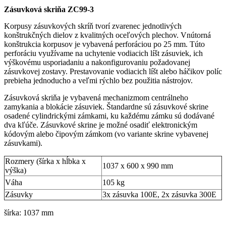
Zásuvková skriňa ZC99-3
Korpusy zásuvkových skríň tvorí zvarenec jednotlivých
konštrukčných dielov z kvalitných oceľových plechov. Vnútorná
konštrukcia korpusov je vybavená perforáciou po 25 mm. Túto
perforáciu využívame na uchytenie vodiacich líšt zásuviek, ich
výškovému usporiadaniu a nakonfigurovaniu požadovanej
zásuvkovej zostavy. Prestavovanie vodiacich líšt alebo háčikov políc
prebieha jednoducho a veľmi rýchlo bez použitia nástrojov.
Zásuvková skriňa je vybavená mechanizmom centrálneho
zamykania a blokácie zásuviek. Štandardne sú zásuvkové skrine
osadené cylindrickými zámkami, ku každému zámku sú dodávané
dva kľúče. Zásuvkové skrine je možné osadiť elektronickým
kódovým alebo čipovým zámkom (vo variante skrine vybavenej
zásuvkami).
Rozmery (šírka x hĺbka x
1037 x 600 x 990 mm
výška)
Váha
105 kg
Zásuvky
3x zásuvka 100E, 2x zásuvka 300E
šírka: 1037 mm