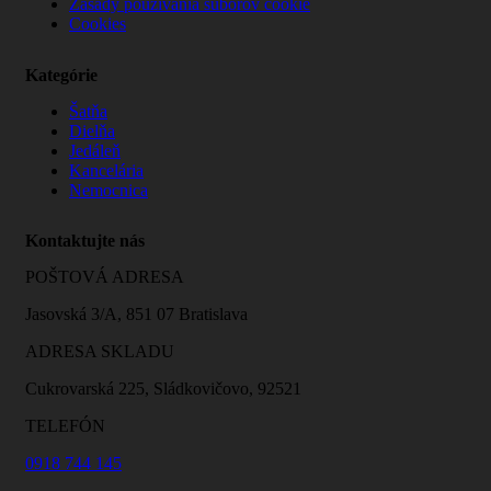
Zásady používania súborov cookie
Cookies
Kategórie
Šatňa
Dielňa
Jedáleň
Kancelária
Nemocnica
Kontaktujte nás
POŠTOVÁ ADRESA
Jasovská 3/A, 851 07 Bratislava
ADRESA SKLADU
Cukrovarská 225, Sládkovičovo, 92521
TELEFÓN
0918 744 145