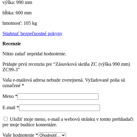
výška: 990 mm
hĺbka: 600 mm
hmotnosť: 105 kg
Stiahnuť bezpečnostné pokyny
Recenzie
Nikto zatiaľ nepridal hodnotenie.
Pridajte prvú recenziu pre “Zásuvková skriňa ZC (výška 990 mm)
ZC99-3”
Vaša e-mailová adresa nebude zverejnená.
Vyžadované polia sú
označené
*
Meno
*
E-mail
*
Uložiť moje meno, e-mail a webovú stránku v tomto prehliadači
pre moje budúce komentáre.
Vaše hodnotenie
*