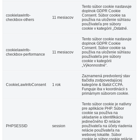
Tento súbor cookie nastavuje
doplnok GDPR Cookie
cookielawinfo-
Consent. Súbor cookie sa
11 mesiacov
checkbox-others
používa na uloženie súhlasu
používateľa pre súbory
cookie v kategórii „Ostatné.
Tento súbor cookie nastavuje
doplnok GDPR Cookie
Consent. Súbor cookie sa
cookielawinfo-
11 mesiacov
používa na uloženie súhlasu
checkbox-performance
používateľa pre súbory
cookie v kategórii
„Výkonnostné“.
Zaznamená predvolený stav
tlačidla zodpovedajúcej
CookieLawInfoConsent
1 rok
kategórie & štatút CCPA.
Funguje iba v koordinácii s
primárnym súborom cookie.
Tento súbor cookie je natívny
pre aplikácie PHP. Súbor
cookie sa používa na
ukladanie a identifikáciu
jedinečného ID relácie
PHPSESSID
session
používateľa na účely riadenia
relácie používateľa na
webovej lokalite. Súbor
cookie je súbor cookie relácie