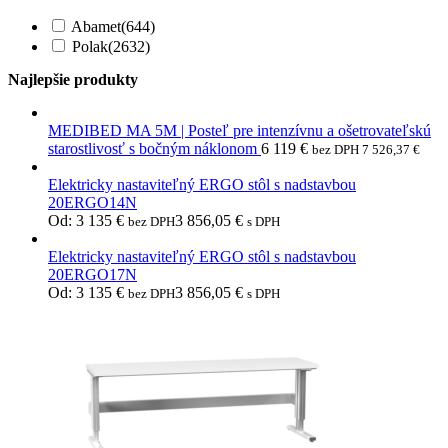
Abamet
(644)
Polak
(2632)
Najlepšie produkty
MEDIBED MA 5M | Posteľ pre intenzívnu a ošetrovateľskú
starostlivosť s bočným náklonom
6 119
€
bez DPH
7 526,37
€
Elektricky nastaviteľný ERGO stôl s nadstavbou
20ERGO14N
Od:
3 135
€
3 856,05
€
bez DPH
s DPH
Elektricky nastaviteľný ERGO stôl s nadstavbou
20ERGO17N
Od:
3 135
€
3 856,05
€
bez DPH
s DPH