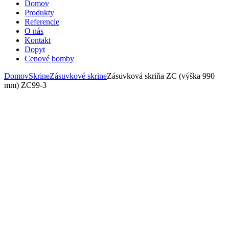
Domov
Produkty
Referencie
O nás
Kontakt
Dopyt
Cenové bomby
Domov
Skrine
Zásuvkové skrine
Zásuvková skriňa ZC (výška 990
mm) ZC99-3