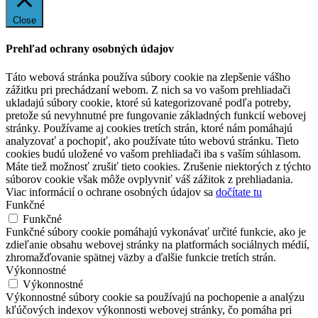
Close
Prehľad ochrany osobných údajov
Táto webová stránka používa súbory cookie na zlepšenie vášho
zážitku pri prechádzaní webom. Z nich sa vo vašom prehliadači
ukladajú súbory cookie, ktoré sú kategorizované podľa potreby,
pretože sú nevyhnutné pre fungovanie základných funkcií webovej
stránky. Používame aj cookies tretích strán, ktoré nám pomáhajú
analyzovať a pochopiť, ako používate túto webovú stránku. Tieto
cookies budú uložené vo vašom prehliadači iba s vaším súhlasom.
Máte tiež možnosť zrušiť tieto cookies. Zrušenie niektorých z týchto
súborov cookie však môže ovplyvniť váš zážitok z prehliadania.
Viac informácií o ochrane osobných údajov sa
dočítate tu
Funkčné
Funkčné
Funkčné súbory cookie pomáhajú vykonávať určité funkcie, ako je
zdieľanie obsahu webovej stránky na platformách sociálnych médií,
zhromažďovanie spätnej väzby a ďalšie funkcie tretích strán.
Výkonnostné
Výkonnostné
Výkonnostné súbory cookie sa používajú na pochopenie a analýzu
kľúčových indexov výkonnosti webovej stránky, čo pomáha pri