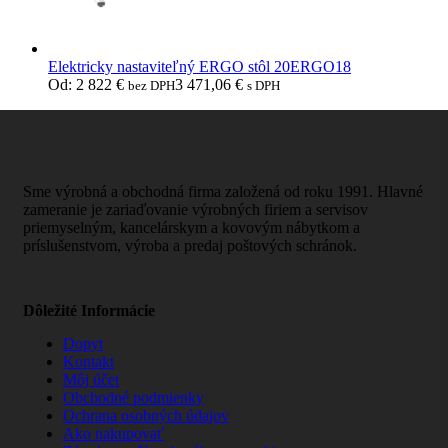
Elektricky nastaviteľný ERGO stôl 20ERGO18
Od:
2 822
€
3 471,06
€
bez DPH
s DPH
Sme výrobná a obchodná firma založená od roku 1991. Hlavné
zameranie je zariaďovanie výrobných firiem a servisov
priemyselným, kancelárskym a kovovým nábytkom a
príslušenstvom, výroba a predaj poštových schránok.
Dôležité Informácie
Dopyt
Kontakt
Môj účet
Obchodné podmienky
Ochrana osobných údajov
Ako nakupovať