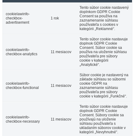
Tento súbor cookie nastavený
doplnkom GDPR Cookie
cookielawinfo-
Consent sa používa na
checkbox-
1 rok
zaznamenanie súhlasu
advertisement
používateľa s cookies v
kategórii „Reklamné“.
Tento súbor cookie nastavuje
doplnok GDPR Cookie
Consent. Súbor cookie sa
cookielawinfo-
11 mesiacov
používa na uloženie súhlasu
checkbox-analytics
používateľa pre súbory
cookie v kategórii
„Analytické“.
Súbor cookie je nastavený na
základe súhlasu so súbormi
cookielawinfo-
cookie GDPR na
11 mesiacov
checkbox-functional
zaznamenanie súhlasu
používateľa pre súbory
cookie v kategórii „Funkčné“.
Tento súbor cookie nastavuje
doplnok GDPR Cookie
Consent. Súbory cookie sa
cookielawinfo-
11 mesiacov
používajú na uloženie
checkbox-necessary
súhlasu používateľa s
ukladaním súborov cookie v
kategórii „Nevyhnutné“.