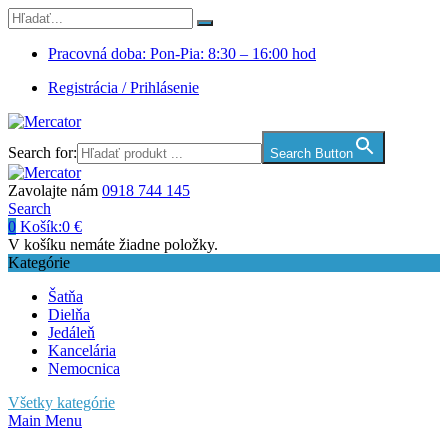
Pracovná doba: Pon-Pia: 8:30 – 16:00 hod
Registrácia / Prihlásenie
Search for:
Search Button
Zavolajte nám
0918 744 145
Search
0
Košík:
0
€
V košíku nemáte žiadne položky.
Kategórie
Šatňa
Dielňa
Jedáleň
Kancelária
Nemocnica
Všetky kategórie
Main Menu