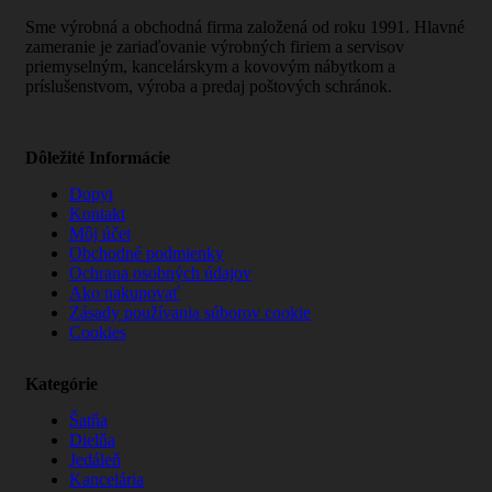
Sme výrobná a obchodná firma založená od roku 1991. Hlavné
zameranie je zariaďovanie výrobných firiem a servisov
priemyselným, kancelárskym a kovovým nábytkom a
príslušenstvom, výroba a predaj poštových schránok.
Dôležité Informácie
Dopyt
Kontakt
Môj účet
Obchodné podmienky
Ochrana osobných údajov
Ako nakupovať
Zásady používania súborov cookie
Cookies
Kategórie
Šatňa
Dielňa
Jedáleň
Kancelária