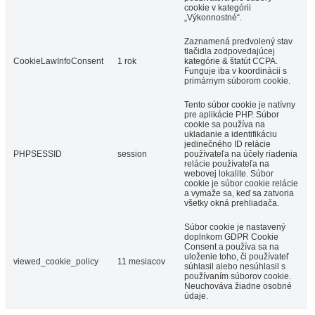
cookie v kategórii
„Výkonnostné“.
Zaznamená predvolený stav
tlačidla zodpovedajúcej
CookieLawInfoConsent
1 rok
kategórie & štatút CCPA.
Funguje iba v koordinácii s
primárnym súborom cookie.
Tento súbor cookie je natívny
pre aplikácie PHP. Súbor
cookie sa používa na
ukladanie a identifikáciu
jedinečného ID relácie
PHPSESSID
session
používateľa na účely riadenia
relácie používateľa na
webovej lokalite. Súbor
cookie je súbor cookie relácie
a vymaže sa, keď sa zatvoria
všetky okná prehliadača.
Súbor cookie je nastavený
doplnkom GDPR Cookie
Consent a používa sa na
uloženie toho, či používateľ
viewed_cookie_policy
11 mesiacov
súhlasil alebo nesúhlasil s
používaním súborov cookie.
Neuchováva žiadne osobné
údaje.