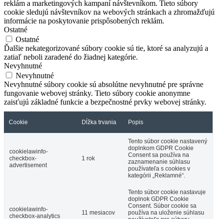
reklám a marketingových kampaní návštevníkom. Tieto súbory
cookie sledujú návštevníkov na webových stránkach a zhromažďujú
informácie na poskytovanie prispôsobených reklám.
Ostatné
Ostatné
Ďalšie nekategorizované súbory cookie sú tie, ktoré sa analyzujú a
zatiaľ neboli zaradené do žiadnej kategórie.
Nevyhnutné
Nevyhnutné
Nevyhnutné súbory cookie sú absolútne nevyhnutné pre správne
fungovanie webovej stránky. Tieto súbory cookie anonymne
zaisťujú základné funkcie a bezpečnostné prvky webovej stránky.
Cookie
Dĺžka trvania
Popis
Tento súbor cookie nastavený
doplnkom GDPR Cookie
cookielawinfo-
Consent sa používa na
checkbox-
1 rok
zaznamenanie súhlasu
advertisement
používateľa s cookies v
kategórii „Reklamné“.
Tento súbor cookie nastavuje
doplnok GDPR Cookie
Consent. Súbor cookie sa
cookielawinfo-
11 mesiacov
používa na uloženie súhlasu
checkbox-analytics