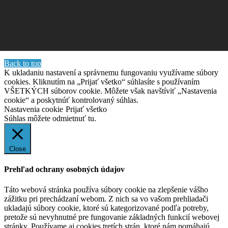
Back to top
K ukladaniu nastavení a správnemu fungovaniu využívame súbory
cookies. Kliknutím na „Prijať všetko“ súhlasíte s používaním
VŠETKÝCH súborov cookie. Môžete však navštíviť „Nastavenia
cookie“ a poskytnúť kontrolovaný súhlas.
Nastavenia cookie
Prijať všetko
Súhlas môžete odmietnuť
tu.
Close
Prehľad ochrany osobných údajov
Táto webová stránka používa súbory cookie na zlepšenie vášho
zážitku pri prechádzaní webom. Z nich sa vo vašom prehliadači
ukladajú súbory cookie, ktoré sú kategorizované podľa potreby,
pretože sú nevyhnutné pre fungovanie základných funkcií webovej
stránky. Používame aj cookies tretích strán, ktoré nám pomáhajú