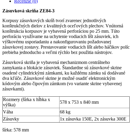
Recenzie (0)
Zásuvková skriňa ZE84-3
Korpusy zásuvkových skríň tvorí zvarenec jednotlivých
konštrukčných dielov z kvalitných oceľových plechov. Vnútorná
konštrukcia korpusov je vybavená perforáciou po 25 mm. Túto
perforáciu využívame na uchytenie vodiacich líšt zásuviek, ich
výškovému usporiadaniu a nakonfigurovaniu požadovanej
zásuvkovej zostavy. Prestavovanie vodiacich líšt alebo háčikov políc
prebieha jednoducho a veľmi rýchlo bez použitia nástrojov.
Zásuvková skriňa je vybavená mechanizmom centrálneho
zamykania a blokácie zásuviek. Štandardne sú zásuvkové skrine
osadené cylindrickými zámkami, ku každému zámku sú dodávané
dva kľúče. Zásuvkové skrine je možné osadiť elektronickým
kódovým alebo čipovým zámkom (vo variante skrine vybavenej
zásuvkami).
Rozmery (šírka x hĺbka x
578 x 753 x 840 mm
výška)
Váha
68 kg
Zásuvky
1x zásuvka 150E, 2x zásuvka 300E
šírka: 578 mm