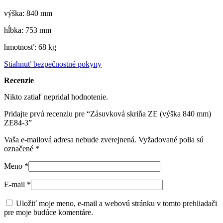
výška: 840 mm
hĺbka: 753 mm
hmotnosť: 68 kg
Stiahnuť bezpečnostné pokyny
Recenzie
Nikto zatiaľ nepridal hodnotenie.
Pridajte prvú recenziu pre “Zásuvková skriňa ZE (výška 840 mm)
ZE84-3”
Vaša e-mailová adresa nebude zverejnená.
Vyžadované polia sú
označené
*
Meno
*
E-mail
*
Uložiť moje meno, e-mail a webovú stránku v tomto prehliadači
pre moje budúce komentáre.