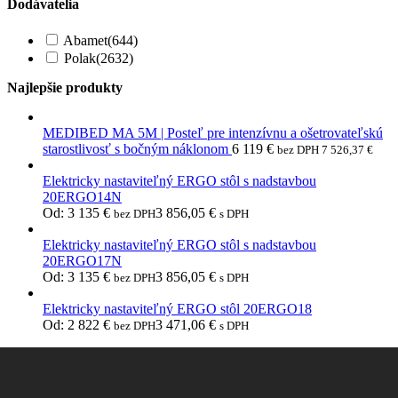
Dodávatelia
Abamet
(644)
Polak
(2632)
Najlepšie produkty
MEDIBED MA 5M | Posteľ pre intenzívnu a ošetrovateľskú
starostlivosť s bočným náklonom
6 119
€
bez DPH
7 526,37
€
Elektricky nastaviteľný ERGO stôl s nadstavbou
20ERGO14N
Od:
3 135
€
3 856,05
€
bez DPH
s DPH
Elektricky nastaviteľný ERGO stôl s nadstavbou
20ERGO17N
Od:
3 135
€
3 856,05
€
bez DPH
s DPH
Elektricky nastaviteľný ERGO stôl 20ERGO18
Od:
2 822
€
3 471,06
€
bez DPH
s DPH