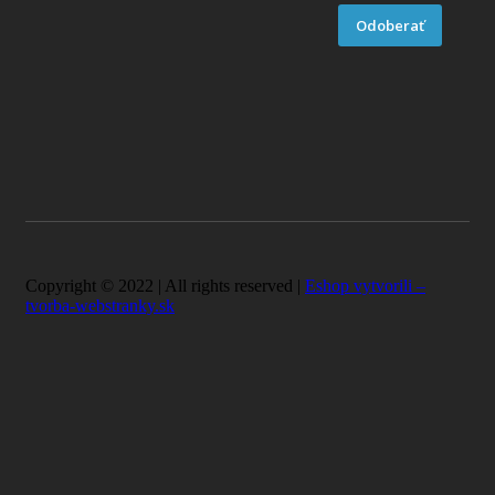
Odoberať
Copyright © 2022 | All rights reserved |
Eshop vytvorili –
tvorba-webstranky.sk