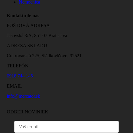
Nemocnica
Kontaktujte nás
POŠTOVÁ ADRESA
Jasovská 3/A, 851 07 Bratislava
ADRESA SKLADU
Cukrovarská 225, Sládkovičovo, 92521
TELEFÓN
0918 744 145
EMAIL
info@mercator.sk
ODBER NOVINIEK