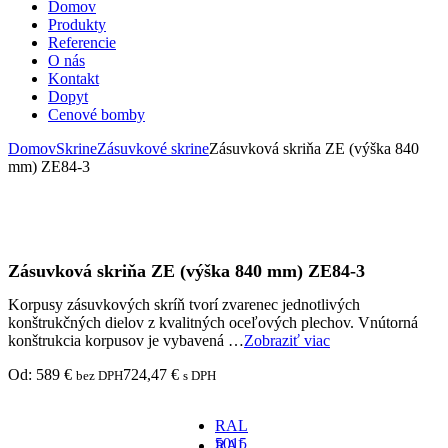
Domov
Produkty
Referencie
O nás
Kontakt
Dopyt
Cenové bomby
Domov
Skrine
Zásuvkové skrine
Zásuvková skriňa ZE (výška 840
mm) ZE84-3
Zásuvková skriňa ZE (výška 840 mm) ZE84-3
Korpusy zásuvkových skríň tvorí zvarenec jednotlivých
konštrukčných dielov z kvalitných oceľových plechov. Vnútorná
konštrukcia korpusov je vybavená …
Zobraziť viac
Od:
589
€
724,47
€
bez DPH
s DPH
RAL
5015
RAL