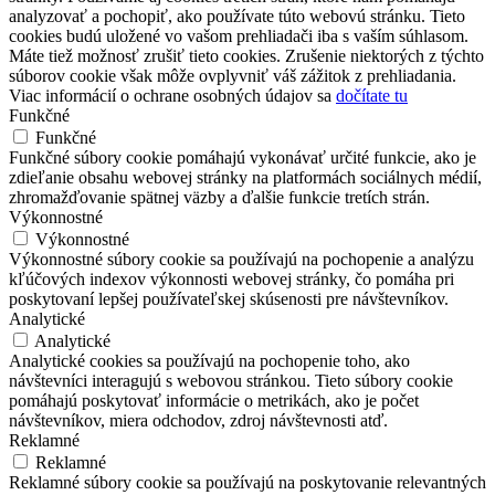
analyzovať a pochopiť, ako používate túto webovú stránku. Tieto
cookies budú uložené vo vašom prehliadači iba s vaším súhlasom.
Máte tiež možnosť zrušiť tieto cookies. Zrušenie niektorých z týchto
súborov cookie však môže ovplyvniť váš zážitok z prehliadania.
Viac informácií o ochrane osobných údajov sa
dočítate tu
Funkčné
Funkčné
Funkčné súbory cookie pomáhajú vykonávať určité funkcie, ako je
zdieľanie obsahu webovej stránky na platformách sociálnych médií,
zhromažďovanie spätnej väzby a ďalšie funkcie tretích strán.
Výkonnostné
Výkonnostné
Výkonnostné súbory cookie sa používajú na pochopenie a analýzu
kľúčových indexov výkonnosti webovej stránky, čo pomáha pri
poskytovaní lepšej používateľskej skúsenosti pre návštevníkov.
Analytické
Analytické
Analytické cookies sa používajú na pochopenie toho, ako
návštevníci interagujú s webovou stránkou. Tieto súbory cookie
pomáhajú poskytovať informácie o metrikách, ako je počet
návštevníkov, miera odchodov, zdroj návštevnosti atď.
Reklamné
Reklamné
Reklamné súbory cookie sa používajú na poskytovanie relevantných