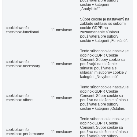
používateľa pre súbory
cookie v kategórii
„Analytické“.
Súbor cookie je nastavený na
základe súhlasu so súbormi
cookielawinfo-
cookie GDPR na
11 mesiacov
checkbox-functional
zaznamenanie súhlasu
používateľa pre súbory
cookie v kategórii „Funkčné“.
Tento súbor cookie nastavuje
doplnok GDPR Cookie
Consent. Súbory cookie sa
cookielawinfo-
11 mesiacov
používajú na uloženie
checkbox-necessary
súhlasu používateľa s
ukladaním súborov cookie v
kategórii „Nevyhnutné“.
Tento súbor cookie nastavuje
doplnok GDPR Cookie
cookielawinfo-
Consent. Súbor cookie sa
11 mesiacov
checkbox-others
používa na uloženie súhlasu
používateľa pre súbory
cookie v kategórii „Ostatné.
Tento súbor cookie nastavuje
doplnok GDPR Cookie
Consent. Súbor cookie sa
cookielawinfo-
11 mesiacov
používa na uloženie súhlasu
checkbox-performance
používateľa pre súbory