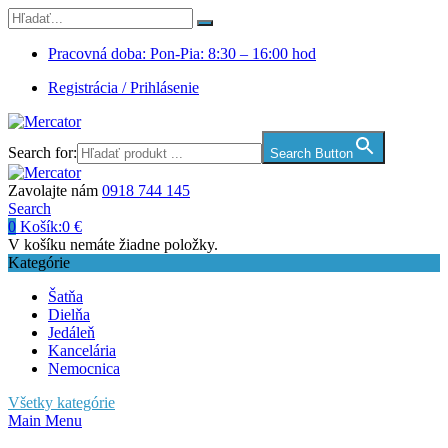
Pracovná doba: Pon-Pia: 8:30 – 16:00 hod
Registrácia / Prihlásenie
Search for:
Search Button
Zavolajte nám
0918 744 145
Search
0
Košík:
0
€
V košíku nemáte žiadne položky.
Kategórie
Šatňa
Dielňa
Jedáleň
Kancelária
Nemocnica
Všetky kategórie
Main Menu