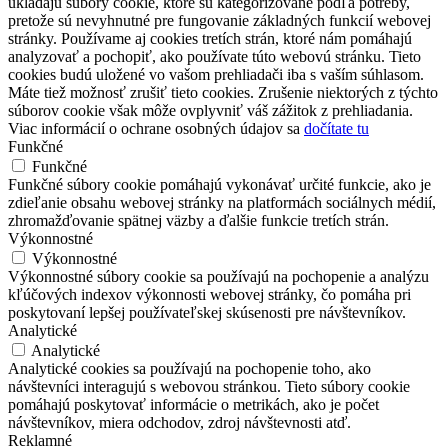
ukladajú súbory cookie, ktoré sú kategorizované podľa potreby,
pretože sú nevyhnutné pre fungovanie základných funkcií webovej
stránky. Používame aj cookies tretích strán, ktoré nám pomáhajú
analyzovať a pochopiť, ako používate túto webovú stránku. Tieto
cookies budú uložené vo vašom prehliadači iba s vaším súhlasom.
Máte tiež možnosť zrušiť tieto cookies. Zrušenie niektorých z týchto
súborov cookie však môže ovplyvniť váš zážitok z prehliadania.
Viac informácií o ochrane osobných údajov sa
dočítate tu
Funkčné
Funkčné
Funkčné súbory cookie pomáhajú vykonávať určité funkcie, ako je
zdieľanie obsahu webovej stránky na platformách sociálnych médií,
zhromažďovanie spätnej väzby a ďalšie funkcie tretích strán.
Výkonnostné
Výkonnostné
Výkonnostné súbory cookie sa používajú na pochopenie a analýzu
kľúčových indexov výkonnosti webovej stránky, čo pomáha pri
poskytovaní lepšej používateľskej skúsenosti pre návštevníkov.
Analytické
Analytické
Analytické cookies sa používajú na pochopenie toho, ako
návštevníci interagujú s webovou stránkou. Tieto súbory cookie
pomáhajú poskytovať informácie o metrikách, ako je počet
návštevníkov, miera odchodov, zdroj návštevnosti atď.
Reklamné