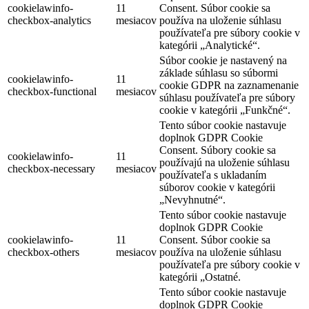
cookielawinfo-
11
Consent. Súbor cookie sa
checkbox-analytics
mesiacov
používa na uloženie súhlasu
používateľa pre súbory cookie v
kategórii „Analytické“.
Súbor cookie je nastavený na
základe súhlasu so súbormi
cookielawinfo-
11
cookie GDPR na zaznamenanie
checkbox-functional
mesiacov
súhlasu používateľa pre súbory
cookie v kategórii „Funkčné“.
Tento súbor cookie nastavuje
doplnok GDPR Cookie
Consent. Súbory cookie sa
cookielawinfo-
11
používajú na uloženie súhlasu
checkbox-necessary
mesiacov
používateľa s ukladaním
súborov cookie v kategórii
„Nevyhnutné“.
Tento súbor cookie nastavuje
doplnok GDPR Cookie
cookielawinfo-
11
Consent. Súbor cookie sa
checkbox-others
mesiacov
používa na uloženie súhlasu
používateľa pre súbory cookie v
kategórii „Ostatné.
Tento súbor cookie nastavuje
doplnok GDPR Cookie