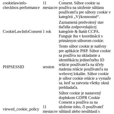
cookielawinfo-
11
Consent. Súbor cookie sa
checkbox-performance
mesiacov
používa na uloženie súhlasu
používateľa pre súbory cookie v
kategórii „Výkonnostné“.
Zaznamená predvolený stav
tlačidla zodpovedajúcej
CookieLawInfoConsent
1 rok
kategórie & štatút CCPA.
Funguje iba v koordinácii s
primárnym súborom cookie.
Tento súbor cookie je natívny
pre aplikácie PHP. Súbor cookie
sa používa na ukladanie a
identifikáciu jedinečného ID
relácie používateľa na účely
PHPSESSID
session
riadenia relácie používateľa na
webovej lokalite. Súbor cookie
je súbor cookie relácie a vymaže
sa, keď sa zatvoria všetky okná
prehliadača.
Súbor cookie je nastavený
doplnkom GDPR Cookie
Consent a používa sa na
11
uloženie toho, či používateľ
viewed_cookie_policy
mesiacov
súhlasil alebo nesúhlasil s