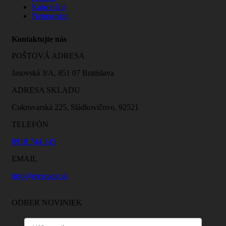
Kancelária
Nemocnica
Kontaktujte nás
POŠTOVÁ ADRESA
Jasovská 3/A, 851 07 Bratislava
ADRESA SKLADU
Cukrovarská 225, Sládkovičovo, 92521
TELEFÓN
0918 744 145
EMAIL
info@mercator.sk
ODBER NOVINIEK