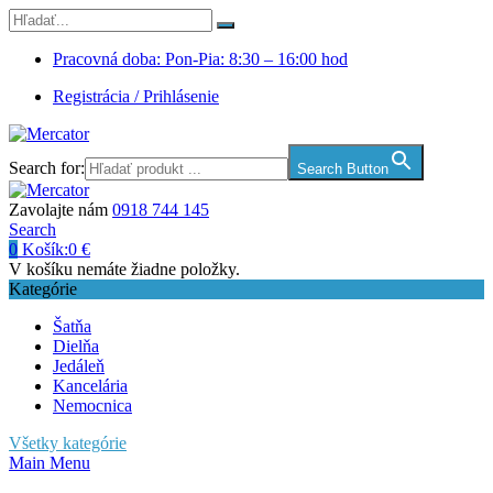
Pracovná doba: Pon-Pia: 8:30 – 16:00 hod
Registrácia / Prihlásenie
Search for:
Search Button
Zavolajte nám
0918 744 145
Search
0
Košík:
0
€
V košíku nemáte žiadne položky.
Kategórie
Šatňa
Dielňa
Jedáleň
Kancelária
Nemocnica
Všetky kategórie
Main Menu