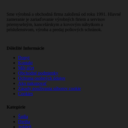
Sme výrobná a obchodná firma založená od roku 1991. Hlavné
zameranie je zariaďovanie výrobných firiem a servisov
priemyselným, kancelárskym a kovovým nábytkom a
príslušenstvom, výroba a predaj poštových schránok.
Dôležité Informácie
Dopyt
Kontakt
Môj účet
Obchodné podmienky
Ochrana osobných údajov
Ako nakupovať
Zásady používania súborov cookie
Cookies
Kategórie
Šatňa
Dielňa
Jedáleň