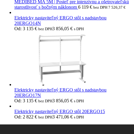
MEDIBED MA 5M | Posteľ pre intenzívnu a ošetrovateľskú
starostlivosť s bočným náklonom
6 119
€
bez DPH
7 526,37
€
Elektricky nastaviteľný ERGO stôl s nadstavbou
20ERGO14N
Od:
3 135
€
3 856,05
€
bez DPH
s DPH
Elektricky nastaviteľný ERGO stôl s nadstavbou
20ERGO17N
Od:
3 135
€
3 856,05
€
bez DPH
s DPH
Elektricky nastaviteľný ERGO stôl 20ERGO15
Od:
2 822
€
3 471,06
€
bez DPH
s DPH