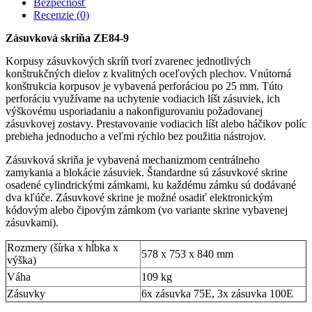
Bezpečnosť
Recenzie (0)
Zásuvková skriňa ZE84-9
Korpusy zásuvkových skríň tvorí zvarenec jednotlivých
konštrukčných dielov z kvalitných oceľových plechov. Vnútorná
konštrukcia korpusov je vybavená perforáciou po 25 mm. Túto
perforáciu využívame na uchytenie vodiacich líšt zásuviek, ich
výškovému usporiadaniu a nakonfigurovaniu požadovanej
zásuvkovej zostavy. Prestavovanie vodiacich líšt alebo háčikov políc
prebieha jednoducho a veľmi rýchlo bez použitia nástrojov.
Zásuvková skriňa je vybavená mechanizmom centrálneho
zamykania a blokácie zásuviek. Štandardne sú zásuvkové skrine
osadené cylindrickými zámkami, ku každému zámku sú dodávané
dva kľúče. Zásuvkové skrine je možné osadiť elektronickým
kódovým alebo čipovým zámkom (vo variante skrine vybavenej
zásuvkami).
Rozmery (šírka x hĺbka x
578 x 753 x 840 mm
výška)
Váha
109 kg
Zásuvky
6x zásuvka 75E, 3x zásuvka 100E