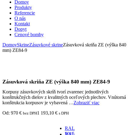
Domov
Produkty
Referencie
O nás
Kontakt
Dopyt
Cenové bomby
Domov
Skrine
Zásuvkové skrine
Zásuvková skriňa ZE (výška 840
mm) ZE84-9
Zásuvková skriňa ZE (výška 840 mm) ZE84-9
Korpusy zásuvkových skríň tvorí zvarenec jednotlivých
konštrukčných dielov z kvalitných oceľových plechov. Vnútorná
konštrukcia korpusov je vybavená …
Zobraziť viac
Od:
970
€
1 193,10
€
bez DPH
s DPH
RAL
5015
RAL