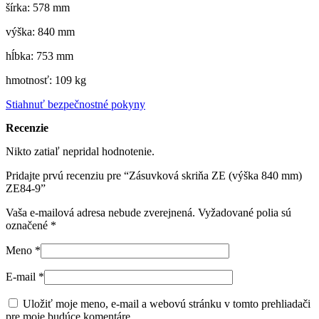
šírka: 578 mm
výška: 840 mm
hĺbka: 753 mm
hmotnosť: 109 kg
Stiahnuť bezpečnostné pokyny
Recenzie
Nikto zatiaľ nepridal hodnotenie.
Pridajte prvú recenziu pre “Zásuvková skriňa ZE (výška 840 mm)
ZE84-9”
Vaša e-mailová adresa nebude zverejnená.
Vyžadované polia sú
označené
*
Meno
*
E-mail
*
Uložiť moje meno, e-mail a webovú stránku v tomto prehliadači
pre moje budúce komentáre.