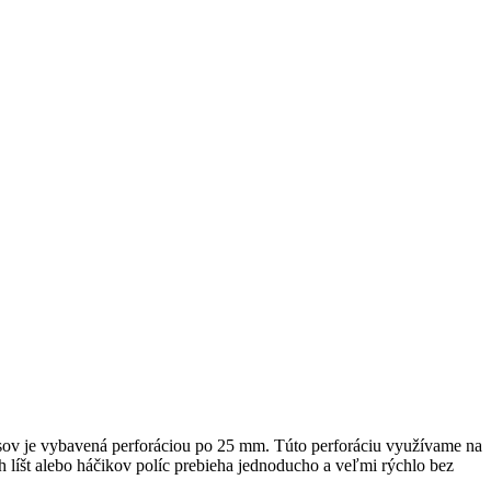
sov je vybavená perforáciou po 25 mm. Túto perforáciu využívame na
 líšt alebo háčikov políc prebieha jednoducho a veľmi rýchlo bez