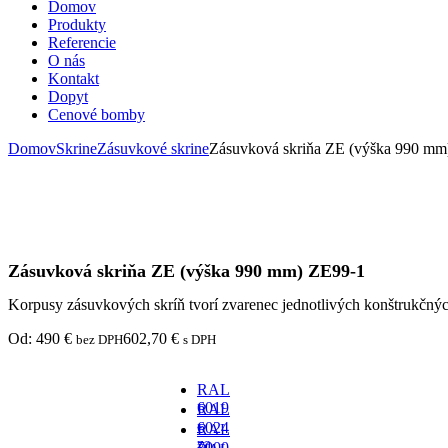
Domov
Produkty
Referencie
O nás
Kontakt
Dopyt
Cenové bomby
Domov
Skrine
Zásuvkové skrine
Zásuvková skriňa ZE (výška 990 mm
Zásuvková skriňa ZE (výška 990 mm) ZE99-1
Korpusy zásuvkových skríň tvorí zvarenec jednotlivých konštrukčný
Od:
490
€
602,70
€
bez DPH
s DPH
RAL
6019
RAL
-
6024
RAL
za
-
7000