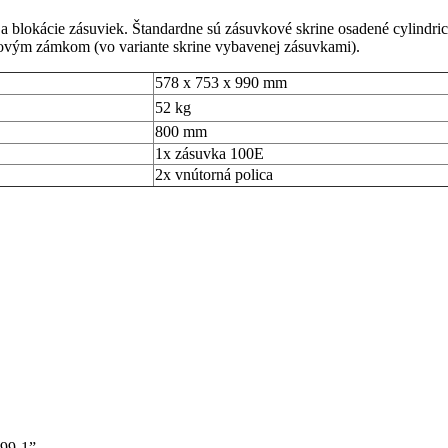
 blokácie zásuviek. Štandardne sú zásuvkové skrine osadené cylind
ovým zámkom (vo variante skrine vybavenej zásuvkami).
578 x 753 x 990 mm
52 kg
800 mm
1x zásuvka 100E
2x vnútorná polica
E99-1”