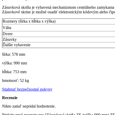
Zásuvková skriňa je vybavená mechanizmom centrálneho zamykania a
Zásuvkové skrine je možné osadiť elektronickým kódovým alebo čip
Rozmery (šírka x hĺbka x výška)
Váha
Dvere
Zásuvky
Ďalšie vybavenie
šírka: 578 mm
výška: 990 mm
hĺbka: 753 mm
hmotnosť: 52 kg
Stiahnuť bezpečnostné pokyny
Recenzie
Nikto zatiaľ nepridal hodnotenie.
Pridajte prvú recenziu pre “Zásuvková skriňa ZE (výška 990 mm) Z