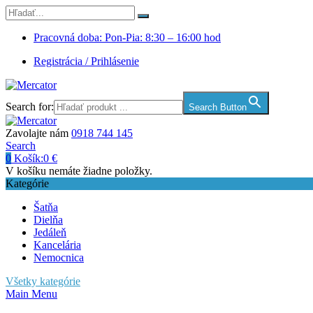
Pracovná doba: Pon-Pia: 8:30 – 16:00 hod
Registrácia / Prihlásenie
Search for:
Search Button
Zavolajte nám
0918 744 145
Search
0
Košík:
0
€
V košíku nemáte žiadne položky.
Kategórie
Šatňa
Dielňa
Jedáleň
Kancelária
Nemocnica
Všetky kategórie
Main Menu