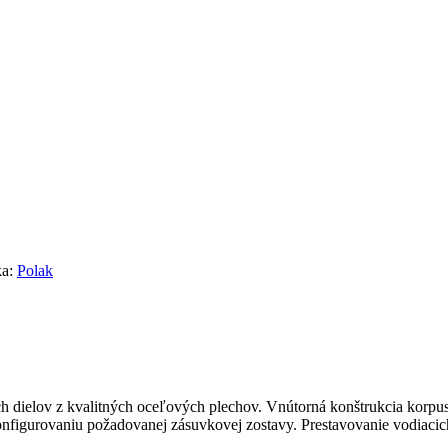
ka:
Polak
ch dielov z kvalitných oceľových plechov. Vnútorná konštrukcia korpu
onfigurovaniu požadovanej zásuvkovej zostavy. Prestavovanie vodiacich