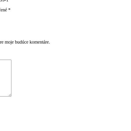
čené
*
pre moje budúce komentáre.