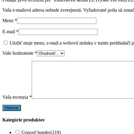
Vaša e-mailová adresa nebude zverejnená.
Vyžadované polia sú ozna
Meno
*
E-mail
*
Uložiť moje meno, e-mail a webovú stránku v tomto prehliadači 
Vaše hodnotenie
*
Vaša recenzia
*
Kategórie produktov
Cenové bomby
(219)