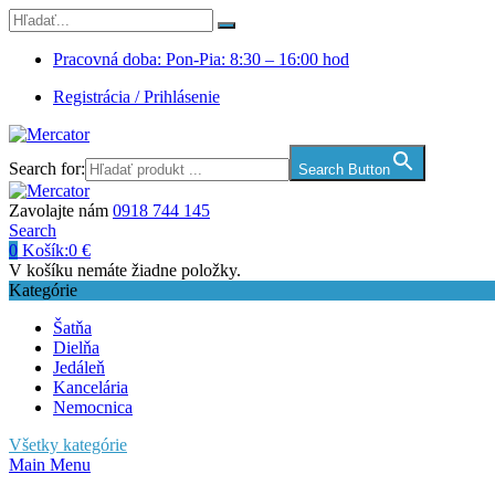
Pracovná doba: Pon-Pia: 8:30 – 16:00 hod
Registrácia / Prihlásenie
Search for:
Search Button
Zavolajte nám
0918 744 145
Search
0
Košík:
0
€
V košíku nemáte žiadne položky.
Kategórie
Šatňa
Dielňa
Jedáleň
Kancelária
Nemocnica
Všetky kategórie
Main Menu