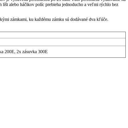
 líšt alebo háčikov políc prebieha jednoducho a veľmi rýchlo bez
rickými zámkami, ku každému zámku sú dodávané dva kľúče.
ka 200E, 2x zásuvka 300E