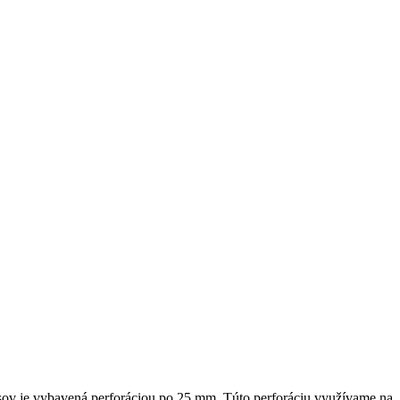
sov je vybavená perforáciou po 25 mm. Túto perforáciu využívame na