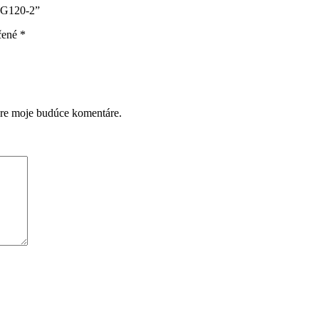
 ZG120-2”
čené
*
pre moje budúce komentáre.