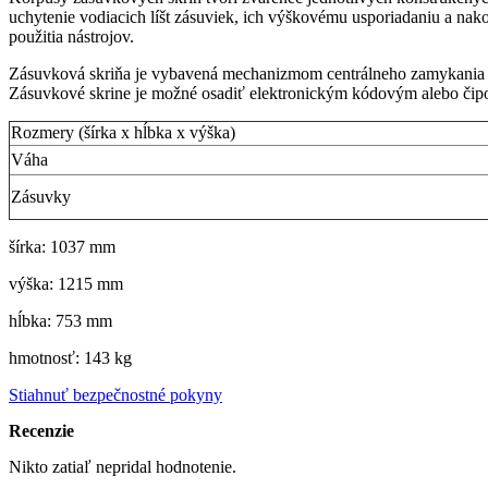
uchytenie vodiacich líšt zásuviek, ich výškovému usporiadaniu a nak
použitia nástrojov.
Zásuvková skriňa je vybavená mechanizmom centrálneho zamykania a
Zásuvkové skrine je možné osadiť elektronickým kódovým alebo čip
Rozmery (šírka x hĺbka x výška)
Váha
Zásuvky
šírka: 1037 mm
výška: 1215 mm
hĺbka: 753 mm
hmotnosť: 143 kg
Stiahnuť bezpečnostné pokyny
Recenzie
Nikto zatiaľ nepridal hodnotenie.