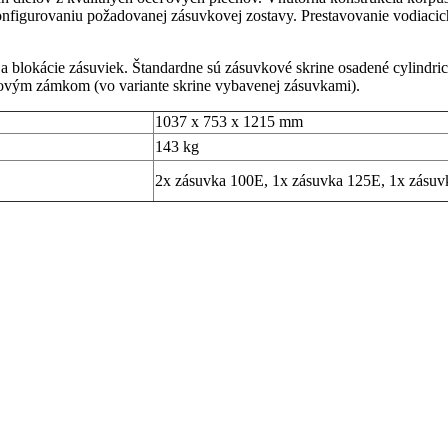
onfigurovaniu požadovanej zásuvkovej zostavy. Prestavovanie vodiacich
 blokácie zásuviek. Štandardne sú zásuvkové skrine osadené cylind
ovým zámkom (vo variante skrine vybavenej zásuvkami).
1037 x 753 x 1215 mm
143 kg
2x zásuvka 100E, 1x zásuvka 125E, 1x zásuv