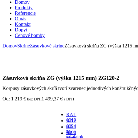
Domov
Produkty
Referencie
O nás
Kontakt
Dopyt
Cenové bomby
Domov
Skrine
Zásuvkové skrine
Zásuvková skriňa ZG (výška 1215 
Zásuvková skriňa ZG (výška 1215 mm) ZG120-2
Korpusy zásuvkových skríň tvorí zvarenec jednotlivých konštrukčný
Od:
1 219
€
1 499,37
€
bez DPH
s DPH
RAL
6019
RAL
-
6024
RAL
za
-
7000
RAL
príplatok
za
-