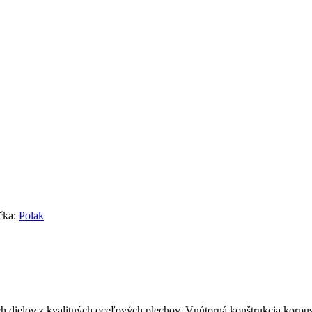
čka:
Polak
ch dielov z kvalitných oceľových plechov. Vnútorná konštrukcia korpu