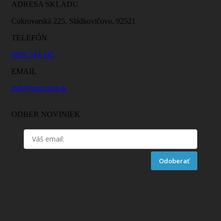
ADRESA SKLADU
Cukrovarská 225, Sládkovičovo, 92521
TELEFÓN
0918 744 145
EMAIL
info@mercator.sk
ODBER NOVINIEK
Odoberať