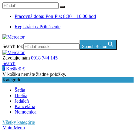
Pracovná doba: Pon-Pia: 8:30 – 16:00 hod
Registrácia / Prihlásenie
Search for:
Search Button
Zavolajte nám
0918 744 145
Search
0
Košík:
0
€
V košíku nemáte žiadne položky.
Kategórie
Šatňa
Dielňa
Jedáleň
Kancelária
Nemocnica
Všetky kategórie
Main Menu