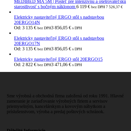
MEDIBED MA 5M | Posteľ pre intenzívnu a ošetrovateľskú
starostlivosť s bočným náklonom
6 119
€
bez DPH
7 526,37
€
Elektricky nastaviteľný ERGO stôl s nadstavbou
20ERGO14N
Od:
3 135
€
3 856,05
€
bez DPH
s DPH
Elektricky nastaviteľný ERGO stôl s nadstavbou
20ERGO17N
Od:
3 135
€
3 856,05
€
bez DPH
s DPH
Elektricky nastaviteľný ERGO stôl 20ERGO15
Od:
2 822
€
3 471,06
€
bez DPH
s DPH
Sme výrobná a obchodná firma založená od roku 1991. Hlavné
zameranie je zariaďovanie výrobných firiem a servisov
priemyselným, kancelárskym a kovovým nábytkom a
príslušenstvom, výroba a predaj poštových schránok.
Dôležité Informácie