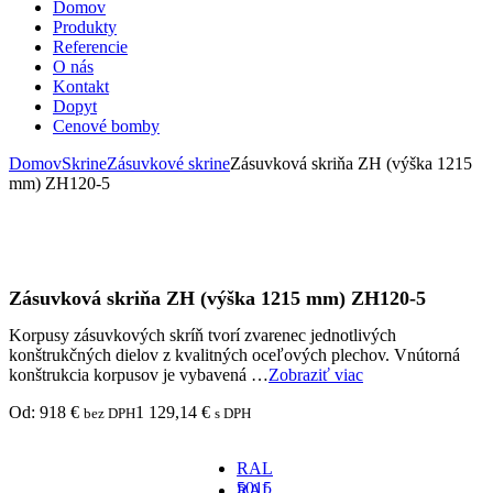
Domov
Produkty
Referencie
O nás
Kontakt
Dopyt
Cenové bomby
Domov
Skrine
Zásuvkové skrine
Zásuvková skriňa ZH (výška 1215
mm) ZH120-5
Zásuvková skriňa ZH (výška 1215 mm) ZH120-5
Korpusy zásuvkových skríň tvorí zvarenec jednotlivých
konštrukčných dielov z kvalitných oceľových plechov. Vnútorná
konštrukcia korpusov je vybavená …
Zobraziť viac
Od:
918
€
1 129,14
€
bez DPH
s DPH
RAL
5015
RAL