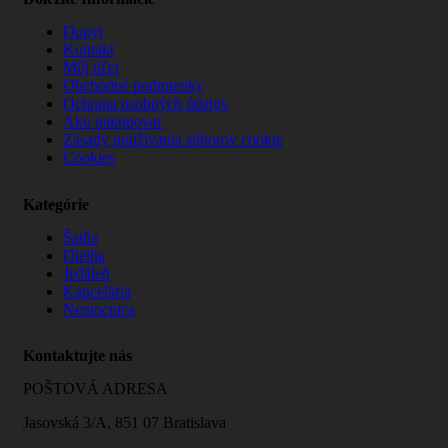
Dopyt
Kontakt
Môj účet
Obchodné podmienky
Ochrana osobných údajov
Ako nakupovať
Zásady používania súborov cookie
Cookies
Kategórie
Šatňa
Dielňa
Jedáleň
Kancelária
Nemocnica
Kontaktujte nás
POŠTOVÁ ADRESA
Jasovská 3/A, 851 07 Bratislava