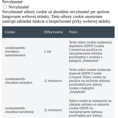
Nevyhnutné
Nevyhnutné
Nevyhnutné súbory cookie sú absolútne nevyhnutné pre správne
fungovanie webovej stránky. Tieto súbory cookie anonymne
zaisťujú základné funkcie a bezpečnostné prvky webovej stránky.
Cookie
Dĺžka trvania
Popis
Tento súbor cookie nastavený
doplnkom GDPR Cookie
cookielawinfo-
Consent sa používa na
checkbox-
1 rok
zaznamenanie súhlasu
advertisement
používateľa s cookies v
kategórii „Reklamné“.
Tento súbor cookie nastavuje
doplnok GDPR Cookie
Consent. Súbor cookie sa
cookielawinfo-
11 mesiacov
používa na uloženie súhlasu
checkbox-analytics
používateľa pre súbory
cookie v kategórii
„Analytické“.
Súbor cookie je nastavený na
základe súhlasu so súbormi
cookielawinfo-
cookie GDPR na
11 mesiacov
checkbox-functional
zaznamenanie súhlasu
používateľa pre súbory