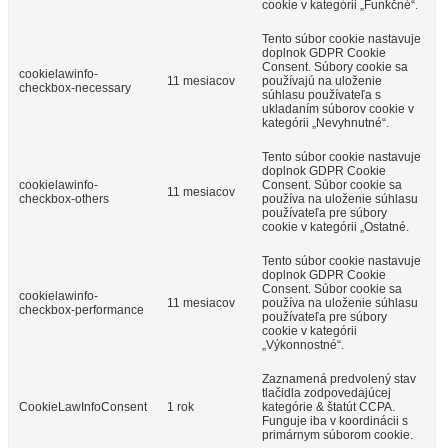
cookie v kategórii „Funkčné“.
Tento súbor cookie nastavuje
doplnok GDPR Cookie
Consent. Súbory cookie sa
cookielawinfo-
11 mesiacov
používajú na uloženie
checkbox-necessary
súhlasu používateľa s
ukladaním súborov cookie v
kategórii „Nevyhnutné“.
Tento súbor cookie nastavuje
doplnok GDPR Cookie
cookielawinfo-
Consent. Súbor cookie sa
11 mesiacov
checkbox-others
používa na uloženie súhlasu
používateľa pre súbory
cookie v kategórii „Ostatné.
Tento súbor cookie nastavuje
doplnok GDPR Cookie
Consent. Súbor cookie sa
cookielawinfo-
11 mesiacov
používa na uloženie súhlasu
checkbox-performance
používateľa pre súbory
cookie v kategórii
„Výkonnostné“.
Zaznamená predvolený stav
tlačidla zodpovedajúcej
CookieLawInfoConsent
1 rok
kategórie & štatút CCPA.
Funguje iba v koordinácii s
primárnym súborom cookie.