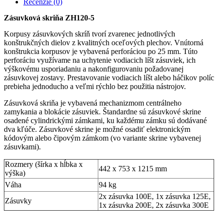
Recenzie (0)
Zásuvková skriňa ZH120-5
Korpusy zásuvkových skríň tvorí zvarenec jednotlivých
konštrukčných dielov z kvalitných oceľových plechov. Vnútorná
konštrukcia korpusov je vybavená perforáciou po 25 mm. Túto
perforáciu využívame na uchytenie vodiacich líšt zásuviek, ich
výškovému usporiadaniu a nakonfigurovaniu požadovanej
zásuvkovej zostavy. Prestavovanie vodiacich líšt alebo háčikov políc
prebieha jednoducho a veľmi rýchlo bez použitia nástrojov.
Zásuvková skriňa je vybavená mechanizmom centrálneho
zamykania a blokácie zásuviek. Štandardne sú zásuvkové skrine
osadené cylindrickými zámkami, ku každému zámku sú dodávané
dva kľúče. Zásuvkové skrine je možné osadiť elektronickým
kódovým alebo čipovým zámkom (vo variante skrine vybavenej
zásuvkami).
Rozmery (šírka x hĺbka x
442 x 753 x 1215 mm
výška)
Váha
94 kg
2x zásuvka 100E, 1x zásuvka 125E,
Zásuvky
1x zásuvka 200E, 2x zásuvka 300E