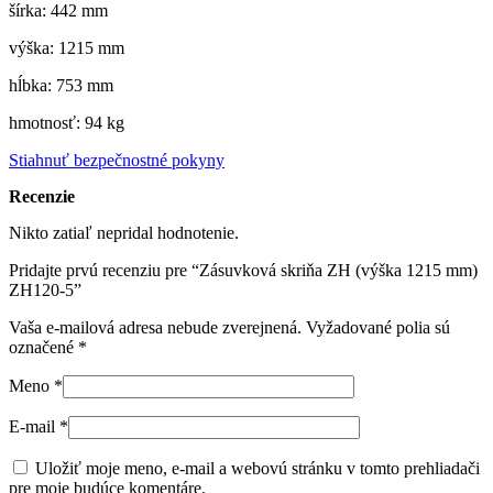
šírka: 442 mm
výška: 1215 mm
hĺbka: 753 mm
hmotnosť: 94 kg
Stiahnuť bezpečnostné pokyny
Recenzie
Nikto zatiaľ nepridal hodnotenie.
Pridajte prvú recenziu pre “Zásuvková skriňa ZH (výška 1215 mm)
ZH120-5”
Vaša e-mailová adresa nebude zverejnená.
Vyžadované polia sú
označené
*
Meno
*
E-mail
*
Uložiť moje meno, e-mail a webovú stránku v tomto prehliadači
pre moje budúce komentáre.