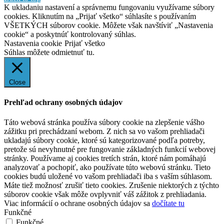
K ukladaniu nastavení a správnemu fungovaniu využívame súbory
cookies. Kliknutím na „Prijať všetko“ súhlasíte s používaním
VŠETKÝCH súborov cookie. Môžete však navštíviť „Nastavenia
cookie“ a poskytnúť kontrolovaný súhlas.
Nastavenia cookie
Prijať všetko
Súhlas môžete odmietnuť
tu.
Close
Prehľad ochrany osobných údajov
Táto webová stránka používa súbory cookie na zlepšenie vášho
zážitku pri prechádzaní webom. Z nich sa vo vašom prehliadači
ukladajú súbory cookie, ktoré sú kategorizované podľa potreby,
pretože sú nevyhnutné pre fungovanie základných funkcií webovej
stránky. Používame aj cookies tretích strán, ktoré nám pomáhajú
analyzovať a pochopiť, ako používate túto webovú stránku. Tieto
cookies budú uložené vo vašom prehliadači iba s vaším súhlasom.
Máte tiež možnosť zrušiť tieto cookies. Zrušenie niektorých z týchto
súborov cookie však môže ovplyvniť váš zážitok z prehliadania.
Viac informácií o ochrane osobných údajov sa
dočítate tu
Funkčné
Funkčné