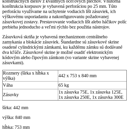
konštrukčných dielov z kvalitných oceľových plechov. Vnútorná
konštrukcia korpusov je vybavená perforáciou po 25 mm. Túto
perforáciu využívame na uchytenie vodiacich líšt zásuviek, ich
výškovému usporiadaniu a nakonfigurovaniu požadovanej
zásuvkovej zostavy. Prestavovanie vodiacich líšt alebo háčikov políc
prebieha jednoducho a veľmi rýchlo bez použitia nástrojov.
Zásuvková skriňa je vybavená mechanizmom centrálneho
zamykania a blokácie zásuviek. Štandardne sú zásuvkové skrine
osadené cylindrickými zámkami, ku každému zámku sú dodávané
dva kľúče. Zásuvkové skrine je možné osadiť elektronickým
kódovým alebo čipovým zámkom (vo variante skrine vybavenej
zásuvkami).
Rozmery (šírka x hĺbka x
442 x 753 x 840 mm
výška)
Váha
65 kg
1x zásuvka 75E, 1x zásuvka 125E,
Zásuvky
1x zásuvka 250E, 1x zásuvka 300E
šírka: 442 mm
výška: 840 mm
hĺbka: 753 mm