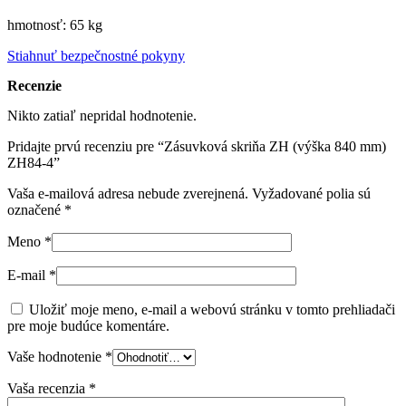
hmotnosť: 65 kg
Stiahnuť bezpečnostné pokyny
Recenzie
Nikto zatiaľ nepridal hodnotenie.
Pridajte prvú recenziu pre “Zásuvková skriňa ZH (výška 840 mm)
ZH84-4”
Vaša e-mailová adresa nebude zverejnená.
Vyžadované polia sú
označené
*
Meno
*
E-mail
*
Uložiť moje meno, e-mail a webovú stránku v tomto prehliadači
pre moje budúce komentáre.
Vaše hodnotenie
*
Vaša recenzia
*