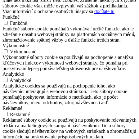
Máte tiež možnosť zrušiť tieto cookies. Zrušenie niektorých z týchto
súborov cookie však môže ovplyvniť váš zážitok z prehliadania.
Viac informácií o ochrane osobných údajov sa
dočítate tu
Funkčné
Funkčné
Funkčné súbory cookie pomáhajú vykonávať určité funkcie, ako je
zdieľanie obsahu webovej stránky na platformách sociálnych médií,
zhromažďovanie spätnej väzby a ďalšie funkcie tretích strán.
Výkonnostné
Výkonnostné
Výkonnostné súbory cookie sa používajú na pochopenie a analýzu
kľúčových indexov výkonnosti webovej stránky, čo pomáha pri
poskytovaní lepšej používateľskej skúsenosti pre návštevníkov.
Analytické
Analytické
Analytické cookies sa používajú na pochopenie toho, ako
návštevníci interagujú s webovou stránkou. Tieto súbory cookie
pomáhajú poskytovať informácie o metrikách, ako je počet
návštevníkov, miera odchodov, zdroj návštevnosti atď.
Reklamné
Reklamné
Reklamné súbory cookie sa používajú na poskytovanie relevantných
reklám a marketingových kampaní návštevníkom. Tieto súbory
cookie sledujú návštevníkov na webových stránkach a zhromažďujú
informácie na poskytovanie prispôsobených reklám.