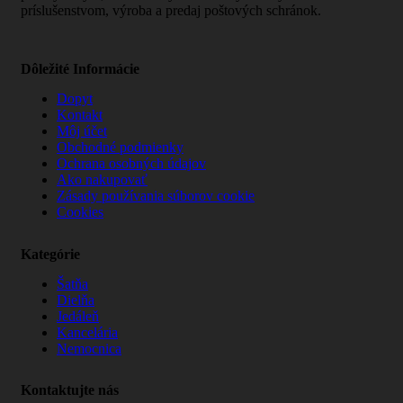
príslušenstvom, výroba a predaj poštových schránok.
Dôležité Informácie
Dopyt
Kontakt
Môj účet
Obchodné podmienky
Ochrana osobných údajov
Ako nakupovať
Zásady používania súborov cookie
Cookies
Kategórie
Šatňa
Dielňa
Jedáleň
Kancelária
Nemocnica
Kontaktujte nás