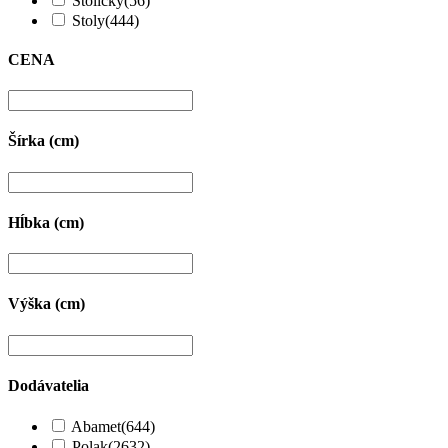
Stoličky
(56)
Stoly
(444)
CENA
Šírka (cm)
Hĺbka (cm)
Výška (cm)
Dodávatelia
Abamet
(644)
Polak
(2632)