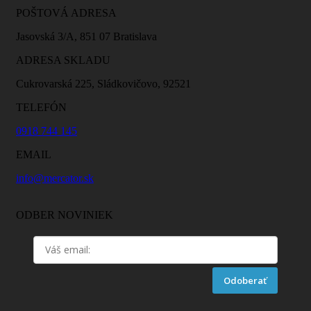
POŠTOVÁ ADRESA
Jasovská 3/A, 851 07 Bratislava
ADRESA SKLADU
Cukrovarská 225, Sládkovičovo, 92521
TELEFÓN
0918 744 145
EMAIL
info@mercator.sk
ODBER NOVINIEK
Odoberať