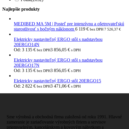
Najlepšie produkty
MEDIBED MA 5M | Posteľ pre intenzívnu a ošetrovateľskú
starostlivosť s bočným náklonom
6 119
€
bez DPH
7 526,37
€
Elektricky nastaviteľný ERGO stôl s nadstavbou
20ERGO14N
Od:
3 135
€
3 856,05
€
bez DPH
s DPH
Elektricky nastaviteľný ERGO stôl s nadstavbou
20ERGO17N
Od:
3 135
€
3 856,05
€
bez DPH
s DPH
Elektricky nastaviteľný ERGO stôl 20ERGO15
Od:
2 822
€
3 471,06
€
bez DPH
s DPH
Sme výrobná a obchodná firma založená od roku 1991. Hlavné
zameranie je zariaďovanie výrobných firiem a servisov
priemyselným, kancelárskym a kovovým nábytkom a