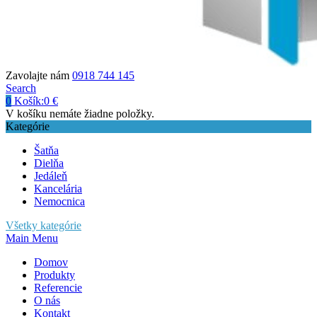
Zavolajte nám
0918 744 145
Search
0
Košík:
0
€
V košíku nemáte žiadne položky.
Kategórie
Šatňa
Dielňa
Jedáleň
Kancelária
Nemocnica
Všetky kategórie
Main Menu
Domov
Produkty
Referencie
O nás
Kontakt