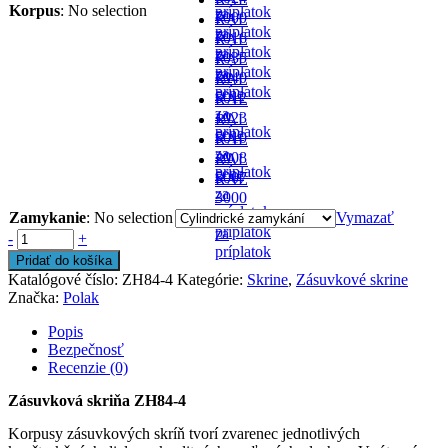
Korpus
:
No selection
príplatok
za
-
7000
RAL
príplatok
za
-
7016
RAL
príplatok
za
-
7035
RAL
príplatok
za
- v
7040
RAL
príplatok
cene
-
5012
RAL
za
- v
1023
RAL
príplatok
cene
-
5010
RAL
za
- v
2008
RAL
príplatok
cene
-
5007
RAL
za
-
3000
príplatok
za
-
Zamykanie
:
No selection
Vymazať
príplatok
za
-
+
príplatok
Pridať do košíka
Katalógové číslo:
ZH84-4
Kategórie:
Skrine
,
Zásuvkové skrine
Značka:
Polak
Popis
Bezpečnosť
Recenzie (0)
Zásuvková skriňa ZH84-4
Korpusy zásuvkových skríň tvorí zvarenec jednotlivých