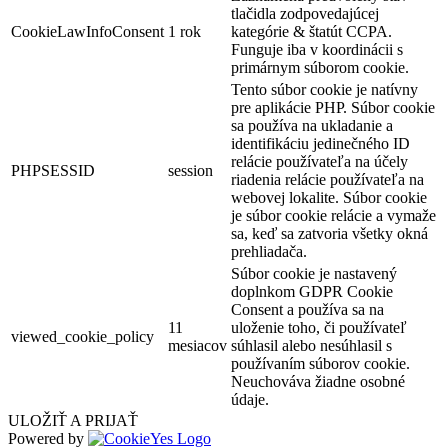
tlačidla zodpovedajúcej
CookieLawInfoConsent
1 rok
kategórie & štatút CCPA.
Funguje iba v koordinácii s
primárnym súborom cookie.
Tento súbor cookie je natívny
pre aplikácie PHP. Súbor cookie
sa používa na ukladanie a
identifikáciu jedinečného ID
relácie používateľa na účely
PHPSESSID
session
riadenia relácie používateľa na
webovej lokalite. Súbor cookie
je súbor cookie relácie a vymaže
sa, keď sa zatvoria všetky okná
prehliadača.
Súbor cookie je nastavený
doplnkom GDPR Cookie
Consent a používa sa na
11
uloženie toho, či používateľ
viewed_cookie_policy
mesiacov
súhlasil alebo nesúhlasil s
používaním súborov cookie.
Neuchováva žiadne osobné
údaje.
ULOŽIŤ A PRIJAŤ
Powered by