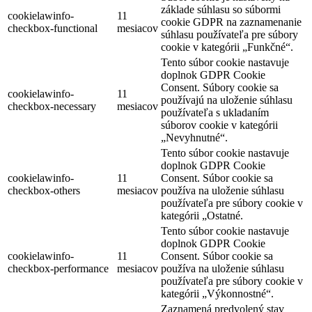
základe súhlasu so súbormi
cookielawinfo-
11
cookie GDPR na zaznamenanie
checkbox-functional
mesiacov
súhlasu používateľa pre súbory
cookie v kategórii „Funkčné“.
Tento súbor cookie nastavuje
doplnok GDPR Cookie
Consent. Súbory cookie sa
cookielawinfo-
11
používajú na uloženie súhlasu
checkbox-necessary
mesiacov
používateľa s ukladaním
súborov cookie v kategórii
„Nevyhnutné“.
Tento súbor cookie nastavuje
doplnok GDPR Cookie
cookielawinfo-
11
Consent. Súbor cookie sa
checkbox-others
mesiacov
používa na uloženie súhlasu
používateľa pre súbory cookie v
kategórii „Ostatné.
Tento súbor cookie nastavuje
doplnok GDPR Cookie
cookielawinfo-
11
Consent. Súbor cookie sa
checkbox-performance
mesiacov
používa na uloženie súhlasu
používateľa pre súbory cookie v
kategórii „Výkonnostné“.
Zaznamená predvolený stav