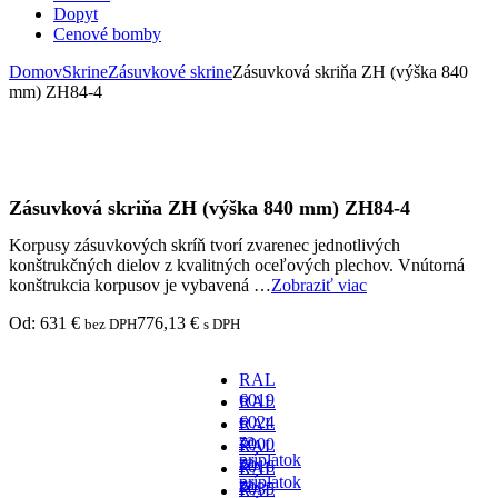
Dopyt
Cenové bomby
Domov
Skrine
Zásuvkové skrine
Zásuvková skriňa ZH (výška 840
mm) ZH84-4
Zásuvková skriňa ZH (výška 840 mm) ZH84-4
Korpusy zásuvkových skríň tvorí zvarenec jednotlivých
konštrukčných dielov z kvalitných oceľových plechov. Vnútorná
konštrukcia korpusov je vybavená …
Zobraziť viac
Od:
631
€
776,13
€
bez DPH
s DPH
RAL
6019
RAL
-
6024
RAL
za
-
7000
RAL
príplatok
za
-
7016
RAL
príplatok
za
-
7035
RAL