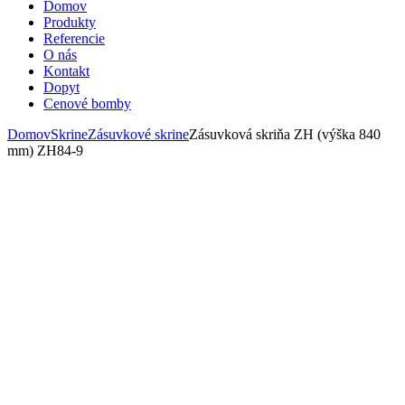
Domov
Produkty
Referencie
O nás
Kontakt
Dopyt
Cenové bomby
Domov
Skrine
Zásuvkové skrine
Zásuvková skriňa ZH (výška 840
mm) ZH84-9