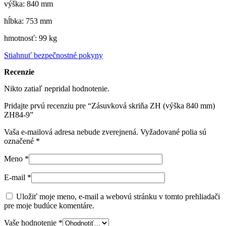
výška: 840 mm
hĺbka: 753 mm
hmotnosť: 99 kg
Stiahnuť bezpečnostné pokyny
Recenzie
Nikto zatiaľ nepridal hodnotenie.
Pridajte prvú recenziu pre “Zásuvková skriňa ZH (výška 840 mm)
ZH84-9”
Vaša e-mailová adresa nebude zverejnená.
Vyžadované polia sú
označené
*
Meno
*
E-mail
*
Uložiť moje meno, e-mail a webovú stránku v tomto prehliadači
pre moje budúce komentáre.
Vaše hodnotenie
*