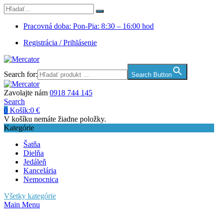
Pracovná doba: Pon-Pia: 8:30 – 16:00 hod
Registrácia / Prihlásenie
Search for:
Search Button
Zavolajte nám
0918 744 145
Search
0
Košík:
0
€
V košíku nemáte žiadne položky.
Kategórie
Šatňa
Dielňa
Jedáleň
Kancelária
Nemocnica
Všetky kategórie
Main Menu