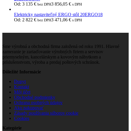
Od:
3 135
€
3 856,05
€
bez DPH
s DPH
Elektricky nastaviteľný ERGO stôl 20ERGO18
Od:
2 822
€
3 471,06
€
bez DPH
s DPH
Sme výrobná a obchodná firma založená od roku 1991. Hlavné
zameranie je zariaďovanie výrobných firiem a servisov
priemyselným, kancelárskym a kovovým nábytkom a
príslušenstvom, výroba a predaj poštových schránok.
Dôležité Informácie
Dopyt
Kontakt
Môj účet
Obchodné podmienky
Ochrana osobných údajov
Ako nakupovať
Zásady používania súborov cookie
Cookies
Kategórie