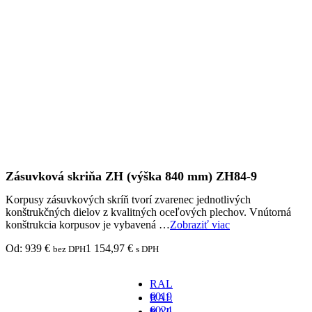
Zásuvková skriňa ZH (výška 840 mm) ZH84-9
Korpusy zásuvkových skríň tvorí zvarenec jednotlivých
konštrukčných dielov z kvalitných oceľových plechov. Vnútorná
konštrukcia korpusov je vybavená …
Zobraziť viac
Od:
939
€
1 154,97
€
bez DPH
s DPH
RAL
6019
RAL
-
6024
RAL