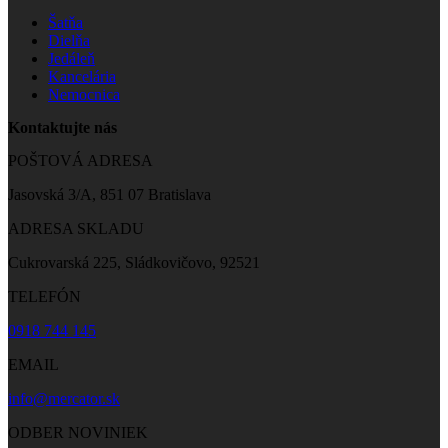
Šatňa
Dielňa
Jedáleň
Kancelária
Nemocnica
Kontaktujte nás
POŠTOVÁ ADRESA
Jasovská 3/A, 851 07 Bratislava
ADRESA SKLADU
Cukrovarská 225, Sládkovičovo, 92521
TELEFÓN
0918 744 145
EMAIL
info@mercator.sk
ODBER NOVINIEK