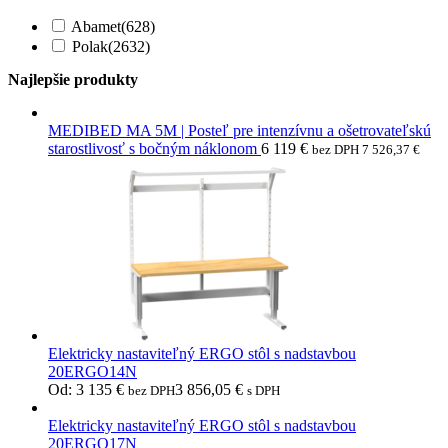
Abamet
(628)
Polak
(2632)
Najlepšie produkty
MEDIBED MA 5M | Posteľ pre intenzívnu a ošetrovateľskú
starostlivosť s bočným náklonom
6 119
€
bez DPH
7 526,37
€
Elektricky nastaviteľný ERGO stôl s nadstavbou
20ERGO14N
Od:
3 135
€
3 856,05
€
bez DPH
s DPH
Elektricky nastaviteľný ERGO stôl s nadstavbou
20ERGO17N