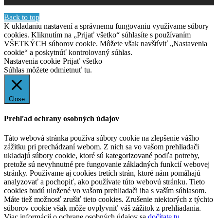
Back to top
K ukladaniu nastavení a správnemu fungovaniu využívame súbory
cookies. Kliknutím na „Prijať všetko“ súhlasíte s používaním
VŠETKÝCH súborov cookie. Môžete však navštíviť „Nastavenia
cookie“ a poskytnúť kontrolovaný súhlas.
Nastavenia cookie
Prijať všetko
Súhlas môžete odmietnuť
tu.
Close
Prehľad ochrany osobných údajov
Táto webová stránka používa súbory cookie na zlepšenie vášho
zážitku pri prechádzaní webom. Z nich sa vo vašom prehliadači
ukladajú súbory cookie, ktoré sú kategorizované podľa potreby,
pretože sú nevyhnutné pre fungovanie základných funkcií webovej
stránky. Používame aj cookies tretích strán, ktoré nám pomáhajú
analyzovať a pochopiť, ako používate túto webovú stránku. Tieto
cookies budú uložené vo vašom prehliadači iba s vaším súhlasom.
Máte tiež možnosť zrušiť tieto cookies. Zrušenie niektorých z týchto
súborov cookie však môže ovplyvniť váš zážitok z prehliadania.
Viac informácií o ochrane osobných údajov sa
dočítate tu