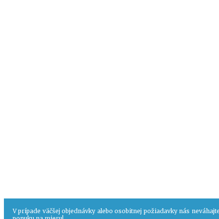
V prípade väčšej objednávky alebo osobitnej požiadavky nás neváhaj
ponuku na mieru!