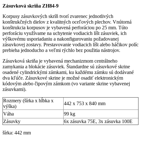
Zásuvková skriňa ZH84-9
Korpusy zásuvkových skríň tvorí zvarenec jednotlivých
konštrukčných dielov z kvalitných oceľových plechov. Vnútorná
konštrukcia korpusov je vybavená perforáciou po 25 mm. Túto
perforáciu využívame na uchytenie vodiacich líšt zásuviek, ich
výškovému usporiadaniu a nakonfigurovaniu požadovanej
zásuvkovej zostavy. Prestavovanie vodiacich líšt alebo háčikov políc
prebieha jednoducho a veľmi rýchlo bez použitia nástrojov.
Zásuvková skriňa je vybavená mechanizmom centrálneho
zamykania a blokácie zásuviek. Štandardne sú zásuvkové skrine
osadené cylindrickými zámkami, ku každému zámku sú dodávané
dva kľúče. Zásuvkové skrine je možné osadiť elektronickým
kódovým alebo čipovým zámkom (vo variante skrine vybavenej
zásuvkami).
Rozmery (šírka x hĺbka x
442 x 753 x 840 mm
výška)
Váha
99 kg
Zásuvky
6x zásuvka 75E, 3x zásuvka 100E
šírka: 442 mm