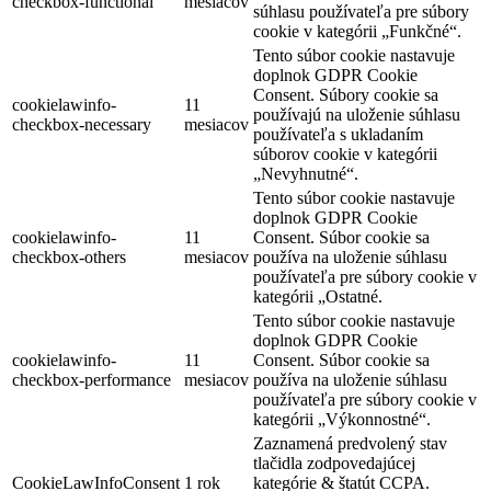
checkbox-functional
mesiacov
súhlasu používateľa pre súbory
cookie v kategórii „Funkčné“.
Tento súbor cookie nastavuje
doplnok GDPR Cookie
Consent. Súbory cookie sa
cookielawinfo-
11
používajú na uloženie súhlasu
checkbox-necessary
mesiacov
používateľa s ukladaním
súborov cookie v kategórii
„Nevyhnutné“.
Tento súbor cookie nastavuje
doplnok GDPR Cookie
cookielawinfo-
11
Consent. Súbor cookie sa
checkbox-others
mesiacov
používa na uloženie súhlasu
používateľa pre súbory cookie v
kategórii „Ostatné.
Tento súbor cookie nastavuje
doplnok GDPR Cookie
cookielawinfo-
11
Consent. Súbor cookie sa
checkbox-performance
mesiacov
používa na uloženie súhlasu
používateľa pre súbory cookie v
kategórii „Výkonnostné“.
Zaznamená predvolený stav
tlačidla zodpovedajúcej
CookieLawInfoConsent
1 rok
kategórie & štatút CCPA.