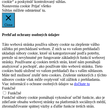
cookie“ a poskytnúť kontrolovaný súhlas.
Nastavenia cookie
Prijať všetko
Súhlas môžete odmietnuť
tu.
Close
Prehľad ochrany osobných údajov
Táto webová stránka používa súbory cookie na zlepšenie vášho
zážitku pri prechádzaní webom. Z nich sa vo vašom prehliadači
ukladajú súbory cookie, ktoré sú kategorizované podľa potreby,
pretože sú nevyhnutné pre fungovanie základných funkcií webovej
stránky. Používame aj cookies tretích strán, ktoré nám pomáhajú
analyzovať a pochopiť, ako používate túto webovú stránku. Tieto
cookies budú uložené vo vašom prehliadači iba s vaším súhlasom.
Máte tiež možnosť zrušiť tieto cookies. Zrušenie niektorých z týchto
súborov cookie však môže ovplyvniť váš zážitok z prehliadania.
Viac informácií o ochrane osobných údajov sa
dočítate tu
Funkčné
Funkčné
Funkčné súbory cookie pomáhajú vykonávať určité funkcie, ako je
zdieľanie obsahu webovej stránky na platformách sociálnych médií,
zhromažďovanie spätnej väzby a ďalšie funkcie tretích strán.