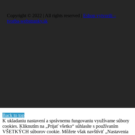
Copyright © 2022 | All rights reserved |
Eshop vytvorili –
tvorba-webstranky.sk
Back to top
K ukladaniu nastavení a správnemu fungovaniu využívame súbory
cookies. Kliknutím na „Prijať všetko“ súhlasíte s používaním
VŠETKÝCH súborov cookie. Môžete však navštíviť „Nastavenia