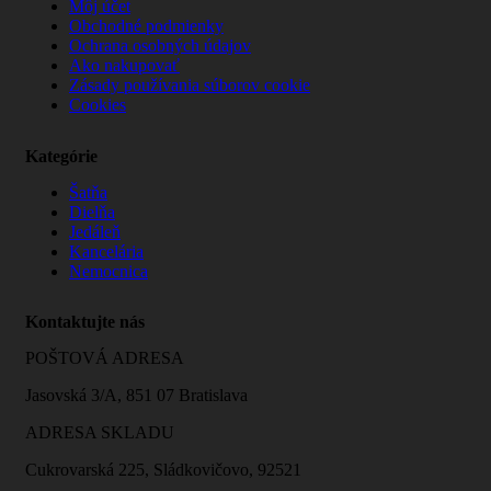
Môj účet
Obchodné podmienky
Ochrana osobných údajov
Ako nakupovať
Zásady používania súborov cookie
Cookies
Kategórie
Šatňa
Dielňa
Jedáleň
Kancelária
Nemocnica
Kontaktujte nás
POŠTOVÁ ADRESA
Jasovská 3/A, 851 07 Bratislava
ADRESA SKLADU
Cukrovarská 225, Sládkovičovo, 92521