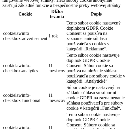
fungovanie webovej stránky. Tieto súbory cookie anonymne
zaisťujú základné funkcie a bezpečnostné prvky webovej stránky.
Dĺžka
Cookie
Popis
trvania
Tento súbor cookie nastavený
doplnkom GDPR Cookie
cookielawinfo-
Consent sa používa na
1 rok
checkbox-advertisement
zaznamenanie súhlasu
používateľa s cookies v
kategórii „Reklamné“.
Tento súbor cookie nastavuje
doplnok GDPR Cookie
cookielawinfo-
11
Consent. Súbor cookie sa
checkbox-analytics
mesiacov
používa na uloženie súhlasu
používateľa pre súbory cookie v
kategórii „Analytické“.
Súbor cookie je nastavený na
základe súhlasu so súbormi
cookielawinfo-
11
cookie GDPR na zaznamenanie
checkbox-functional
mesiacov
súhlasu používateľa pre súbory
cookie v kategórii „Funkčné“.
Tento súbor cookie nastavuje
doplnok GDPR Cookie
Consent. Súbory cookie sa
cookielawinfo-
11