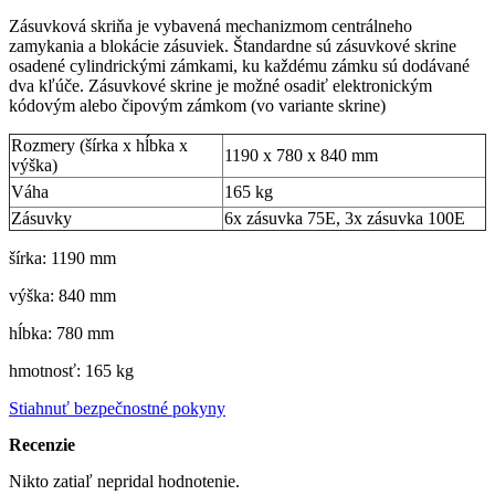
Zásuvková skriňa je vybavená mechanizmom centrálneho
zamykania a blokácie zásuviek. Štandardne sú zásuvkové skrine
osadené cylindrickými zámkami, ku každému zámku sú dodávané
dva kľúče. Zásuvkové skrine je možné osadiť elektronickým
kódovým alebo čipovým zámkom (vo variante skrine)
Rozmery (šírka x hĺbka x
1190 x 780 x 840 mm
výška)
Váha
165 kg
Zásuvky
6x zásuvka 75E, 3x zásuvka 100E
šírka: 1190 mm
výška: 840 mm
hĺbka: 780 mm
hmotnosť: 165 kg
Stiahnuť bezpečnostné pokyny
Recenzie
Nikto zatiaľ nepridal hodnotenie.