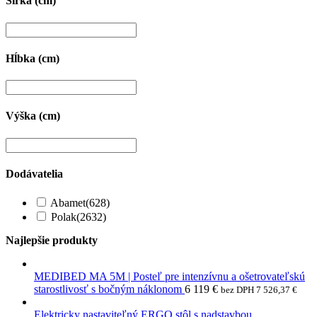
Šírka (cm)
Hĺbka (cm)
Výška (cm)
Dodávatelia
Abamet
(628)
Polak
(2632)
Najlepšie produkty
MEDIBED MA 5M | Posteľ pre intenzívnu a ošetrovateľskú
starostlivosť s bočným náklonom
6 119
€
bez DPH
7 526,37
€
Elektricky nastaviteľný ERGO stôl s nadstavbou