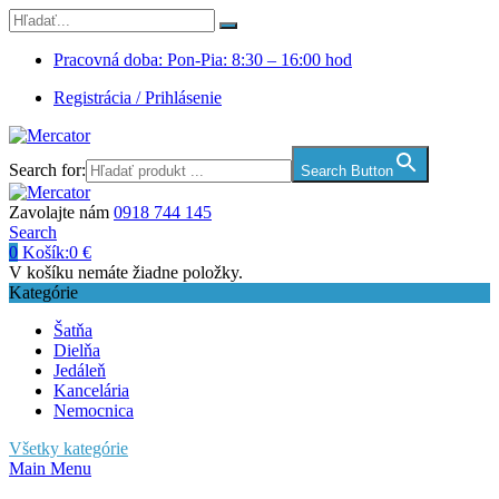
Pracovná doba: Pon-Pia: 8:30 – 16:00 hod
Registrácia / Prihlásenie
Search for:
Search Button
Zavolajte nám
0918 744 145
Search
0
Košík:
0
€
V košíku nemáte žiadne položky.
Kategórie
Šatňa
Dielňa
Jedáleň
Kancelária
Nemocnica
Všetky kategórie
Main Menu