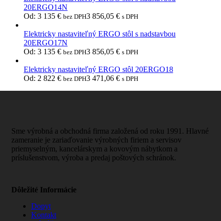
20ERGO14N
Od:
3 135
€
3 856,05
€
bez DPH
s DPH
Elektricky nastaviteľný ERGO stôl s nadstavbou
20ERGO17N
Od:
3 135
€
3 856,05
€
bez DPH
s DPH
Elektricky nastaviteľný ERGO stôl 20ERGO18
Od:
2 822
€
3 471,06
€
bez DPH
s DPH
Sme výrobná a obchodná firma založená od roku 1991. Hlavné
zameranie je zariaďovanie výrobných firiem a servisov
priemyselným, kancelárskym a kovovým nábytkom a
príslušenstvom, výroba a predaj poštových schránok.
Dôležité Informácie
Dopyt
Kontakt