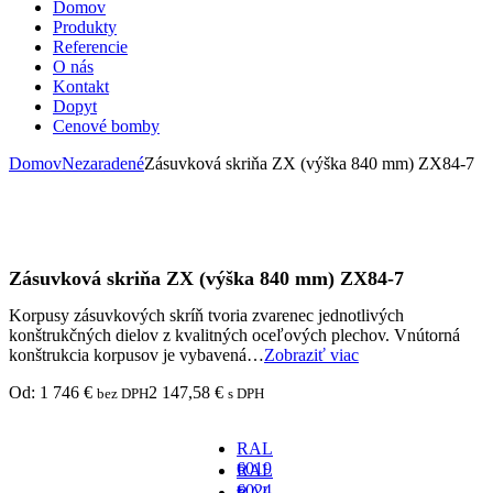
Domov
Produkty
Referencie
O nás
Kontakt
Dopyt
Cenové bomby
Domov
Nezaradené
Zásuvková skriňa ZX (výška 840 mm) ZX84-7
Zásuvková skriňa ZX (výška 840 mm) ZX84-7
Korpusy zásuvkových skríň tvoria zvarenec jednotlivých
konštrukčných dielov z kvalitných oceľových plechov. Vnútorná
konštrukcia korpusov je vybavená…
Zobraziť viac
Od:
1 746
€
2 147,58
€
bez DPH
s DPH
RAL
6019
RAL
-
6024
RAL