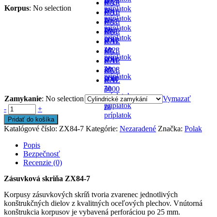
-
6024
RAL
Korpus
:
No selection
príplatok
za
-
7016
RAL
príplatok
za
-
7035
RAL
príplatok
za
- v
7040
RAL
príplatok
cene
-
5012
RAL
za
- v
1023
RAL
príplatok
cene
-
5010
RAL
za
- v
2008
RAL
príplatok
cene
-
5007
RAL
za
-
3000
príplatok
za
-
Zamykanie
:
No selection
Vymazať
príplatok
za
-
+
príplatok
Pridať do košíka
Katalógové číslo:
ZX84-7
Kategórie:
Nezaradené
Značka:
Polak
Popis
Bezpečnosť
Recenzie (0)
Zásuvková skriňa ZX84-7
Korpusy zásuvkových skríň tvoria zvarenec jednotlivých
konštrukčných dielov z kvalitných oceľových plechov. Vnútorná
konštrukcia korpusov je vybavená perforáciou po 25 mm.