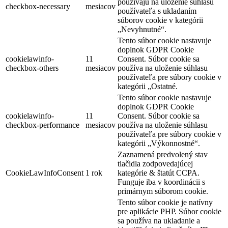
používajú na uloženie súhlasu
checkbox-necessary
mesiacov
používateľa s ukladaním
súborov cookie v kategórii
„Nevyhnutné“.
Tento súbor cookie nastavuje
doplnok GDPR Cookie
cookielawinfo-
11
Consent. Súbor cookie sa
checkbox-others
mesiacov
používa na uloženie súhlasu
používateľa pre súbory cookie v
kategórii „Ostatné.
Tento súbor cookie nastavuje
doplnok GDPR Cookie
cookielawinfo-
11
Consent. Súbor cookie sa
checkbox-performance
mesiacov
používa na uloženie súhlasu
používateľa pre súbory cookie v
kategórii „Výkonnostné“.
Zaznamená predvolený stav
tlačidla zodpovedajúcej
CookieLawInfoConsent
1 rok
kategórie & štatút CCPA.
Funguje iba v koordinácii s
primárnym súborom cookie.
Tento súbor cookie je natívny
pre aplikácie PHP. Súbor cookie
sa používa na ukladanie a