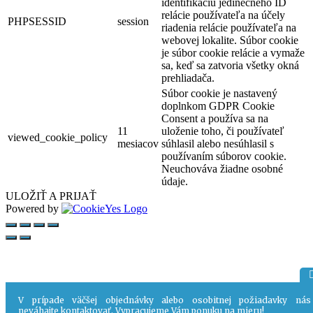
identifikáciu jedinečného ID
relácie používateľa na účely
PHPSESSID
session
riadenia relácie používateľa na
webovej lokalite. Súbor cookie
je súbor cookie relácie a vymaže
sa, keď sa zatvoria všetky okná
prehliadača.
Súbor cookie je nastavený
doplnkom GDPR Cookie
Consent a používa sa na
11
uloženie toho, či používateľ
viewed_cookie_policy
mesiacov
súhlasil alebo nesúhlasil s
používaním súborov cookie.
Neuchováva žiadne osobné
údaje.
ULOŽIŤ A PRIJAŤ
Powered by
V prípade väčšej objednávky alebo osobitnej požiadavky nás
neváhajte kontaktovať. Vypracujeme Vám ponuku na mieru!