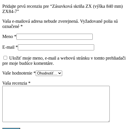
Pridajte prvú recenziu pre “Zásuvková skriňa ZX (výška 840 mm)
ZX84-7”
Vaša e-mailová adresa nebude zverejnená.
Vyžadované polia sú
označené
*
Meno
*
E-mail
*
Uložiť moje meno, e-mail a webovú stránku v tomto prehliadači
pre moje budúce komentáre.
Vaše hodnotenie
*
Vaša recenzia
*