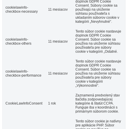
doplnok GDPR Cookie
Consent. Súbory cookie sa
cookielawinfo-
11 mesiacov
používajú na uloženie
checkbox-necessary
súhlasu používateľa s
ukladaním súborov cookie v
kategórii „Nevyhnutné“.
Tento súbor cookie nastavuje
doplnok GDPR Cookie
cookielawinfo-
Consent. Súbor cookie sa
11 mesiacov
checkbox-others
používa na uloženie súhlasu
používateľa pre súbory
cookie v kategórii „Ostatné.
Tento súbor cookie nastavuje
doplnok GDPR Cookie
Consent. Súbor cookie sa
cookielawinfo-
11 mesiacov
používa na uloženie súhlasu
checkbox-performance
používateľa pre súbory
cookie v kategórii
„Výkonnostné“.
Zaznamená predvolený stav
tlačidla zodpovedajúcej
CookieLawInfoConsent
1 rok
kategórie & štatút CCPA.
Funguje iba v koordinácii s
primárnym súborom cookie.
Tento súbor cookie je natívny
pre aplikácie PHP. Súbor