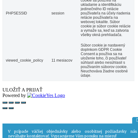
cookie sa používa na
ukladanie a identifikáciu
jedinečného ID relácie
PHPSESSID
session
používateľa na účely riadenia
relácie používateľa na
webovej lokalite. Súbor
cookie je súbor cookie relácie
a vymaže sa, keď sa zatvoria
všetky okná prehliadača.
Súbor cookie je nastavený
doplnkom GDPR Cookie
Consent a používa sa na
uloženie toho, či používateľ
viewed_cookie_policy
11 mesiacov
súhlasil alebo nesúhlasil s
používaním súborov cookie.
Neuchováva žiadne osobné
údaje.
ULOŽIŤ A PRIJAŤ
Powered by
V prípade väčšej objednávky alebo osobitnej požiadavky nás
neváhajte kontaktovať. Vypracujeme Vám ponuku na mieru!