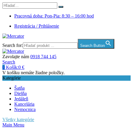
Pracovná doba: Pon-Pia: 8:30 – 16:00 hod
Registrácia / Prihlásenie
Search for:
Search Button
Zavolajte nám
0918 744 145
Search
0
Košík:
0
€
V košíku nemáte žiadne položky.
Kategórie
Šatňa
Dielňa
Jedáleň
Kancelária
Nemocnica
Všetky kategórie
Main Menu