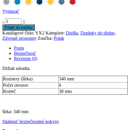
Vymazať
-
+
Pridať do košíka
Katalógové číslo:
YX2
Kategórie:
Dielňa
,
Doplnky do dielne
,
Závesné programy
Značka:
Polak
Popis
Bezpečnosť
Recenzie (0)
Držiak náradia.
Rozmery (šírka)
340 mm
Počet otvorov
6
Rozteč
38 mm
šírka: 340 mm
Stiahnuť bezpečnostné pokyny