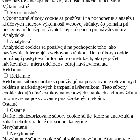
zhromažďovanie spätnej väzby a ďalšie funkcie tretích strán.
Výkonnostné
Výkonnostné
Výkonnostné súbory cookie sa používajú na pochopenie a analýzu
kľúčových indexov výkonnosti webovej stránky, čo pomáha pri
poskytovaní lepšej používateľskej skúsenosti pre návštevníkov.
Analytické
Analytické
Analytické cookies sa používajú na pochopenie toho, ako
návštevníci interagujú s webovou stránkou. Tieto súbory cookie
pomáhajú poskytovať informácie o metrikách, ako je počet
návštevníkov, miera odchodov, zdroj návštevnosti atď.
Reklamné
Reklamné
Reklamné súbory cookie sa používajú na poskytovanie relevantných
reklám a marketingových kampaní návštevníkom. Tieto súbory
cookie sledujú návštevníkov na webových stránkach a zhromažďujú
informácie na poskytovanie prispôsobených reklám.
Ostatné
Ostatné
Ďalšie nekategorizované súbory cookie sú tie, ktoré sa analyzujú a
zatiaľ neboli zaradené do žiadnej kategórie.
Nevyhnutné
Nevyhnutné
Nevyhnutné súbory cookie sú absolútne nevyhnutné pre správne