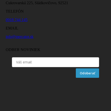
Cukrovarská 225, Sládkovičovo, 92521
TELEFÓN
0918 744 145
EMAIL
info@mercator.sk
ODBER NOVINIEK
Odoberať