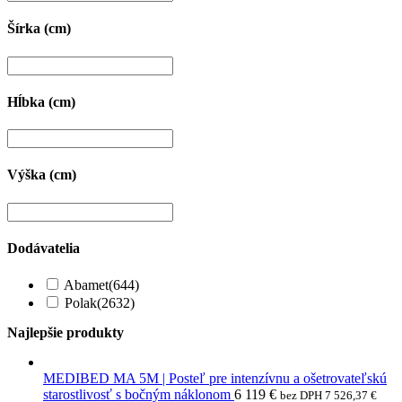
Šírka (cm)
Hĺbka (cm)
Výška (cm)
Dodávatelia
Abamet
(644)
Polak
(2632)
Najlepšie produkty
MEDIBED MA 5M | Posteľ pre intenzívnu a ošetrovateľskú
starostlivosť s bočným náklonom
6 119
€
bez DPH
7 526,37
€