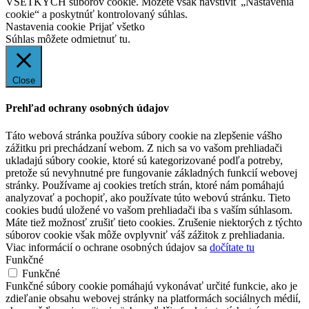
VŠETKÝCH súborov cookie. Môžete však navštíviť „Nastavenia
cookie“ a poskytnúť kontrolovaný súhlas.
Nastavenia cookie
Prijať všetko
Súhlas môžete odmietnuť
tu.
Close
Prehľad ochrany osobných údajov
Táto webová stránka používa súbory cookie na zlepšenie vášho
zážitku pri prechádzaní webom. Z nich sa vo vašom prehliadači
ukladajú súbory cookie, ktoré sú kategorizované podľa potreby,
pretože sú nevyhnutné pre fungovanie základných funkcií webovej
stránky. Používame aj cookies tretích strán, ktoré nám pomáhajú
analyzovať a pochopiť, ako používate túto webovú stránku. Tieto
cookies budú uložené vo vašom prehliadači iba s vaším súhlasom.
Máte tiež možnosť zrušiť tieto cookies. Zrušenie niektorých z týchto
súborov cookie však môže ovplyvniť váš zážitok z prehliadania.
Viac informácií o ochrane osobných údajov sa
dočítate tu
Funkčné
Funkčné
Funkčné súbory cookie pomáhajú vykonávať určité funkcie, ako je
zdieľanie obsahu webovej stránky na platformách sociálnych médií,