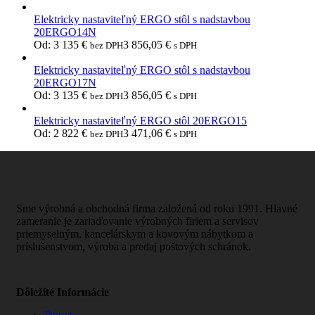
Elektricky nastaviteľný ERGO stôl s nadstavbou
20ERGO14N
Od:
3 135
€
3 856,05
€
bez DPH
s DPH
Elektricky nastaviteľný ERGO stôl s nadstavbou
20ERGO17N
Od:
3 135
€
3 856,05
€
bez DPH
s DPH
Elektricky nastaviteľný ERGO stôl 20ERGO15
Od:
2 822
€
3 471,06
€
bez DPH
s DPH
Sme výrobná a obchodná firma založená od roku 1991. Hlavné
zameranie je zariaďovanie výrobných firiem a servisov
priemyselným, kancelárskym a kovovým nábytkom a
príslušenstvom, výroba a predaj poštových schránok.
Dôležité Informácie