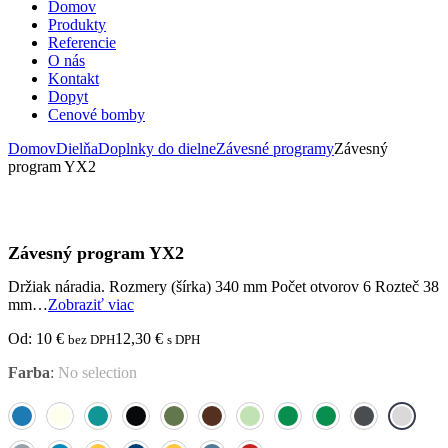
Domov
Produkty
Referencie
O nás
Kontakt
Dopyt
Cenové bomby
Domov
Dielňa
Doplnky do dielne
Závesné programy
Závesný
program YX2
Závesný program YX2
Držiak náradia. Rozmery (šírka) 340 mm Počet otvorov 6 Rozteč 38
mm…
Zobraziť viac
Od:
10
€
12,30
€
bez DPH
s DPH
Farba
:
No selection