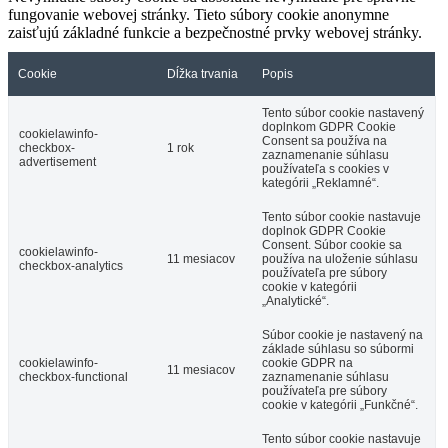
fungovanie webovej stránky. Tieto súbory cookie anonymne
zaisťujú základné funkcie a bezpečnostné prvky webovej stránky.
Cookie
Dĺžka trvania
Popis
Tento súbor cookie nastavený
doplnkom GDPR Cookie
cookielawinfo-
Consent sa používa na
checkbox-
1 rok
zaznamenanie súhlasu
advertisement
používateľa s cookies v
kategórii „Reklamné“.
Tento súbor cookie nastavuje
doplnok GDPR Cookie
Consent. Súbor cookie sa
cookielawinfo-
11 mesiacov
používa na uloženie súhlasu
checkbox-analytics
používateľa pre súbory
cookie v kategórii
„Analytické“.
Súbor cookie je nastavený na
základe súhlasu so súbormi
cookielawinfo-
cookie GDPR na
11 mesiacov
checkbox-functional
zaznamenanie súhlasu
používateľa pre súbory
cookie v kategórii „Funkčné“.
Tento súbor cookie nastavuje