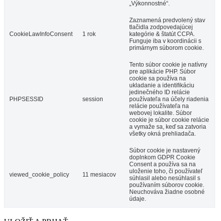
„Výkonnostné“.
Zaznamená predvolený stav
tlačidla zodpovedajúcej
CookieLawInfoConsent
1 rok
kategórie & štatút CCPA.
Funguje iba v koordinácii s
primárnym súborom cookie.
Tento súbor cookie je natívny
pre aplikácie PHP. Súbor
cookie sa používa na
ukladanie a identifikáciu
jedinečného ID relácie
PHPSESSID
session
používateľa na účely riadenia
relácie používateľa na
webovej lokalite. Súbor
cookie je súbor cookie relácie
a vymaže sa, keď sa zatvoria
všetky okná prehliadača.
Súbor cookie je nastavený
doplnkom GDPR Cookie
Consent a používa sa na
uloženie toho, či používateľ
viewed_cookie_policy
11 mesiacov
súhlasil alebo nesúhlasil s
používaním súborov cookie.
Neuchováva žiadne osobné
údaje.