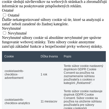
cookie sledujú návštevníkov na webových stránkach a zhromažďujú
informácie na poskytovanie prispôsobených reklám.
Ostatné
Ostatné
Ďalšie nekategorizované súbory cookie sú tie, ktoré sa analyzujú a
zatiaľ neboli zaradené do žiadnej kategórie.
Nevyhnutné
Nevyhnutné
Nevyhnutné súbory cookie sú absolútne nevyhnutné pre správne
fungovanie webovej stránky. Tieto súbory cookie anonymne
zaisťujú základné funkcie a bezpečnostné prvky webovej stránky.
Cookie
Dĺžka trvania
Popis
Tento súbor cookie nastavený
doplnkom GDPR Cookie
cookielawinfo-
Consent sa používa na
checkbox-
1 rok
zaznamenanie súhlasu
advertisement
používateľa s cookies v
kategórii „Reklamné“.
Tento súbor cookie nastavuje
doplnok GDPR Cookie
Consent. Súbor cookie sa
cookielawinfo-
11 mesiacov
používa na uloženie súhlasu
checkbox-analytics
používateľa pre súbory
cookie v kategórii