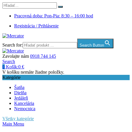
Pracovná doba: Pon-Pia: 8:30 – 16:00 hod
Registrácia / Prihlásenie
Search for:
Search Button
Zavolajte nám
0918 744 145
Search
0
Košík:
0
€
V košíku nemáte žiadne položky.
Kategórie
Šatňa
Dielňa
Jedáleň
Kancelária
Nemocnica
Všetky kategórie
Main Menu