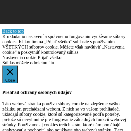
Back to top
K ukladaniu nastavení a správnemu fungovaniu využívame súbory
cookies. Kliknutím na „Prijať všetko“ súhlasíte s používaním
VŠETKÝCH súborov cookie. Môžete však navštíviť „Nastavenia
cookie“ a poskytnúť kontrolovaný súhlas.
Nastavenia cookie
Prijať všetko
Súhlas môžete odmietnuť
tu.
Close
Prehľad ochrany osobných údajov
Táto webová stránka používa súbory cookie na zlepšenie vášho
zážitku pri prechádzaní webom. Z nich sa vo vašom prehliadači
ukladajú súbory cookie, ktoré sú kategorizované podľa potreby,
pretože sú nevyhnutné pre fungovanie základných funkcií webovej
stránky. Používame aj cookies tretích strán, ktoré nám pomáhajú
analyzovať a pochopiť, ako používate túto webovú stránku. Tieto