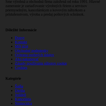
Sme výrobná a obchodná firma založená od roku 1991. Hlavné
zameranie je zariaďovanie výrobných firiem a servisov
priemyselným, kancelárskym a kovovým nábytkom a
príslušenstvom, výroba a predaj poštových schránok.
Dôležité Informácie
Dopyt
Kontakt
Môj účet
Obchodné podmienky
Ochrana osobných údajov
Ako nakupovať
Zásady používania súborov cookie
Cookies
Kategórie
Šatňa
Dielňa
Jedáleň
Kancelária
Nemocnica