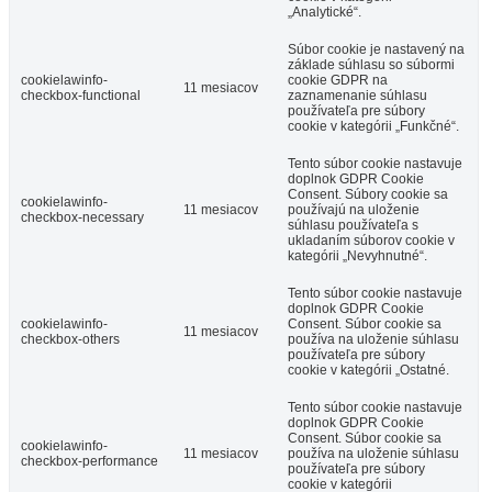
„Analytické“.
Súbor cookie je nastavený na
základe súhlasu so súbormi
cookielawinfo-
cookie GDPR na
11 mesiacov
checkbox-functional
zaznamenanie súhlasu
používateľa pre súbory
cookie v kategórii „Funkčné“.
Tento súbor cookie nastavuje
doplnok GDPR Cookie
Consent. Súbory cookie sa
cookielawinfo-
11 mesiacov
používajú na uloženie
checkbox-necessary
súhlasu používateľa s
ukladaním súborov cookie v
kategórii „Nevyhnutné“.
Tento súbor cookie nastavuje
doplnok GDPR Cookie
cookielawinfo-
Consent. Súbor cookie sa
11 mesiacov
checkbox-others
používa na uloženie súhlasu
používateľa pre súbory
cookie v kategórii „Ostatné.
Tento súbor cookie nastavuje
doplnok GDPR Cookie
Consent. Súbor cookie sa
cookielawinfo-
11 mesiacov
používa na uloženie súhlasu
checkbox-performance
používateľa pre súbory
cookie v kategórii