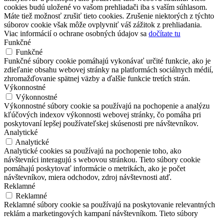
cookies budú uložené vo vašom prehliadači iba s vaším súhlasom.
Máte tiež možnosť zrušiť tieto cookies. Zrušenie niektorých z týchto
súborov cookie však môže ovplyvniť váš zážitok z prehliadania.
Viac informácií o ochrane osobných údajov sa
dočítate tu
Funkčné
Funkčné
Funkčné súbory cookie pomáhajú vykonávať určité funkcie, ako je
zdieľanie obsahu webovej stránky na platformách sociálnych médií,
zhromažďovanie spätnej väzby a ďalšie funkcie tretích strán.
Výkonnostné
Výkonnostné
Výkonnostné súbory cookie sa používajú na pochopenie a analýzu
kľúčových indexov výkonnosti webovej stránky, čo pomáha pri
poskytovaní lepšej používateľskej skúsenosti pre návštevníkov.
Analytické
Analytické
Analytické cookies sa používajú na pochopenie toho, ako
návštevníci interagujú s webovou stránkou. Tieto súbory cookie
pomáhajú poskytovať informácie o metrikách, ako je počet
návštevníkov, miera odchodov, zdroj návštevnosti atď.
Reklamné
Reklamné
Reklamné súbory cookie sa používajú na poskytovanie relevantných
reklám a marketingových kampaní návštevníkom. Tieto súbory