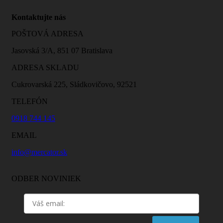
Kontaktujte nás
POŠTOVÁ ADRESA
Jasovská 3/A, 851 07 Bratislava
ADRESA SKLADU
Cukrovarská 225, Sládkovičovo, 92521
TELEFÓN
0918 744 145
EMAIL
info@mercator.sk
ODBER NOVINIEK