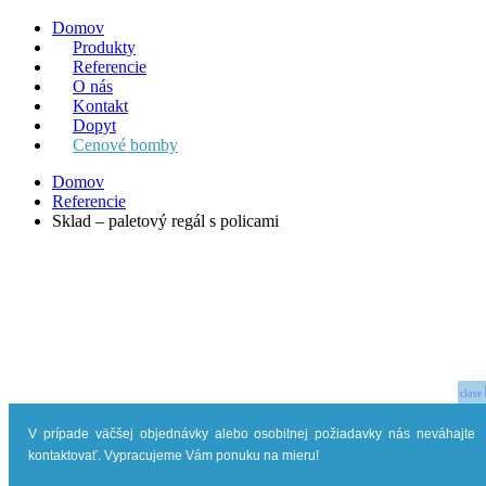
Domov
Produkty
Referencie
O nás
Kontakt
Dopyt
Cenové bomby
Domov
Referencie
Sklad – paletový regál s policami
close
V prípade väčšej objednávky alebo osobitnej požiadavky nás neváhajte
kontaktovať. Vypracujeme Vám ponuku na mieru!