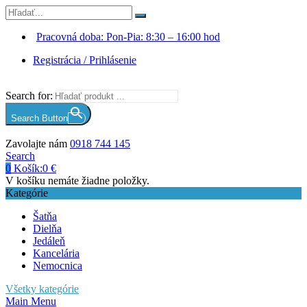
Pracovná doba: Pon-Pia: 8:30 – 16:00 hod
Registrácia / Prihlásenie
Search for:
Search Button
Zavolajte nám
0918 744 145
Search
0
Košík:
0
€
V košíku nemáte žiadne položky.
Kategórie
Šatňa
Dielňa
Jedáleň
Kancelária
Nemocnica
Všetky kategórie
Main Menu