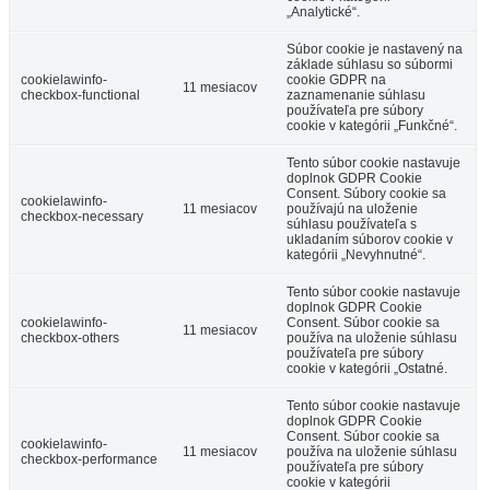
„Analytické“.
Súbor cookie je nastavený na
základe súhlasu so súbormi
cookielawinfo-
cookie GDPR na
11 mesiacov
checkbox-functional
zaznamenanie súhlasu
používateľa pre súbory
cookie v kategórii „Funkčné“.
Tento súbor cookie nastavuje
doplnok GDPR Cookie
Consent. Súbory cookie sa
cookielawinfo-
11 mesiacov
používajú na uloženie
checkbox-necessary
súhlasu používateľa s
ukladaním súborov cookie v
kategórii „Nevyhnutné“.
Tento súbor cookie nastavuje
doplnok GDPR Cookie
cookielawinfo-
Consent. Súbor cookie sa
11 mesiacov
checkbox-others
používa na uloženie súhlasu
používateľa pre súbory
cookie v kategórii „Ostatné.
Tento súbor cookie nastavuje
doplnok GDPR Cookie
Consent. Súbor cookie sa
cookielawinfo-
11 mesiacov
používa na uloženie súhlasu
checkbox-performance
používateľa pre súbory
cookie v kategórii