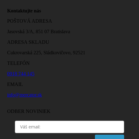
Kontaktujte nás
POŠTOVÁ ADRESA
Jasovská 3/A, 851 07 Bratislava
ADRESA SKLADU
Cukrovarská 225, Sládkovičovo, 92521
TELEFÓN
0918 744 145
EMAIL
info@mercator.sk
ODBER NOVINIEK