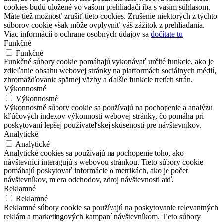
cookies budú uložené vo vašom prehliadači iba s vaším súhlasom.
Máte tiež možnosť zrušiť tieto cookies. Zrušenie niektorých z týchto
súborov cookie však môže ovplyvniť váš zážitok z prehliadania.
Viac informácií o ochrane osobných údajov sa
dočítate tu
Funkčné
Funkčné
Funkčné súbory cookie pomáhajú vykonávať určité funkcie, ako je
zdieľanie obsahu webovej stránky na platformách sociálnych médií,
zhromažďovanie spätnej väzby a ďalšie funkcie tretích strán.
Výkonnostné
Výkonnostné
Výkonnostné súbory cookie sa používajú na pochopenie a analýzu
kľúčových indexov výkonnosti webovej stránky, čo pomáha pri
poskytovaní lepšej používateľskej skúsenosti pre návštevníkov.
Analytické
Analytické
Analytické cookies sa používajú na pochopenie toho, ako
návštevníci interagujú s webovou stránkou. Tieto súbory cookie
pomáhajú poskytovať informácie o metrikách, ako je počet
návštevníkov, miera odchodov, zdroj návštevnosti atď.
Reklamné
Reklamné
Reklamné súbory cookie sa používajú na poskytovanie relevantných
reklám a marketingových kampaní návštevníkom. Tieto súbory