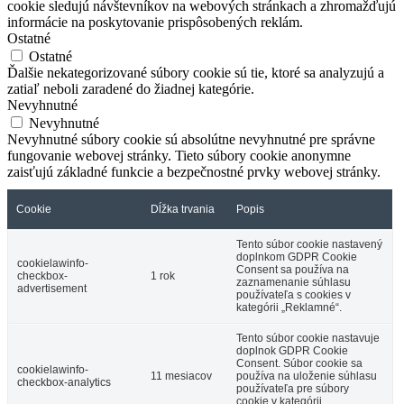
cookie sledujú návštevníkov na webových stránkach a zhromažďujú
informácie na poskytovanie prispôsobených reklám.
Ostatné
Ostatné
Ďalšie nekategorizované súbory cookie sú tie, ktoré sa analyzujú a
zatiaľ neboli zaradené do žiadnej kategórie.
Nevyhnutné
Nevyhnutné
Nevyhnutné súbory cookie sú absolútne nevyhnutné pre správne
fungovanie webovej stránky. Tieto súbory cookie anonymne
zaisťujú základné funkcie a bezpečnostné prvky webovej stránky.
Cookie
Dĺžka trvania
Popis
Tento súbor cookie nastavený
doplnkom GDPR Cookie
cookielawinfo-
Consent sa používa na
checkbox-
1 rok
zaznamenanie súhlasu
advertisement
používateľa s cookies v
kategórii „Reklamné“.
Tento súbor cookie nastavuje
doplnok GDPR Cookie
Consent. Súbor cookie sa
cookielawinfo-
11 mesiacov
používa na uloženie súhlasu
checkbox-analytics
používateľa pre súbory
cookie v kategórii