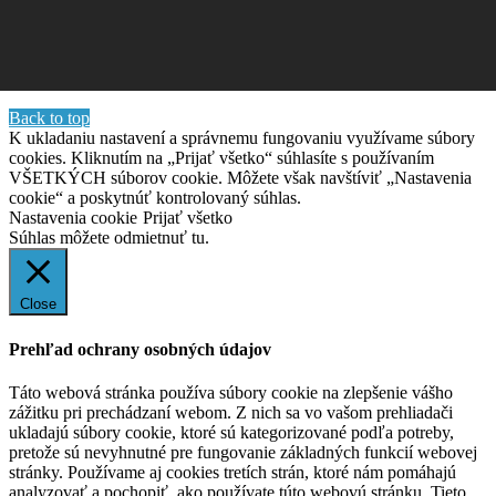
Back to top
K ukladaniu nastavení a správnemu fungovaniu využívame súbory
cookies. Kliknutím na „Prijať všetko“ súhlasíte s používaním
VŠETKÝCH súborov cookie. Môžete však navštíviť „Nastavenia
cookie“ a poskytnúť kontrolovaný súhlas.
Nastavenia cookie
Prijať všetko
Súhlas môžete odmietnuť
tu.
Close
Prehľad ochrany osobných údajov
Táto webová stránka používa súbory cookie na zlepšenie vášho
zážitku pri prechádzaní webom. Z nich sa vo vašom prehliadači
ukladajú súbory cookie, ktoré sú kategorizované podľa potreby,
pretože sú nevyhnutné pre fungovanie základných funkcií webovej
stránky. Používame aj cookies tretích strán, ktoré nám pomáhajú
analyzovať a pochopiť, ako používate túto webovú stránku. Tieto