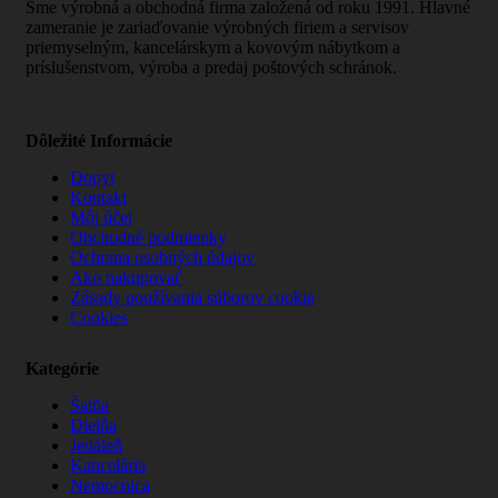
Sme výrobná a obchodná firma založená od roku 1991. Hlavné
zameranie je zariaďovanie výrobných firiem a servisov
priemyselným, kancelárskym a kovovým nábytkom a
príslušenstvom, výroba a predaj poštových schránok.
Dôležité Informácie
Dopyt
Kontakt
Môj účet
Obchodné podmienky
Ochrana osobných údajov
Ako nakupovať
Zásady používania súborov cookie
Cookies
Kategórie
Šatňa
Dielňa
Jedáleň
Kancelária
Nemocnica