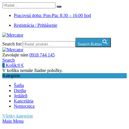
Pracovná doba: Pon-Pia: 8:30 – 16:00 hod
Registrácia / Prihlásenie
Search for:
Search Button
Zavolajte nám
0918 744 145
Search
0
Košík:
0
€
V košíku nemáte žiadne položky.
Kategórie
Šatňa
Dielňa
Jedáleň
Kancelária
Nemocnica
Všetky kategórie
Main Menu