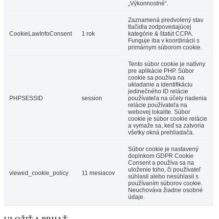
„Výkonnostné“.
Zaznamená predvolený stav
tlačidla zodpovedajúcej
CookieLawInfoConsent
1 rok
kategórie & štatút CCPA.
Funguje iba v koordinácii s
primárnym súborom cookie.
Tento súbor cookie je natívny
pre aplikácie PHP. Súbor
cookie sa používa na
ukladanie a identifikáciu
jedinečného ID relácie
PHPSESSID
session
používateľa na účely riadenia
relácie používateľa na
webovej lokalite. Súbor
cookie je súbor cookie relácie
a vymaže sa, keď sa zatvoria
všetky okná prehliadača.
Súbor cookie je nastavený
doplnkom GDPR Cookie
Consent a používa sa na
uloženie toho, či používateľ
viewed_cookie_policy
11 mesiacov
súhlasil alebo nesúhlasil s
používaním súborov cookie.
Neuchováva žiadne osobné
údaje.