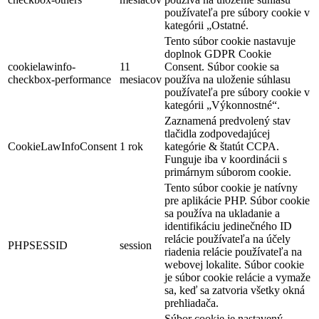
používateľa pre súbory cookie v
kategórii „Ostatné.
Tento súbor cookie nastavuje
doplnok GDPR Cookie
cookielawinfo-
11
Consent. Súbor cookie sa
checkbox-performance
mesiacov
používa na uloženie súhlasu
používateľa pre súbory cookie v
kategórii „Výkonnostné“.
Zaznamená predvolený stav
tlačidla zodpovedajúcej
CookieLawInfoConsent
1 rok
kategórie & štatút CCPA.
Funguje iba v koordinácii s
primárnym súborom cookie.
Tento súbor cookie je natívny
pre aplikácie PHP. Súbor cookie
sa používa na ukladanie a
identifikáciu jedinečného ID
relácie používateľa na účely
PHPSESSID
session
riadenia relácie používateľa na
webovej lokalite. Súbor cookie
je súbor cookie relácie a vymaže
sa, keď sa zatvoria všetky okná
prehliadača.
Súbor cookie je nastavený