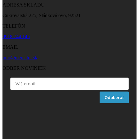
ADRESA SKLADU
Cukrovarská 225, Sládkovičovo, 92521
TELEFÓN
0918 744 145
EMAIL
info@mercator.sk
ODBER NOVINIEK
Odoberať