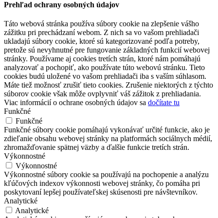
Prehľad ochrany osobných údajov
Táto webová stránka používa súbory cookie na zlepšenie vášho
zážitku pri prechádzaní webom. Z nich sa vo vašom prehliadači
ukladajú súbory cookie, ktoré sú kategorizované podľa potreby,
pretože sú nevyhnutné pre fungovanie základných funkcií webovej
stránky. Používame aj cookies tretích strán, ktoré nám pomáhajú
analyzovať a pochopiť, ako používate túto webovú stránku. Tieto
cookies budú uložené vo vašom prehliadači iba s vaším súhlasom.
Máte tiež možnosť zrušiť tieto cookies. Zrušenie niektorých z týchto
súborov cookie však môže ovplyvniť váš zážitok z prehliadania.
Viac informácií o ochrane osobných údajov sa
dočítate tu
Funkčné
Funkčné
Funkčné súbory cookie pomáhajú vykonávať určité funkcie, ako je
zdieľanie obsahu webovej stránky na platformách sociálnych médií,
zhromažďovanie spätnej väzby a ďalšie funkcie tretích strán.
Výkonnostné
Výkonnostné
Výkonnostné súbory cookie sa používajú na pochopenie a analýzu
kľúčových indexov výkonnosti webovej stránky, čo pomáha pri
poskytovaní lepšej používateľskej skúsenosti pre návštevníkov.
Analytické
Analytické