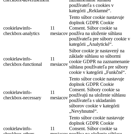
používateľa s cookies v
kategórii „Reklamné“.
Tento súbor cookie nastavuje
doplnok GDPR Cookie
cookielawinfo-
11
Consent. Súbor cookie sa
checkbox-analytics
mesiacov
používa na uloženie súhlasu
používateľa pre súbory cookie v
kategórii „Analytické“.
Súbor cookie je nastavený na
základe súhlasu so súbormi
cookielawinfo-
11
cookie GDPR na zaznamenanie
checkbox-functional
mesiacov
súhlasu používateľa pre súbory
cookie v kategórii „Funkčné“.
Tento súbor cookie nastavuje
doplnok GDPR Cookie
Consent. Súbory cookie sa
cookielawinfo-
11
používajú na uloženie súhlasu
checkbox-necessary
mesiacov
používateľa s ukladaním
súborov cookie v kategórii
„Nevyhnutné“.
Tento súbor cookie nastavuje
doplnok GDPR Cookie
cookielawinfo-
11
Consent. Súbor cookie sa
checkbox-others
mesiacov
používa na uloženie súhlasu