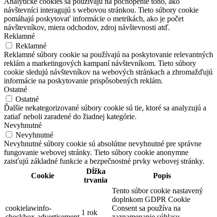
Analytické cookies sa používajú na pochopenie toho, ako
návštevníci interagujú s webovou stránkou. Tieto súbory cookie
pomáhajú poskytovať informácie o metrikách, ako je počet
návštevníkov, miera odchodov, zdroj návštevnosti atď.
Reklamné
Reklamné
Reklamné súbory cookie sa používajú na poskytovanie relevantných
reklám a marketingových kampaní návštevníkom. Tieto súbory
cookie sledujú návštevníkov na webových stránkach a zhromažďujú
informácie na poskytovanie prispôsobených reklám.
Ostatné
Ostatné
Ďalšie nekategorizované súbory cookie sú tie, ktoré sa analyzujú a
zatiaľ neboli zaradené do žiadnej kategórie.
Nevyhnutné
Nevyhnutné
Nevyhnutné súbory cookie sú absolútne nevyhnutné pre správne
fungovanie webovej stránky. Tieto súbory cookie anonymne
zaisťujú základné funkcie a bezpečnostné prvky webovej stránky.
Dĺžka
Cookie
Popis
trvania
Tento súbor cookie nastavený
doplnkom GDPR Cookie
cookielawinfo-
Consent sa používa na
1 rok
checkbox-advertisement
zaznamenanie súhlasu