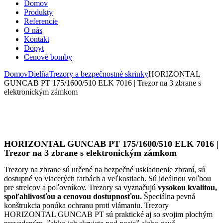
Domov
Produkty
Referencie
O nás
Kontakt
Dopyt
Cenové bomby
Domov
Dielňa
Trezory a bezpečnostné skrinky
HORIZONTAL
GUNCAB PT 175/1600/510 ELK 7016 | Trezor na 3 zbrane s
elektronickým zámkom
HORIZONTAL GUNCAB PT 175/1600/510 ELK 7016 |
Trezor na 3 zbrane s elektronickým zámkom
Trezory na zbrane sú určené na bezpečné uskladnenie zbraní, sú
dostupné vo viacerých farbách a veľkostiach. Sú ideálnou voľbou
pre strelcov a poľovníkov. Trezory sa vyznačujú
vysokou kvalitou,
spoľahlivosťou a cenovou dostupnosťou.
Špeciálna pevná
konštrukcia ponúka ochranu proti vlámaniu. Trezory
HORIZONTAL GUNCAB PT sú praktické aj so svojim plochým