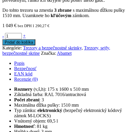
prevedeným, ľahko ich skryjete pod posteľ alebo gauč.
Do tohto trezoru sa zmestia
3 zbrane
s maximálnou dĺžkou pušky
1510 mm. Uzamknete ho
kľúčovým
zámkom.
1 049
€
bez DPH
1 290,27
€
-
+
Pridať do košíka
Kategórie:
Trezory a bezpečnostné skrinky
,
Trezory, sejfy,
bezpečnostné skrine
Značka:
Abamet
Popis
Bezpečnosť
EAN kód
Recenzie (0)
Rozmery
(v,š,h): 175 x 1600 x 510 mm
Základná farba: RAL 7016/antracitová
Počet zbraní
: 3
Maximálna dĺžka pušky: 1510 mm
Typ zámku:
elektronický
(bezpečný elektronický kódový
zámok M-LOCKS)
Vnútorný objem: 69,5 l
Hmotnosť
: 81 kg
Hrúbka dverí: 3 mm