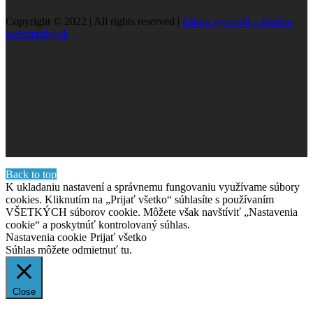
Copyright © 2022 | All rights reserved |
Eshop vytvorili – tvorba-
webstranky.sk
Back to top
K ukladaniu nastavení a správnemu fungovaniu využívame súbory
cookies. Kliknutím na „Prijať všetko“ súhlasíte s používaním
VŠETKÝCH súborov cookie. Môžete však navštíviť „Nastavenia
cookie“ a poskytnúť kontrolovaný súhlas.
Nastavenia cookie
Prijať všetko
Súhlas môžete odmietnuť
tu.
Close