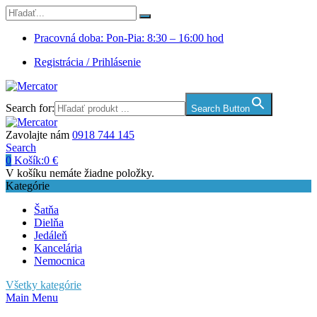
Pracovná doba: Pon-Pia: 8:30 – 16:00 hod
Registrácia / Prihlásenie
Search for:
Search Button
Zavolajte nám
0918 744 145
Search
0
Košík:
0
€
V košíku nemáte žiadne položky.
Kategórie
Šatňa
Dielňa
Jedáleň
Kancelária
Nemocnica
Všetky kategórie
Main Menu