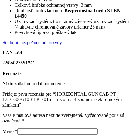
Celková hrúbka ochrannej vrstvy: 3 mm
Odolnosť proti vlámaniu:
Bezpečnostná trieda S1 EN
14450
Uzamykací systém: trojstranný závorový uzamykací systém
(4 aktívne chrómované závory priemer 25 mm)
Povrchová úprava: práškový lak
Stiahnuť bezpečnostné pokyny
EAN kód
8586027651941
Recenzie
Nikto zatiaľ nepridal hodnotenie.
Pridajte prvú recenziu pre “HORIZONTAL GUNCAB PT
175/1600/510 ELK 7016 | Trezor na 3 zbrane s elektronickým
zámkom”
Vaša e-mailová adresa nebude zverejnená.
Vyžadované polia sú
označené
*
Meno
*