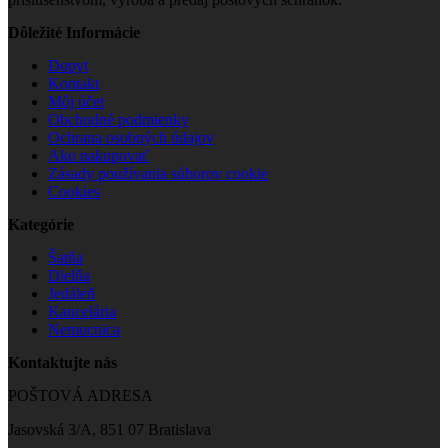
Dôležité Informácie
Dopyt
Kontakt
Môj účet
Obchodné podmienky
Ochrana osobných údajov
Ako nakupovať
Zásady používania súborov cookie
Cookies
Kategórie
Šatňa
Dielňa
Jedáleň
Kancelária
Nemocnica
Kontaktujte nás
POŠTOVÁ ADRESA
Jasovská 3/A, 851 07 Bratislava