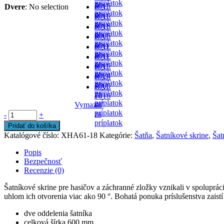
príplatok
za
-
5015
Dvere
:
No selection
RAL
príplatok
za
-
9010
RAL
príplatok
za
-
5018
RAL
príplatok
za
-
9005
RAL
príplatok
za
-
6011
RAL
príplatok
za
-
8011
RAL
príplatok
za
-
6019
RAL
príplatok
za
-
6024
RAL
príplatok
za
-
7000
RAL
príplatok
za
-
7016
príplatok
za
Vymazať
-
príplatok
za
-
+
príplatok
Pridať do košíka
Katalógové číslo:
XHA61-18
Kategórie:
Šatňa
,
Šatníkové skrine
,
Šat
Popis
Bezpečnosť
Recenzie (0)
Šatníkové skrine pre hasičov a záchranné zložky vznikali v spoluprá
uhlom ich otvorenia viac ako 90 °. Bohatá ponuka príslušenstva zaistí
dve oddelenia šatníka
celková šírka 600 mm