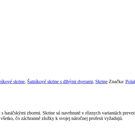
níkové skrine
,
Šatníkové skrine s dlhými dverami
,
Skrine
Značka:
Pola
ci s hasičskými zbormi. Skrine sú navrhnuté v rôznych variantách pre
 všetko, čo záchranné zložky k svojej náročnej profesii vyžadujú.