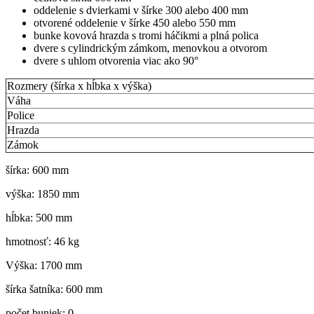
oddelenie s dvierkami v šírke 300 alebo 400 mm
otvorené oddelenie v šírke 450 alebo 550 mm
bunke kovová hrazda s tromi háčikmi a plná polica
dvere s cylindrickým zámkom, menovkou a otvorom
dvere s uhlom otvorenia viac ako 90°
Rozmery (šírka x hĺbka x výška)
Váha
Police
Hrazda
Zámok
šírka: 600 mm
výška: 1850 mm
hĺbka: 500 mm
hmotnosť: 46 kg
Výška: 1700 mm
šírka šatníka: 600 mm
počet buniek: 0