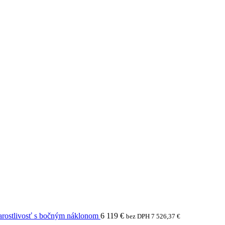
arostlivosť s bočným náklonom
6 119
€
bez DPH
7 526,37
€