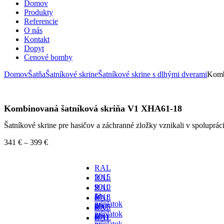
Domov
Produkty
Referencie
O nás
Kontakt
Dopyt
Cenové bomby
Domov
Šatňa
Šatníkové skrine
Šatníkové skrine s dlhými dverami
Komb
Kombinovaná šatníková skriňa V1 XHA61-18
Šatníkové skrine pre hasičov a záchranné zložky vznikali v spoluprá
341
€
–
399
€
RAL
5015
RAL
-
9010
RAL
za
-
5018
RAL
príplatok
za
-
9005
RAL
príplatok
za
-
6011
RAL
príplatok