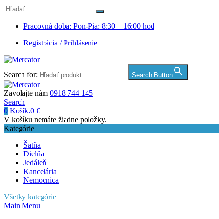
Pracovná doba: Pon-Pia: 8:30 – 16:00 hod
Registrácia / Prihlásenie
Search for:
Search Button
Zavolajte nám
0918 744 145
Search
0
Košík:
0
€
V košíku nemáte žiadne položky.
Kategórie
Šatňa
Dielňa
Jedáleň
Kancelária
Nemocnica
Všetky kategórie
Main Menu