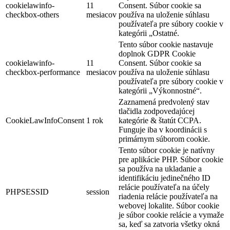
cookielawinfo-
11
Consent. Súbor cookie sa
checkbox-others
mesiacov
používa na uloženie súhlasu
používateľa pre súbory cookie v
kategórii „Ostatné.
Tento súbor cookie nastavuje
doplnok GDPR Cookie
cookielawinfo-
11
Consent. Súbor cookie sa
checkbox-performance
mesiacov
používa na uloženie súhlasu
používateľa pre súbory cookie v
kategórii „Výkonnostné“.
Zaznamená predvolený stav
tlačidla zodpovedajúcej
CookieLawInfoConsent
1 rok
kategórie & štatút CCPA.
Funguje iba v koordinácii s
primárnym súborom cookie.
Tento súbor cookie je natívny
pre aplikácie PHP. Súbor cookie
sa používa na ukladanie a
identifikáciu jedinečného ID
relácie používateľa na účely
PHPSESSID
session
riadenia relácie používateľa na
webovej lokalite. Súbor cookie
je súbor cookie relácie a vymaže
sa, keď sa zatvoria všetky okná