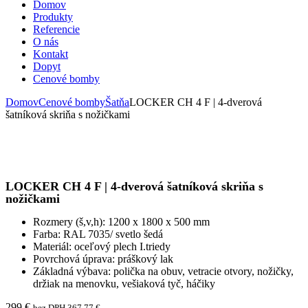
Domov
Produkty
Referencie
O nás
Kontakt
Dopyt
Cenové bomby
Domov
Cenové bomby
Šatňa
LOCKER CH 4 F | 4-dverová
šatníková skriňa s nožičkami
LOCKER CH 4 F | 4-dverová šatníková skriňa s
nožičkami
Rozmery (š,v,h): 1200 x 1800 x 500 mm
Farba: RAL 7035/ svetlo šedá
Materiál: oceľový plech I.triedy
Povrchová úprava: práškový lak
Základná výbava: polička na obuv, vetracie otvory, nožičky,
držiak na menovku, vešiaková tyč, háčiky
299
€
bez DPH
367,77
€