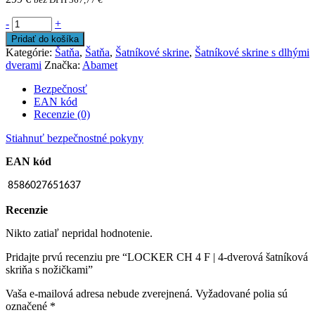
-
+
Pridať do košíka
Kategórie:
Šatňa
,
Šatňa
,
Šatníkové skrine
,
Šatníkové skrine s dlhými
dverami
Značka:
Abamet
Bezpečnosť
EAN kód
Recenzie (0)
Stiahnuť bezpečnostné pokyny
EAN kód
8586027651637
Recenzie
Nikto zatiaľ nepridal hodnotenie.
Pridajte prvú recenziu pre “LOCKER CH 4 F | 4-dverová šatníková
skriňa s nožičkami”
Vaša e-mailová adresa nebude zverejnená.
Vyžadované polia sú
označené
*