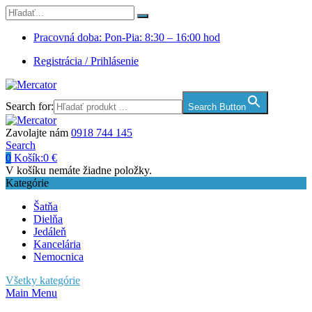
Pracovná doba: Pon-Pia: 8:30 – 16:00 hod
Registrácia / Prihlásenie
Search for:
Search Button
Zavolajte nám
0918 744 145
Search
0
Košík:
0
€
V košíku nemáte žiadne položky.
Kategórie
Šatňa
Dielňa
Jedáleň
Kancelária
Nemocnica
Všetky kategórie
Main Menu