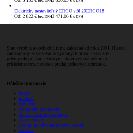
Od:
3 135
€
3 856,05
€
bez DPH
s DPH
Elektricky nastaviteľný ERGO stôl 20ERGO18
Od:
2 822
€
3 471,06
€
bez DPH
s DPH
Sme výrobná a obchodná firma založená od roku 1991. Hlavné
zameranie je zariaďovanie výrobných firiem a servisov
priemyselným, kancelárskym a kovovým nábytkom a
príslušenstvom, výroba a predaj poštových schránok.
Dôležité Informácie
Dopyt
Kontakt
Môj účet
Obchodné podmienky
Ochrana osobných údajov
Ako nakupovať
Zásady používania súborov cookie
Cookies