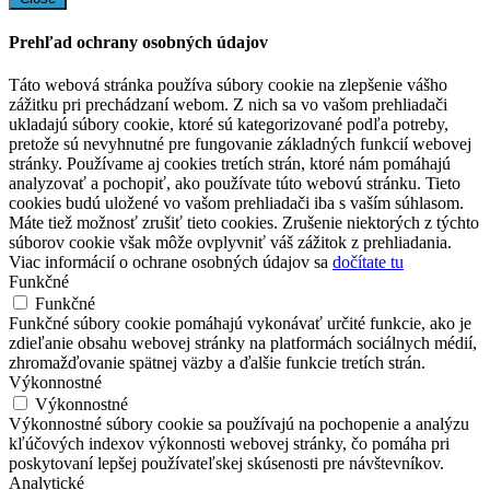
Prehľad ochrany osobných údajov
Táto webová stránka používa súbory cookie na zlepšenie vášho
zážitku pri prechádzaní webom. Z nich sa vo vašom prehliadači
ukladajú súbory cookie, ktoré sú kategorizované podľa potreby,
pretože sú nevyhnutné pre fungovanie základných funkcií webovej
stránky. Používame aj cookies tretích strán, ktoré nám pomáhajú
analyzovať a pochopiť, ako používate túto webovú stránku. Tieto
cookies budú uložené vo vašom prehliadači iba s vaším súhlasom.
Máte tiež možnosť zrušiť tieto cookies. Zrušenie niektorých z týchto
súborov cookie však môže ovplyvniť váš zážitok z prehliadania.
Viac informácií o ochrane osobných údajov sa
dočítate tu
Funkčné
Funkčné
Funkčné súbory cookie pomáhajú vykonávať určité funkcie, ako je
zdieľanie obsahu webovej stránky na platformách sociálnych médií,
zhromažďovanie spätnej väzby a ďalšie funkcie tretích strán.
Výkonnostné
Výkonnostné
Výkonnostné súbory cookie sa používajú na pochopenie a analýzu
kľúčových indexov výkonnosti webovej stránky, čo pomáha pri
poskytovaní lepšej používateľskej skúsenosti pre návštevníkov.
Analytické