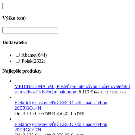
Výška (cm)
Dodávatelia
Abamet
(644)
Polak
(2632)
Najlepšie produkty
MEDIBED MA 5M | Posteľ pre intenzívnu a ošetrovateľskú
starostlivosť s bočným náklonom
6 119
€
bez DPH
7 526,37
€
Elektricky nastaviteľný ERGO stôl s nadstavbou
20ERGO14N
Od:
3 135
€
3 856,05
€
bez DPH
s DPH
Elektricky nastaviteľný ERGO stôl s nadstavbou
20ERGO17N