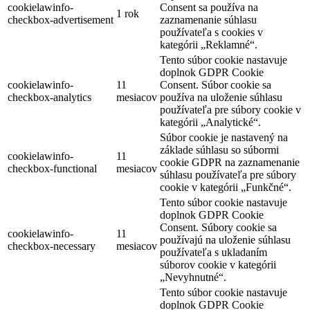
cookielawinfo-
Consent sa používa na
1 rok
checkbox-advertisement
zaznamenanie súhlasu
používateľa s cookies v
kategórii „Reklamné“.
Tento súbor cookie nastavuje
doplnok GDPR Cookie
cookielawinfo-
11
Consent. Súbor cookie sa
checkbox-analytics
mesiacov
používa na uloženie súhlasu
používateľa pre súbory cookie v
kategórii „Analytické“.
Súbor cookie je nastavený na
základe súhlasu so súbormi
cookielawinfo-
11
cookie GDPR na zaznamenanie
checkbox-functional
mesiacov
súhlasu používateľa pre súbory
cookie v kategórii „Funkčné“.
Tento súbor cookie nastavuje
doplnok GDPR Cookie
Consent. Súbory cookie sa
cookielawinfo-
11
používajú na uloženie súhlasu
checkbox-necessary
mesiacov
používateľa s ukladaním
súborov cookie v kategórii
„Nevyhnutné“.
Tento súbor cookie nastavuje
doplnok GDPR Cookie