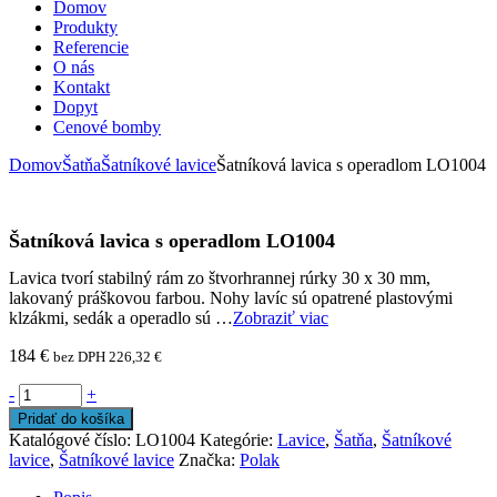
Domov
Produkty
Referencie
O nás
Kontakt
Dopyt
Cenové bomby
Domov
Šatňa
Šatníkové lavice
Šatníková lavica s operadlom LO1004
Šatníková lavica s operadlom LO1004
Lavica tvorí stabilný rám zo štvorhrannej rúrky 30 x 30 mm,
lakovaný práškovou farbou. Nohy lavíc sú opatrené plastovými
klzákmi, sedák a operadlo sú …
Zobraziť viac
184
€
bez DPH
226,32
€
-
+
Pridať do košíka
Katalógové číslo:
LO1004
Kategórie:
Lavice
,
Šatňa
,
Šatníkové
lavice
,
Šatníkové lavice
Značka:
Polak