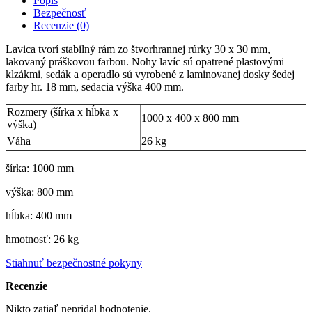
Popis
Bezpečnosť
Recenzie (0)
Lavica tvorí stabilný rám zo štvorhrannej rúrky 30 x 30 mm,
lakovaný práškovou farbou. Nohy lavíc sú opatrené plastovými
klzákmi, sedák a operadlo sú vyrobené z laminovanej dosky šedej
farby hr. 18 mm, sedacia výška 400 mm.
Rozmery (šírka x hĺbka x
1000 x 400 x 800 mm
výška)
Váha
26 kg
šírka: 1000 mm
výška: 800 mm
hĺbka: 400 mm
hmotnosť: 26 kg
Stiahnuť bezpečnostné pokyny
Recenzie
Nikto zatiaľ nepridal hodnotenie.