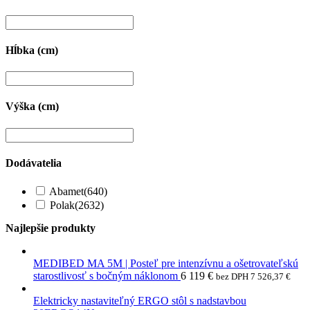
Hĺbka (cm)
Výška (cm)
Dodávatelia
Abamet
(640)
Polak
(2632)
Najlepšie produkty
MEDIBED MA 5M | Posteľ pre intenzívnu a ošetrovateľskú
starostlivosť s bočným náklonom
6 119
€
bez DPH
7 526,37
€
Elektricky nastaviteľný ERGO stôl s nadstavbou