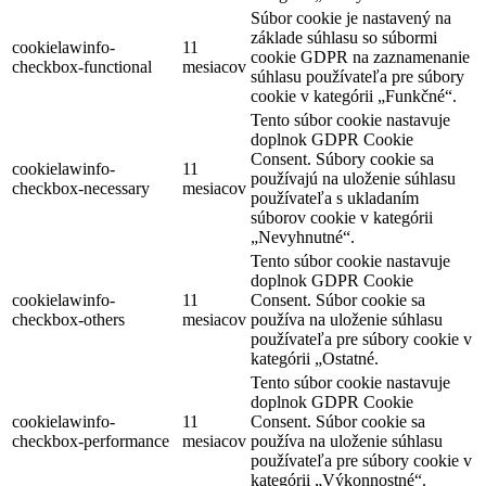
Súbor cookie je nastavený na
základe súhlasu so súbormi
cookielawinfo-
11
cookie GDPR na zaznamenanie
checkbox-functional
mesiacov
súhlasu používateľa pre súbory
cookie v kategórii „Funkčné“.
Tento súbor cookie nastavuje
doplnok GDPR Cookie
Consent. Súbory cookie sa
cookielawinfo-
11
používajú na uloženie súhlasu
checkbox-necessary
mesiacov
používateľa s ukladaním
súborov cookie v kategórii
„Nevyhnutné“.
Tento súbor cookie nastavuje
doplnok GDPR Cookie
cookielawinfo-
11
Consent. Súbor cookie sa
checkbox-others
mesiacov
používa na uloženie súhlasu
používateľa pre súbory cookie v
kategórii „Ostatné.
Tento súbor cookie nastavuje
doplnok GDPR Cookie
cookielawinfo-
11
Consent. Súbor cookie sa
checkbox-performance
mesiacov
používa na uloženie súhlasu
používateľa pre súbory cookie v
kategórii „Výkonnostné“.