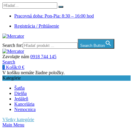
Pracovná doba: Pon-Pia: 8:30 – 16:00 hod
Registrácia / Prihlásenie
Search for:
Search Button
Zavolajte nám
0918 744 145
Search
0
Košík:
0
€
V košíku nemáte žiadne položky.
Kategórie
Šatňa
Dielňa
Jedáleň
Kancelária
Nemocnica
Všetky kategórie
Main Menu