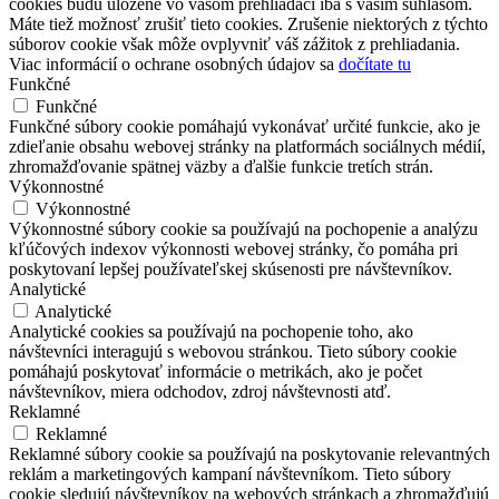
cookies budú uložené vo vašom prehliadači iba s vaším súhlasom.
Máte tiež možnosť zrušiť tieto cookies. Zrušenie niektorých z týchto
súborov cookie však môže ovplyvniť váš zážitok z prehliadania.
Viac informácií o ochrane osobných údajov sa
dočítate tu
Funkčné
Funkčné
Funkčné súbory cookie pomáhajú vykonávať určité funkcie, ako je
zdieľanie obsahu webovej stránky na platformách sociálnych médií,
zhromažďovanie spätnej väzby a ďalšie funkcie tretích strán.
Výkonnostné
Výkonnostné
Výkonnostné súbory cookie sa používajú na pochopenie a analýzu
kľúčových indexov výkonnosti webovej stránky, čo pomáha pri
poskytovaní lepšej používateľskej skúsenosti pre návštevníkov.
Analytické
Analytické
Analytické cookies sa používajú na pochopenie toho, ako
návštevníci interagujú s webovou stránkou. Tieto súbory cookie
pomáhajú poskytovať informácie o metrikách, ako je počet
návštevníkov, miera odchodov, zdroj návštevnosti atď.
Reklamné
Reklamné
Reklamné súbory cookie sa používajú na poskytovanie relevantných
reklám a marketingových kampaní návštevníkom. Tieto súbory
cookie sledujú návštevníkov na webových stránkach a zhromažďujú