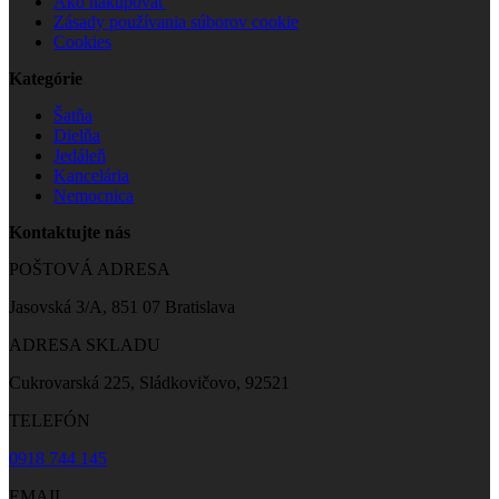
Ako nakupovať
Zásady používania súborov cookie
Cookies
Kategórie
Šatňa
Dielňa
Jedáleň
Kancelária
Nemocnica
Kontaktujte nás
POŠTOVÁ ADRESA
Jasovská 3/A, 851 07 Bratislava
ADRESA SKLADU
Cukrovarská 225, Sládkovičovo, 92521
TELEFÓN
0918 744 145
EMAIL