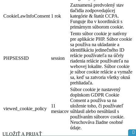
Zaznamená predvolený stav
tlačidla zodpovedajúcej
CookieLawInfoConsent
1 rok
kategórie & štatút CCPA.
Funguje iba v koordinácii s
primárnym súborom cookie.
Tento súbor cookie je natívny
pre aplikácie PHP. Súbor cookie
sa používa na ukladanie a
identifikáciu jedinečného ID
relácie používateľa na účely
PHPSESSID
session
riadenia relácie používateľa na
webovej lokalite. Súbor cookie
je súbor cookie relácie a vymaže
sa, keď sa zatvoria všetky okná
prehliadača.
Súbor cookie je nastavený
doplnkom GDPR Cookie
Consent a používa sa na
11
uloženie toho, či používateľ
viewed_cookie_policy
mesiacov
súhlasil alebo nesúhlasil s
používaním súborov cookie.
Neuchováva žiadne osobné
údaje.
ULOŽIŤ A PRIJAŤ