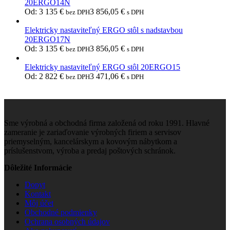
20ERGO14N
Od:
3 135
€
3 856,05
€
bez DPH
s DPH
Elektricky nastaviteľný ERGO stôl s nadstavbou
20ERGO17N
Od:
3 135
€
3 856,05
€
bez DPH
s DPH
Elektricky nastaviteľný ERGO stôl 20ERGO15
Od:
2 822
€
3 471,06
€
bez DPH
s DPH
Sme výrobná a obchodná firma založená od roku 1991. Hlavné
zameranie je zariaďovanie výrobných firiem a servisov
priemyselným, kancelárskym a kovovým nábytkom a
príslušenstvom, výroba a predaj poštových schránok.
Dôležité Informácie
Dopyt
Kontakt
Môj účet
Obchodné podmienky
Ochrana osobných údajov